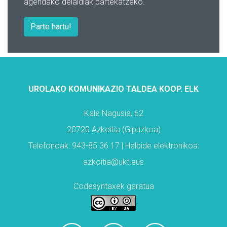
agendako deialdiak partekatzeko.
Parte hartu!
UROLAKO KOMUNIKAZIO TALDEA KOOP. ELK
Kale Nagusia, 62
20720 Azkoitia (Gipuzkoa)
Telefonoak: 943-85 36 17 | Helbide elektronikoa:
azkoitia@ukt.eus
Codesyntaxek garatua