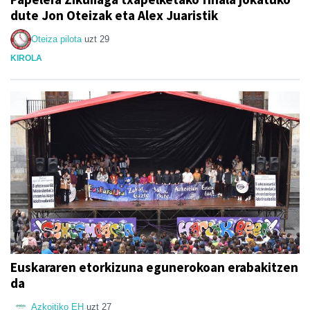
dute Jon Oteizak eta Alex Juaristik
Oteiza pilota
uzt 29
KIROLA
Euskararen etorkizuna egunerokoan erabakitzen
da
Azkoitiko EH
uzt 27