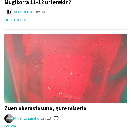
Mugikorra 11-12 urterekin?
Jaso Burue!
uzt 14
HEZKUNTZA
Zuen aberastasuna, gure miseria
Mikel Espinako
uzt 13
1
IRITZIA