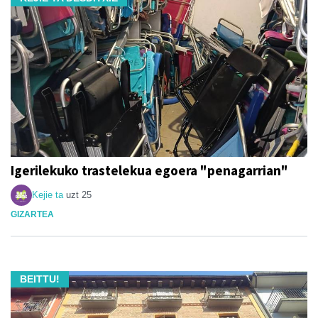
Igerilekuko trastelekua egoera "penagarrian"
Kejie ta
uzt 25
GIZARTEA
BEITTU!