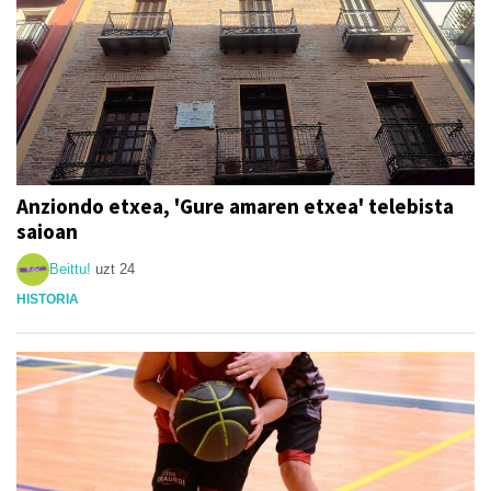
Anziondo etxea, 'Gure amaren etxea' telebista
saioan
Beittu!
uzt 24
HISTORIA