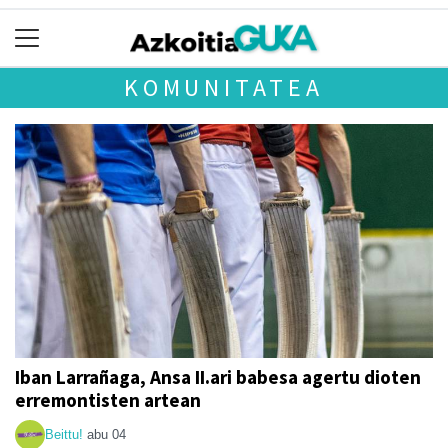
KOMUNITATEA
Iban Larrañaga, Ansa II.ari babesa agertu dioten
erremontisten artean
Beittu!
abu 04