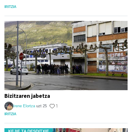
IRITZIA
Bizitzaren jabetza
Irene Elortza
uzt 25
1
IRITZIA
KEJIE TA DESDITXIE