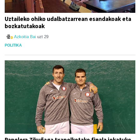
Uztaileko ohiko udalbatzarrean esandakoak eta
bozkatutakoak
Azkoitia Bai
uzt 29
POLITIKA
Papelera Zikuñaga txapelketako finala jokatuko