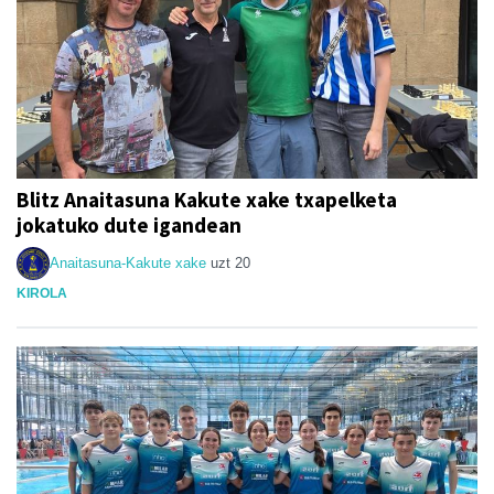
Blitz Anaitasuna Kakute xake txapelketa
jokatuko dute igandean
Anaitasuna-Kakute xake
uzt 20
KIROLA