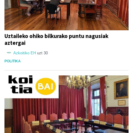
Uztaileko ohiko bilkurako puntu nagusiak
aztergai
Azkoitiko EH
uzt 30
POLITIKA