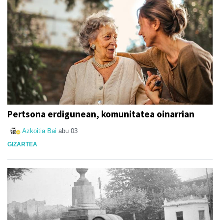
Pertsona erdigunean, komunitatea oinarrian
Azkoitia Bai
abu 03
GIZARTEA