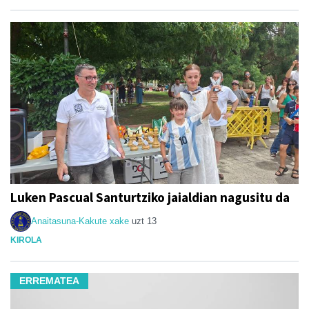
Luken Pascual Santurtziko jaialdian nagusitu da
Anaitasuna-Kakute xake
uzt 13
KIROLA
ERREMATEA