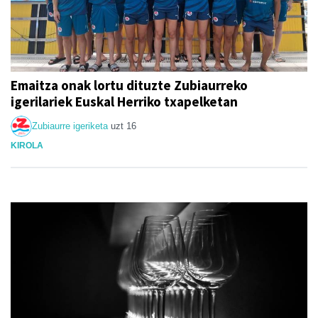
Emaitza onak lortu dituzte Zubiaurreko
igerilariek Euskal Herriko txapelketan
Zubiaurre igeriketa
uzt 16
KIROLA