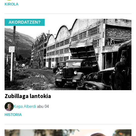
KIROLA
AKORDATZEN?
Zubillaga lantokia
Kepa Alberdi
abu 04
HISTORIA