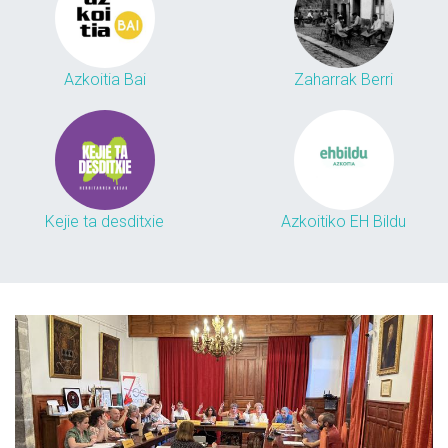
Azkoitia Bai
Zaharrak Berri
Kejie ta desditxie
Azkoitiko EH Bildu