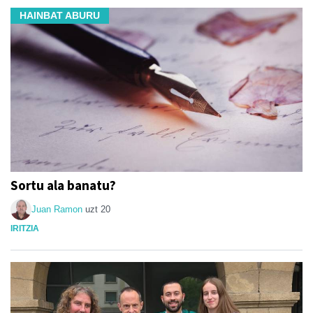
HAINBAT ABURU
Sortu ala banatu?
Juan Ramon
uzt 20
IRITZIA