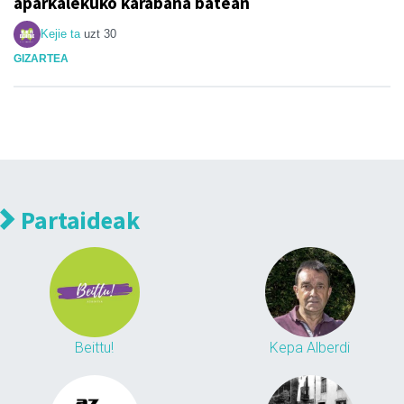
aparkalekuko karabana batean
Kejie ta
uzt 30
GIZARTEA
Partaideak
Beittu!
Kepa Alberdi