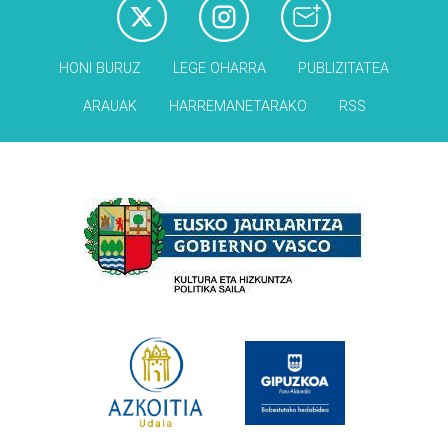
HONI BURUZ
LEGE OHARRA
PUBLIZITATEA
ARAUAK
HARREMANETARAKO
RSS
Babesleak