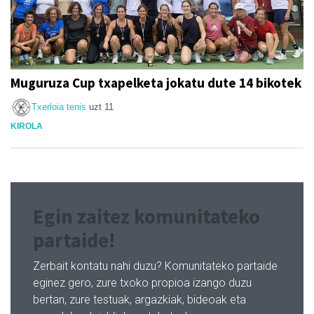
Muguruza Cup txapelketa jokatu dute 14 bikotek
Txerloia tenis
uzt 11
KIROLA
Egin zaitez komunitateko
partaide!
Zerbait kontatu nahi duzu? Komunitateko partaide
eginez gero, zure txoko propioa izango duzu
bertan, zure testuak, argazkiak, bideoak eta