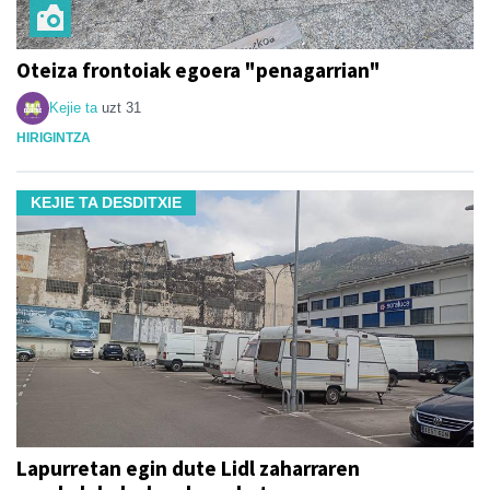
Oteiza frontoiak egoera "penagarrian"
Kejie ta
uzt 31
HIRIGINTZA
KEJIE TA DESDITXIE
Lapurretan egin dute Lidl zaharraren