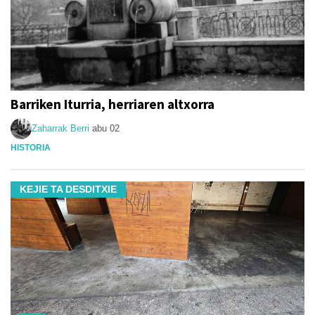
Barriken Iturria, herriaren altxorra
Zaharrak Berri
abu 02
HISTORIA
KEJIE TA DESDITXIE