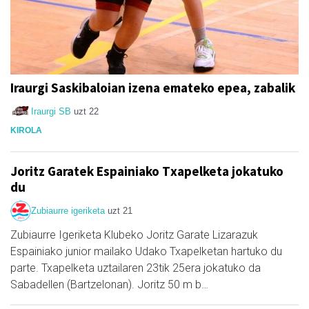
Iraurgi Saskibaloian izena emateko epea, zabalik
Iraurgi SB
uzt 22
KIROLA
Joritz Garatek Espainiako Txapelketa jokatuko
du
Zubiaurre igeriketa
uzt 21
Zubiaurre Igeriketa Klubeko Joritz Garate Lizarazuk
Espainiako junior mailako Udako Txapelketan hartuko du
parte. Txapelketa uztailaren 23tik 25era jokatuko da
Sabadellen (Bartzelonan). Joritz 50 m b…