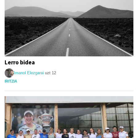
Lerro bidea
Imanol Elezgarai
uzt 12
IRITZIA