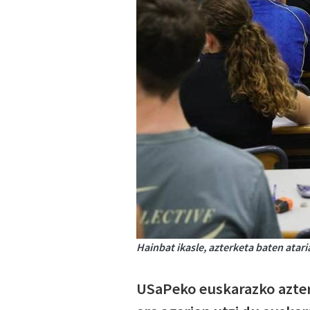
Hainbat ikasle, azterketa baten atari
USaPeko euskarazko azter