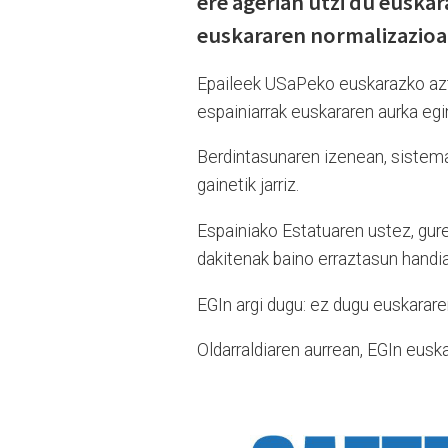
ere agerian utzi du euskar
euskararen normalizazioa
Epaileek USaPeko euskarazko azte
espainiarrak euskararen aurka egi
Berdintasunaren izenean, sistemat
gainetik jarriz.
Espainiako Estatuaren ustez, gure
dakitenak baino erraztasun handia
EGIn argi dugu: ez dugu euskarare
Oldarraldiaren aurrean, EGIn euska