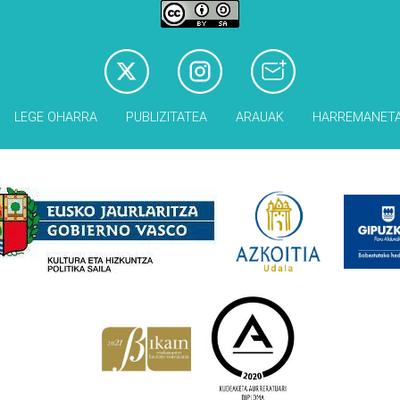
LEGE OHARRA
PUBLIZITATEA
ARAUAK
HARREMANET
Babesleak