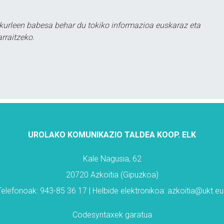
kurleen babesa behar du tokiko informazioa euskaraz eta
rraitzeko.
UROLAKO KOMUNIKAZIO TALDEA KOOP. ELK
Kale Nagusia, 62
20720 Azkoitia (Gipuzkoa)
Telefonoak: 943-85 36 17 | Helbide elektronikoa: azkoitia@ukt.eu
Codesyntaxek garatua