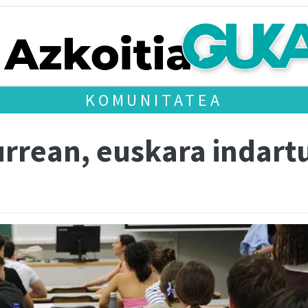
KOMUNITATEA
urrean, euskara indart