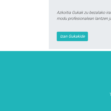
Azkoitia Gukak zu bezalako ira
modu profesionalean lantzen ja
Izan Gukakide