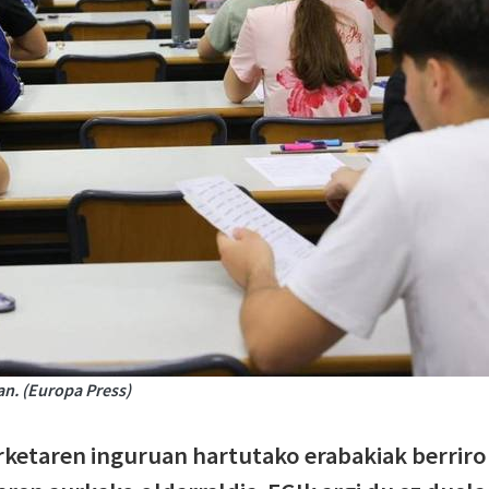
an. (Europa Press)
ketaren inguruan hartutako erabakiak berriro