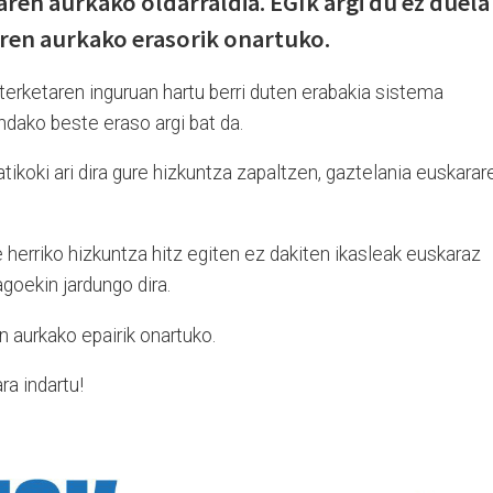
aren aurkako oldarraldia. EGIk argi du ez duela
ren aurkako erasorik onartuko.
rketaren inguruan hartu berri duten erabakia sistema
ndako beste eraso argi bat da.
ikoki ari dira gure hizkuntza zapaltzen, gaztelania euskarar
 herriko hizkuntza hitz egiten ez dakiten ikasleak euskaraz
goekin jardungo dira.
n aurkako epairik onartuko.
ra indartu!