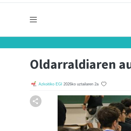
Oldarraldiaren a
Azkoitiko EGI
2026ko uztailaren 2a