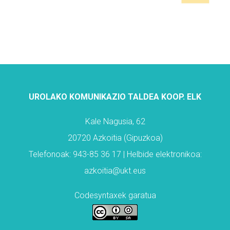
UROLAKO KOMUNIKAZIO TALDEA KOOP. ELK
Kale Nagusia, 62
20720 Azkoitia (Gipuzkoa)
Telefonoak: 943-85 36 17 | Helbide elektronikoa:
azkoitia@ukt.eus
Codesyntaxek garatua