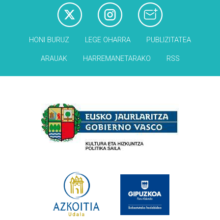
HONI BURUZ
LEGE OHARRA
PUBLIZITATEA
ARAUAK
HARREMANETARAKO
RSS
Babesleak