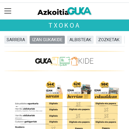
TXOKOA
SARRERA
IZAN GUKAKIDE
ALBISTEAK
ZOZKETAK