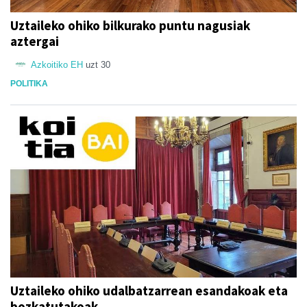
Uztaileko ohiko bilkurako puntu nagusiak
aztergai
Azkoitiko EH
uzt 30
POLITIKA
Uztaileko ohiko udalbatzarrean esandakoak eta
bozkatutakoak