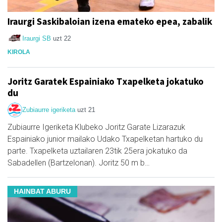
Iraurgi Saskibaloian izena emateko epea, zabalik
Iraurgi SB
uzt 22
KIROLA
Joritz Garatek Espainiako Txapelketa jokatuko
du
Zubiaurre igeriketa
uzt 21
Zubiaurre Igeriketa Klubeko Joritz Garate Lizarazuk
Espainiako junior mailako Udako Txapelketan hartuko du
parte. Txapelketa uztailaren 23tik 25era jokatuko da
Sabadellen (Bartzelonan). Joritz 50 m b…
HAINBAT ABURU