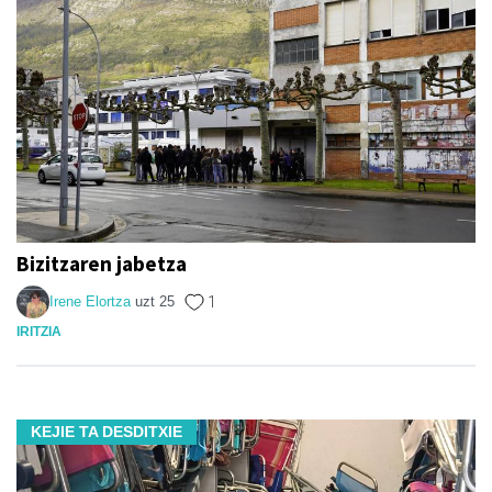
Bizitzaren jabetza
Irene Elortza
uzt 25
1
IRITZIA
KEJIE TA DESDITXIE