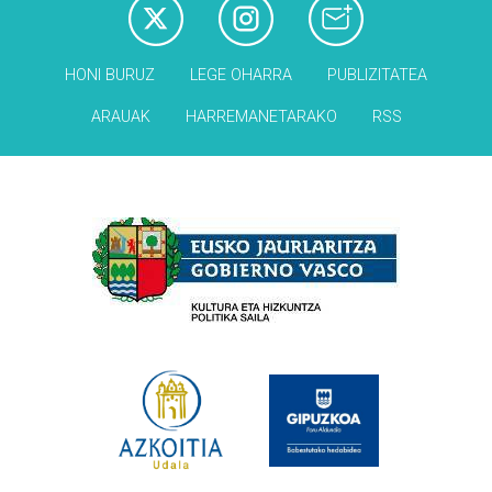
HONI BURUZ
LEGE OHARRA
PUBLIZITATEA
ARAUAK
HARREMANETARAKO
RSS
Babesleak