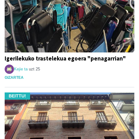
Igerilekuko trastelekua egoera "penagarrian"
Kejie ta
uzt 25
GIZARTEA
BEITTU!