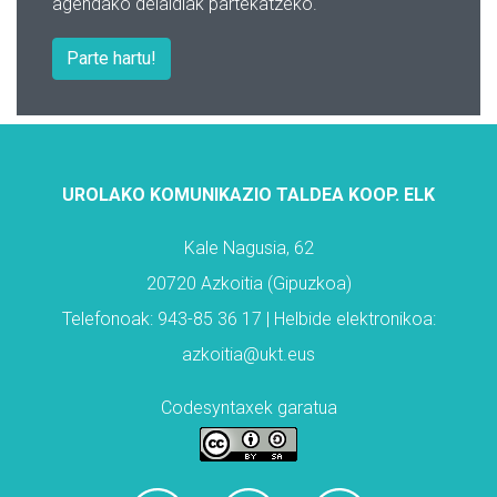
agendako deialdiak partekatzeko.
Parte hartu!
UROLAKO KOMUNIKAZIO TALDEA KOOP. ELK
Kale Nagusia, 62
20720 Azkoitia (Gipuzkoa)
Telefonoak: 943-85 36 17 | Helbide elektronikoa:
azkoitia@ukt.eus
Codesyntaxek garatua