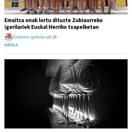
Emaitza onak lortu dituzte Zubiaurreko
igerilariek Euskal Herriko txapelketan
Zubiaurre igeriketa
uzt 16
KIROLA