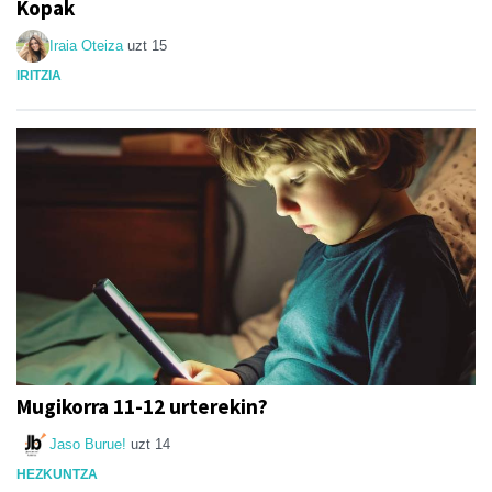
Kopak
Iraia Oteiza
uzt 15
IRITZIA
Mugikorra 11-12 urterekin?
Jaso Burue!
uzt 14
HEZKUNTZA