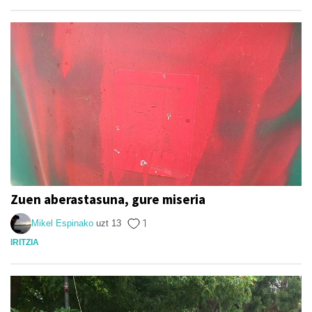
Zuen aberastasuna, gure miseria
Mikel Espinako
uzt 13
1
IRITZIA