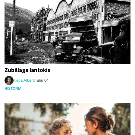
Zubillaga lantokia
Kepa Alberdi
abu 04
HISTORIA