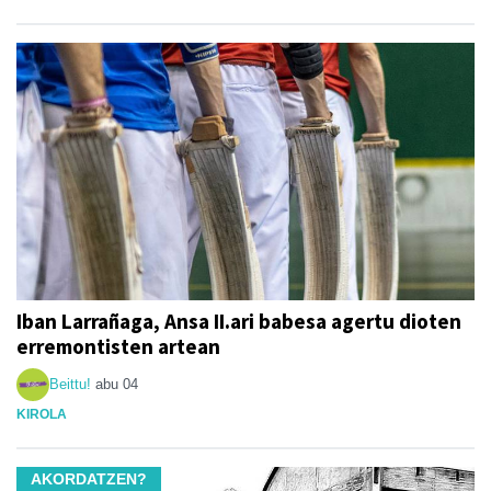
Iban Larrañaga, Ansa II.ari babesa agertu dioten
erremontisten artean
Beittu!
abu 04
KIROLA
AKORDATZEN?