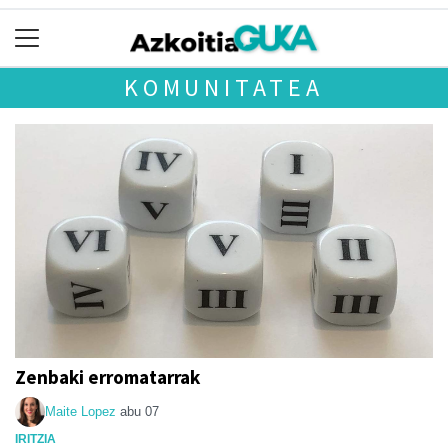
KOMUNITATEA
Zenbaki erromatarrak
Maite Lopez
abu 07
IRITZIA