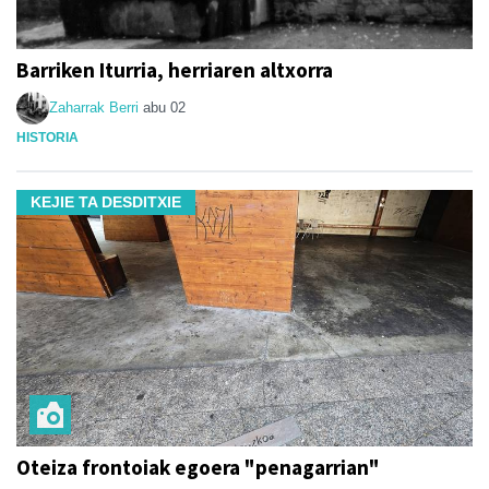
Barriken Iturria, herriaren altxorra
Zaharrak Berri
abu 02
HISTORIA
KEJIE TA DESDITXIE
Oteiza frontoiak egoera "penagarrian"