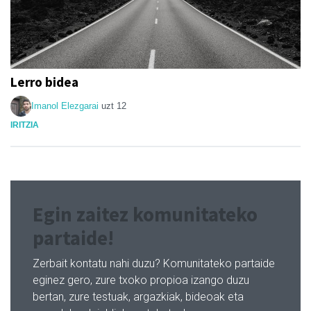
Lerro bidea
Imanol Elezgarai
uzt 12
IRITZIA
Egin zaitez komunitateko
partaide!
Zerbait kontatu nahi duzu? Komunitateko partaide
eginez gero, zure txoko propioa izango duzu
bertan, zure testuak, argazkiak, bideoak eta