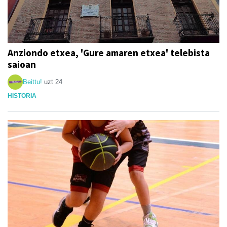
Anziondo etxea, 'Gure amaren etxea' telebista
saioan
Beittu!
uzt 24
HISTORIA