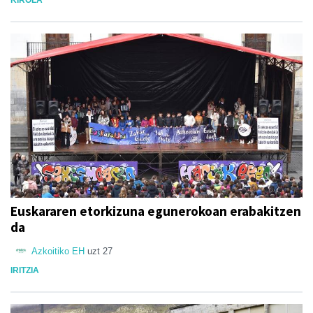
Euskararen etorkizuna egunerokoan erabakitzen
da
Azkoitiko EH
uzt 27
IRITZIA