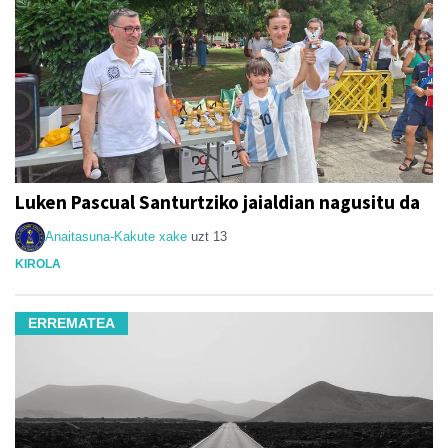
Luken Pascual Santurtziko jaialdian nagusitu da
Anaitasuna-Kakute xake
uzt 13
KIROLA
ERREMATEA