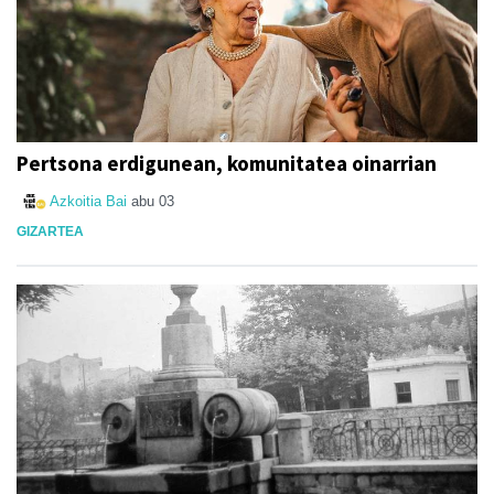
Pertsona erdigunean, komunitatea oinarrian
Azkoitia Bai
abu 03
GIZARTEA