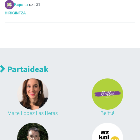
Kejie ta
uzt 31
HIRIGINTZA
Partaideak
Maite Lopez Las Heras
Beittu!