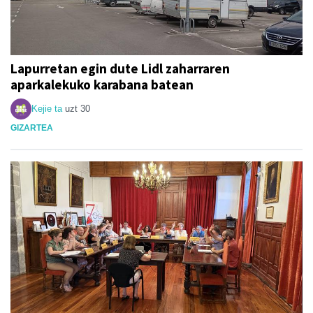
Lapurretan egin dute Lidl zaharraren
aparkalekuko karabana batean
Kejie ta
uzt 30
GIZARTEA