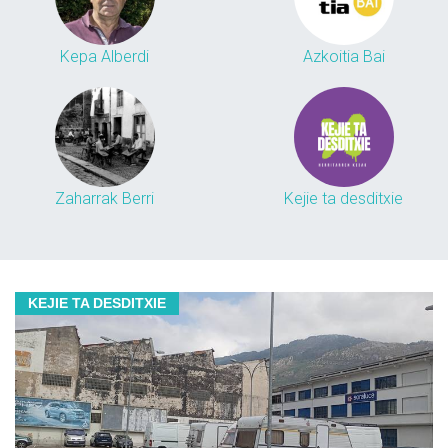
Kepa Alberdi
Azkoitia Bai
Zaharrak Berri
Kejie ta desditxie
KEJIE TA DESDITXIE