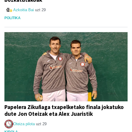
Azkoitia Bai
uzt 29
POLITIKA
Papelera Zikuñaga txapelketako finala jokatuko
dute Jon Oteizak eta Alex Juaristik
Oteiza pilota
uzt 29
KIROLA