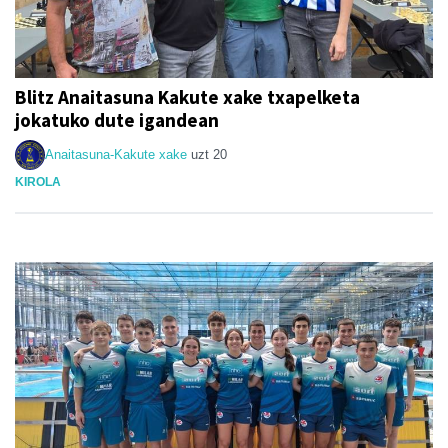
Blitz Anaitasuna Kakute xake txapelketa
jokatuko dute igandean
Anaitasuna-Kakute xake
uzt 20
KIROLA