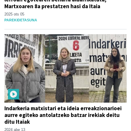
Martxoaren 8a prestatzen hasi da Itaia
2025 ots 05
PAREKIDETASUNA
Indarkeria matxistari eta ideia erreakzionarioei
aurre egiteko antolatzeko batzar irekiak deitu
ditu Itaiak
2024 abe 13