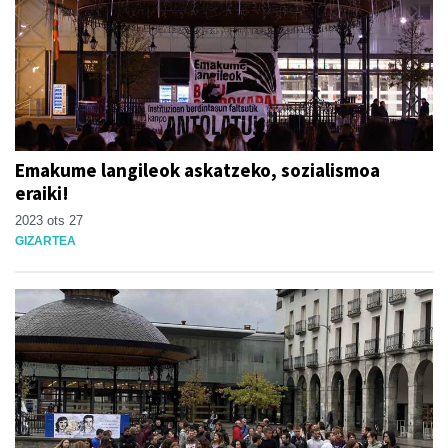
Emakume langileok askatzeko, sozialismoa
eraiki!
2023 ots 27
GIZARTEA