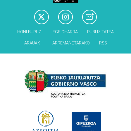
HONI BURUZ
LEGE OHARRA
PUBLIZITATEA
ARAUAK
HARREMANETARAKO
RSS
Babesleak