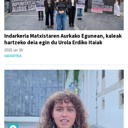
Indarkeria Matxistaren Aurkako Egunean, kaleak
hartzeko deia egin du Urola Erdiko Itaiak
2025 urr 30
GIZARTEA