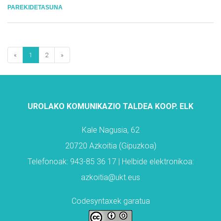
PAREKIDETASUNA
«
1
2
»
UROLAKO KOMUNIKAZIO TALDEA KOOP. ELK
Kale Nagusia, 62
20720 Azkoitia (Gipuzkoa)
Telefonoak: 943-85 36 17 | Helbide elektronikoa:
azkoitia@ukt.eus
Codesyntaxek garatua