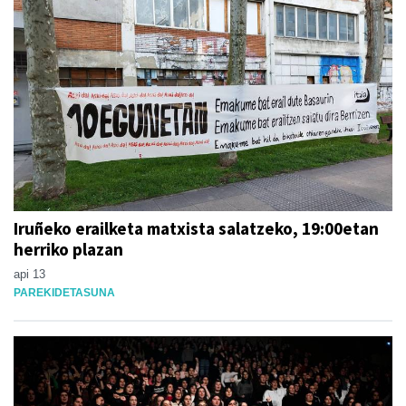
Iruñeko erailketa matxista salatzeko, 19:00etan
herriko plazan
api 13
PAREKIDETASUNA