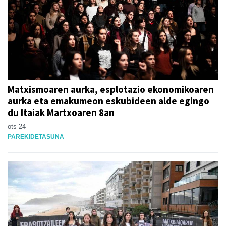
Matxismoaren aurka, esplotazio ekonomikoaren
aurka eta emakumeon eskubideen alde egingo
du Itaiak Martxoaren 8an
ots 24
PAREKIDETASUNA