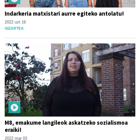
Indarkeria matxistari aurre egiteko antolatu!
2022 uzt 16
GIZARTEA
M8, emakume langileok askatzeko sozialismoa
eraiki!
2022 mar 03