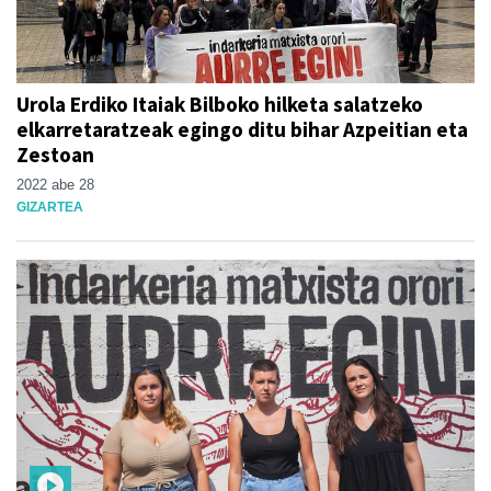
Urola Erdiko Itaiak Bilboko hilketa salatzeko
elkarretaratzeak egingo ditu bihar Azpeitian eta
Zestoan
2022 abe 28
GIZARTEA