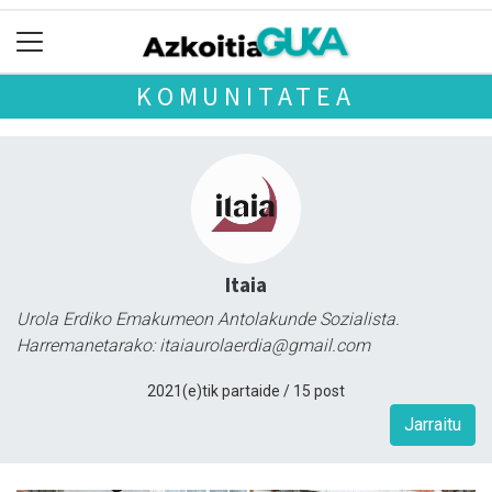
KOMUNITATEA
Itaia
Urola Erdiko Emakumeon Antolakunde Sozialista.
Harremanetarako: itaiaurolaerdia@gmail.com
2021(e)tik partaide / 15 post
Jarraitu