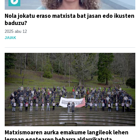
Nola jokatu eraso matxista bat jasan edo ikusten
baduzu?
2025 abu 12
JAIAK
Matxismoaren aurka emakume langileok lehen
lerroan egotearen beharra aldarrikatuta,