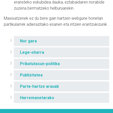
eransteko eskubidea dauka, eztabaidaren norabide
zuzena bermatzeko helburuarekin.
Maxixatzenek ez du bere gain hartzen webgune honetan
partikularrek adierazitako esanen eta iritzien erantzukizunik.
Nor gara
Lege-oharra
Pribatutasun-politika
Publizitatea
Parte-hartze arauak
Harremanetarako