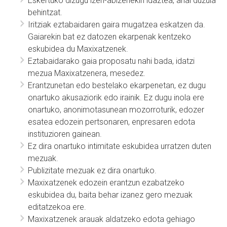
Eskertuko dizugu izen-abizenekin idaztea, ahal duzula
behintzat.
Iritziak eztabaidaren gaira mugatzea eskatzen da.
Gaiarekin bat ez datozen ekarpenak kentzeko
eskubidea du Maxixatzenek.
Eztabaidarako gaia proposatu nahi bada, idatzi
mezua Maxixatzenera, mesedez.
Erantzunetan edo bestelako ekarpenetan, ez dugu
onartuko akusaziorik edo irainik. Ez dugu inola ere
onartuko, anonimotasunean mozorroturik, edozer
esatea edozein pertsonaren, enpresaren edota
instituzioren gainean.
Ez dira onartuko intimitate eskubidea urratzen duten
mezuak.
Publizitate mezuak ez dira onartuko.
Maxixatzenek edozein erantzun ezabatzeko
eskubidea du, baita behar izanez gero mezuak
editatzekoa ere.
Maxixatzenek arauak aldatzeko edota gehiago