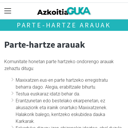
PARTE-HARTZE ARAUAK
Parte-hartze arauak
Komunitate honetan parte hartzeko ondorengo arauak
zehaztu ditugu:
Maxixatzen.eus-en parte hartzeko erregistratu
beharra dago. Alegia, erabiltzaile bihurtu.
Testua euskaraz idatzi behar da.
Erantzunetan edo bestelako ekarpenetan, ez
akusaziorik eta irainik onartuko Maxixatzenek.
Halakorik balego, kentzeko eskubidea dauka
Karkarak.