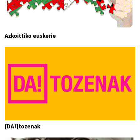
Azkoittiko euskerie
[DA!]tozenak