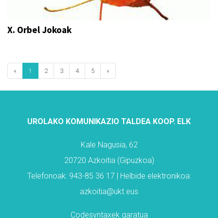
X. Orbel Jokoak
«
1
2
3
4
5
»
UROLAKO KOMUNIKAZIO TALDEA KOOP. ELK
Kale Nagusia, 62
20720 Azkoitia (Gipuzkoa)
Telefonoak: 943-85 36 17 | Helbide elektronikoa:
azkoitia@ukt.eus
Codesyntaxek garatua