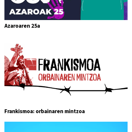
Azaroaren 25a
Frankismoa: orbainaren mintzoa