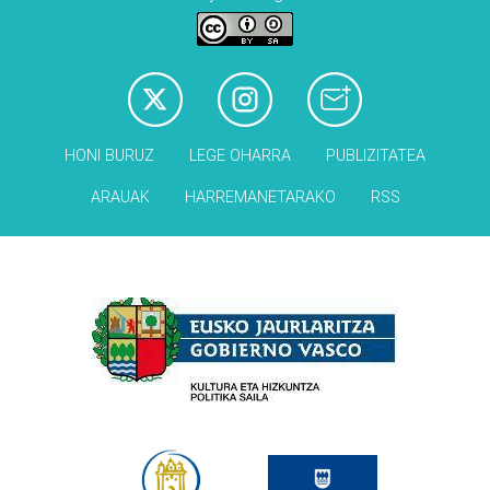
HONI BURUZ
LEGE OHARRA
PUBLIZITATEA
ARAUAK
HARREMANETARAKO
RSS
Babesleak