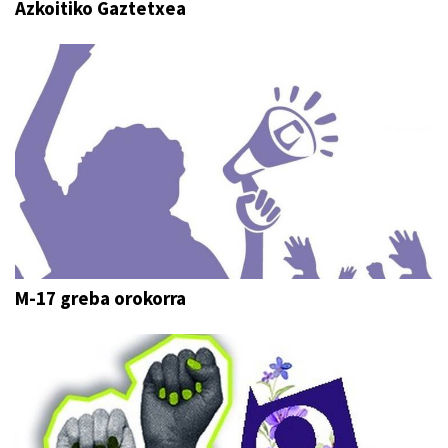
Azkoitiko Gaztetxea
M-17 greba orokorra