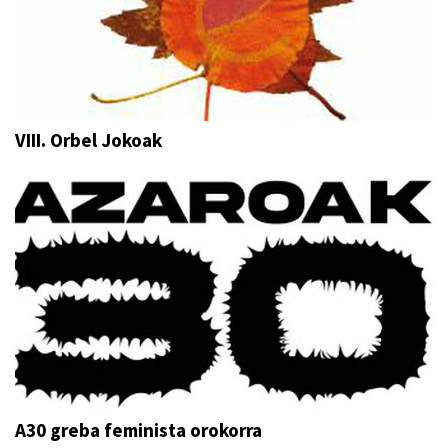
VIII. Orbel Jokoak
A30 greba feminista orokorra