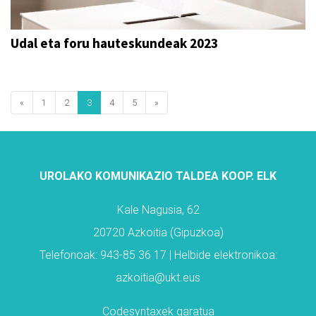
Udal eta foru hauteskundeak 2023
«
1
2
3
4
5
»
UROLAKO KOMUNIKAZIO TALDEA KOOP. ELK
Kale Nagusia, 62
20720 Azkoitia (Gipuzkoa)
Telefonoak: 943-85 36 17 | Helbide elektronikoa:
azkoitia@ukt.eus
Codesyntaxek garatua