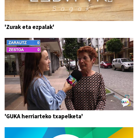
'Zurak eta ezpalak'
'GUKA herriarteko txapelketa'