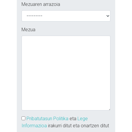
Mezuaren arrazoia
Mezua
Pribatutasun Politika
eta
Lege
Informazioa
irakurri ditut eta onartzen ditut