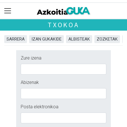
TXOKOA
SARRERA
IZAN GUKAKIDE
ALBISTEAK
ZOZKETAK
Zure izena
Abizenak
Posta elektronikoa