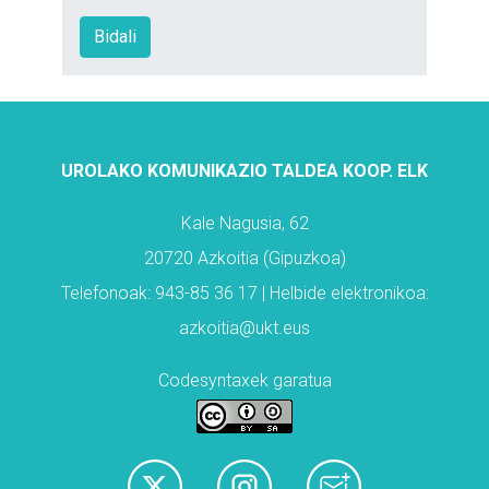
UROLAKO KOMUNIKAZIO TALDEA KOOP. ELK
Kale Nagusia, 62
20720 Azkoitia (Gipuzkoa)
Telefonoak: 943-85 36 17 | Helbide elektronikoa:
azkoitia@ukt.eus
Codesyntaxek garatua