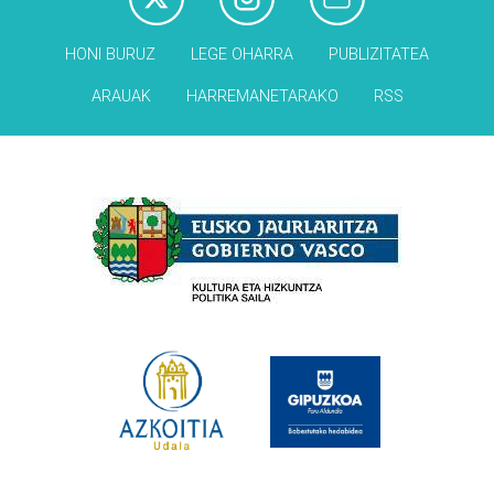
HONI BURUZ
LEGE OHARRA
PUBLIZITATEA
ARAUAK
HARREMANETARAKO
RSS
Babesleak