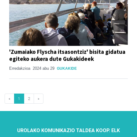
'Zumaiako Flyscha itsasontziz' bisita gidatua
egiteko aukera dute Gukakideek
Erredakzioa
2024 abu 29
GUKAKIDE
«
1
2
»
UROLAKO KOMUNIKAZIO TALDEA KOOP. ELK