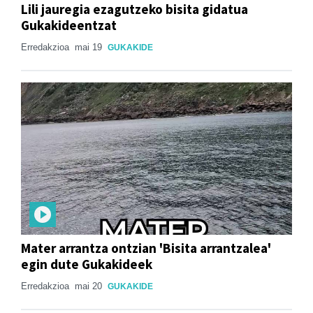
Lili jauregia ezagutzeko bisita gidatua
Gukakideentzat
Erredakzioa
mai 19
GUKAKIDE
Mater arrantza ontzian 'Bisita arrantzalea'
egin dute Gukakideek
Erredakzioa
mai 20
GUKAKIDE