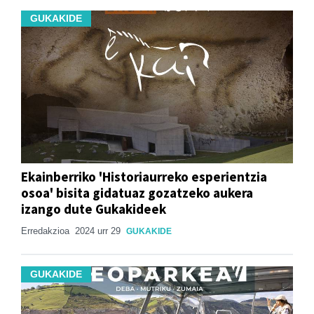
GUKAKIDE
Ekainberriko 'Historiaurreko esperientzia
osoa' bisita gidatuaz gozatzeko aukera
izango dute Gukakideek
Erredakzioa
2024 urr 29
GUKAKIDE
GUKAKIDE