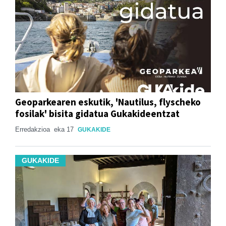
Geoparkearen eskutik, 'Nautilus, flyscheko
fosilak' bisita gidatua Gukakideentzat
Erredakzioa
eka 17
GUKAKIDE
GUKAKIDE