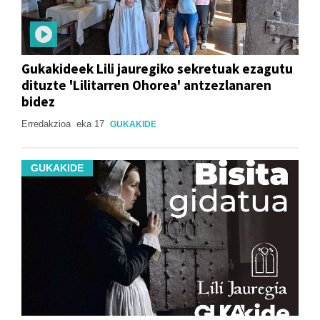
Gukakideek Lili jauregiko sekretuak ezagutu
dituzte 'Lilitarren Ohorea' antzezlanaren
bidez
Erredakzioa
eka 17
GUKAKIDE
GUKAKIDE