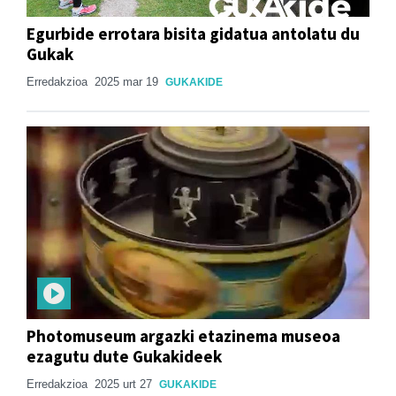
Egurbide errotara bisita gidatua antolatu du
Gukak
Erredakzioa
2025 mar 19
GUKAKIDE
Photomuseum argazki etazinema museoa
ezagutu dute Gukakideek
Erredakzioa
2025 urt 27
GUKAKIDE