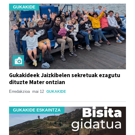
GUKAKIDE
Gukakideek Jaizkibelen sekretuak ezagutu
dituzte Mater ontzian
Erredakzioa
mai 12
GUKAKIDE
GUKAKIDE ESKAINTZA