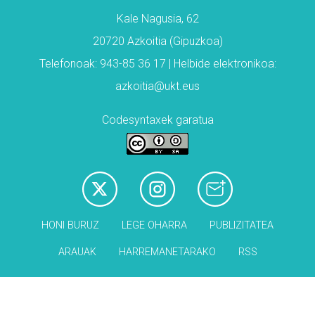
Kale Nagusia, 62
20720 Azkoitia (Gipuzkoa)
Telefonoak: 943-85 36 17 | Helbide elektronikoa:
azkoitia@ukt.eus
Codesyntaxek garatua
HONI BURUZ
LEGE OHARRA
PUBLIZITATEA
ARAUAK
HARREMANETARAKO
RSS
Babesleak