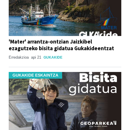
'Mater' arrantza-ontzian Jaizkibel
ezagutzeko bisita gidatua Gukakideentzat
Erredakzioa
api 21
GUKAKIDE
GUKAKIDE ESKAINTZA