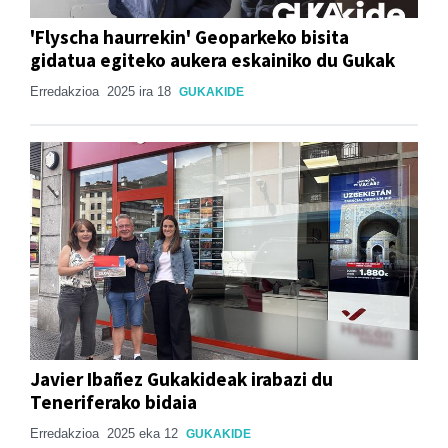
'Flyscha haurrekin' Geoparkeko bisita
gidatua egiteko aukera eskainiko du Gukak
Erredakzioa
2025 ira 18
GUKAKIDE
Javier Ibañez Gukakideak irabazi du
Teneriferako bidaia
Erredakzioa
2025 eka 12
GUKAKIDE