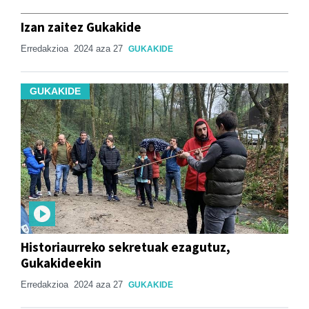
Izan zaitez Gukakide
Erredakzioa
2024 aza 27
GUKAKIDE
GUKAKIDE
Historiaurreko sekretuak ezagutuz,
Gukakideekin
Erredakzioa
2024 aza 27
GUKAKIDE