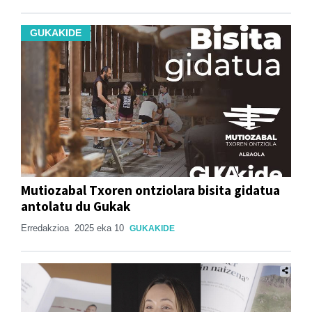
GUKAKIDE
Mutiozabal Txoren ontziolara bisita gidatua
antolatu du Gukak
Erredakzioa
2025 eka 10
GUKAKIDE