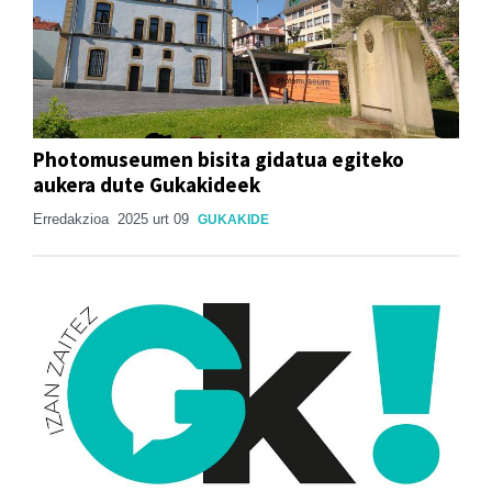
Photomuseumen bisita gidatua egiteko
aukera dute Gukakideek
Erredakzioa
2025 urt 09
GUKAKIDE