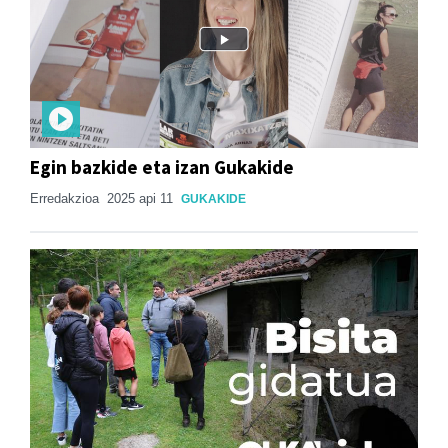
Egin bazkide eta izan Gukakide
Erredakzioa
2025 api 11
GUKAKIDE