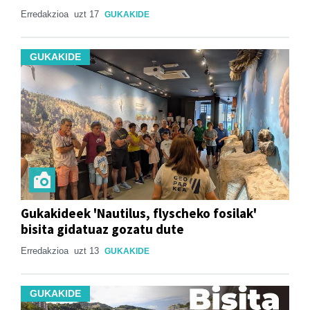
Erredakzioa
uzt 17
GUKAKIDE
GUKAKIDE
Gukakideek 'Nautilus, flyscheko fosilak'
bisita gidatuaz gozatu dute
Erredakzioa
uzt 13
GUKAKIDE
GUKAKIDE