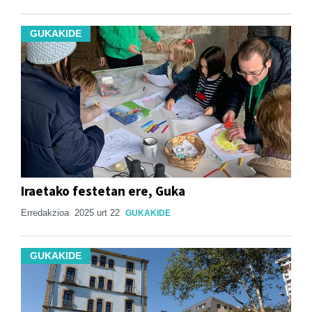
GUKAKIDE
Iraetako festetan ere, Guka
Erredakzioa
2025 urt 22
GUKAKIDE
GUKAKIDE