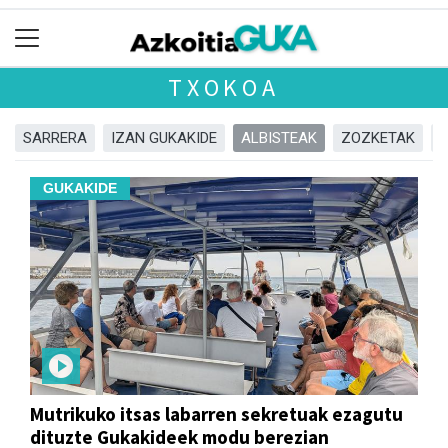
TXOKOA
SARRERA
IZAN GUKAKIDE
ALBISTEAK
ZOZKETAK
GUKAKIDE
Mutrikuko itsas labarren sekretuak ezagutu
dituzte Gukakideek modu berezian