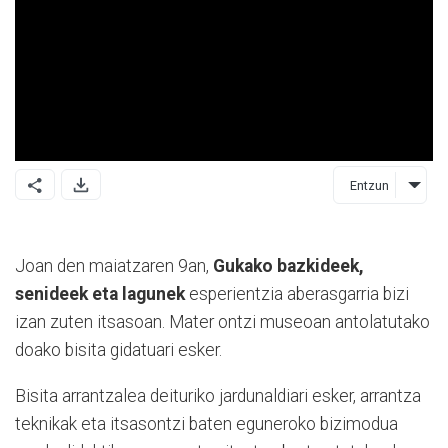
Entzun
Joan den maiatzaren 9an,
Gukako bazkideek,
senideek eta lagunek
esperientzia aberasgarria bizi
izan zuten itsasoan. Mater ontzi museoan antolatutako
doako bisita gidatuari esker.
Bisita arrantzalea deituriko jardunaldiari esker, arrantza
teknikak eta itsasontzi baten eguneroko bizimodua