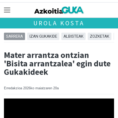
UROLA KOSTA
SARRERA
IZAN GUKAKIDE
ALBISTEAK
ZOZKETAK
Mater arrantza ontzian
'Bisita arrantzalea' egin dute
Gukakideek
Erredakzioa
2026ko maiatzaren 20a