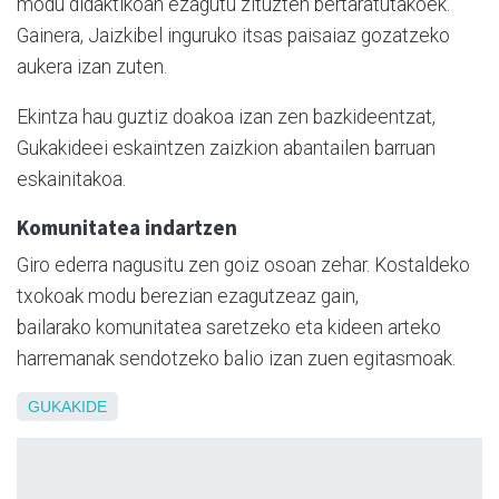
modu didaktikoan ezagutu zituzten bertaratutakoek.
Gainera, Jaizkibel inguruko itsas paisaiaz gozatzeko
aukera izan zuten.
Ekintza hau guztiz doakoa izan zen bazkideentzat,
Gukakideei eskaintzen zaizkion abantailen barruan
eskainitakoa.
Komunitatea indartzen
Giro ederra nagusitu zen goiz osoan zehar. Kostaldeko
txokoak modu berezian ezagutzeaz gain,
bailarako komunitatea saretzeko eta kideen arteko
harremanak sendotzeko balio izan zuen egitasmoak.
GUKAKIDE