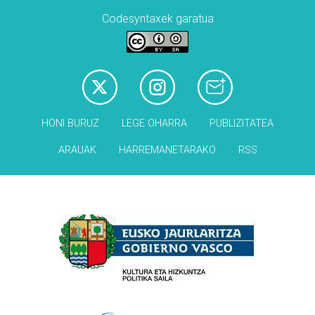
Codesyntaxek garatua
HONI BURUZ
LEGE OHARRA
PUBLIZITATEA
ARAUAK
HARREMANETARAKO
RSS
Babesleak