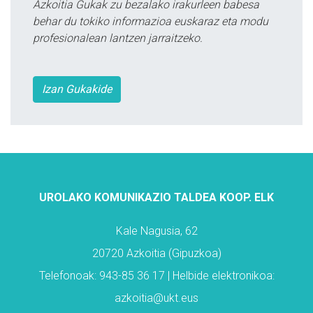
Azkoitia Gukak zu bezalako irakurleen babesa
behar du tokiko informazioa euskaraz eta modu
profesionalean lantzen jarraitzeko.
Izan Gukakide
UROLAKO KOMUNIKAZIO TALDEA KOOP. ELK
Kale Nagusia, 62
20720 Azkoitia (Gipuzkoa)
Telefonoak: 943-85 36 17 | Helbide elektronikoa:
azkoitia@ukt.eus