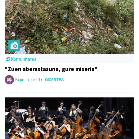
Komunitatea
"Zuen aberastasuna, gure miseria"
Kejie ta
uzt 17
GIZARTEA