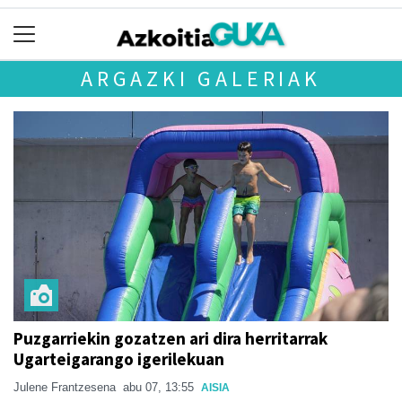
ARGAZKI GALERIAK
Puzgarriekin gozatzen ari dira herritarrak
Ugarteigarango igerilekuan
Julene Frantzesena
abu 07, 13:55
AISIA