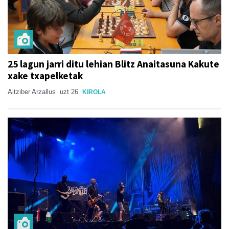
25 lagun jarri ditu lehian Blitz Anaitasuna Kakute
xake txapelketak
Aitziber Arzallus
uzt 26
KIROLA