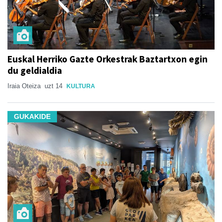
Euskal Herriko Gazte Orkestrak Baztartxon egin
du geldialdia
Iraia Oteiza
uzt 14
KULTURA
GUKAKIDE