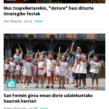
Mus txapelketarekin, "dotore" hasi dituzte
Urrategiko festak
Ane Olaizola
uzt 11
JAIAK
San Fermin giroa eman diote udalekuetako
haurrek herriari
Andoni Elduaien
uzt 08
JAIAK