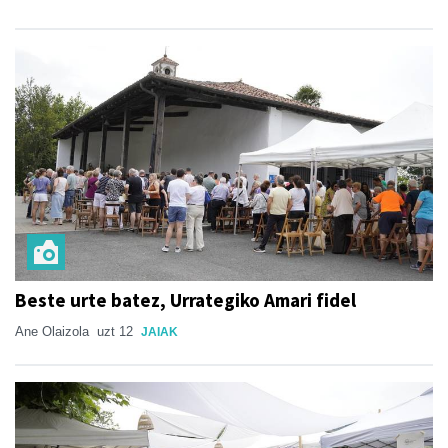
Beste urte batez, Urrategiko Amari fidel
Ane Olaizola
uzt 12
JAIAK