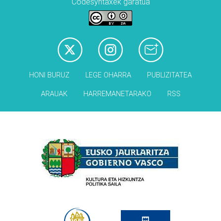
Codesyntaxek garatua
HONI BURUZ
LEGE OHARRA
PUBLIZITATEA
ARAUAK
HARREMANETARAKO
RSS
Babesleak