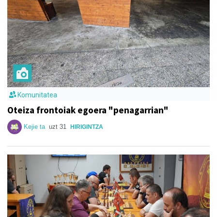
Komunitatea
Oteiza frontoiak egoera "penagarrian"
Kejie ta
uzt 31
HIRIGINTZA