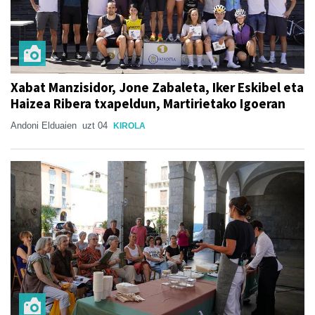
Xabat Manzisidor, Jone Zabaleta, Iker Eskibel eta
Haizea Ribera txapeldun, Martirietako Igoeran
Andoni Elduaien
uzt 04
KIROLA