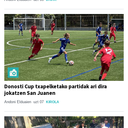
Donosti Cup txapelketako partidak ari dira
jokatzen San Juanen
Andoni Elduaien
uzt 07
KIROLA