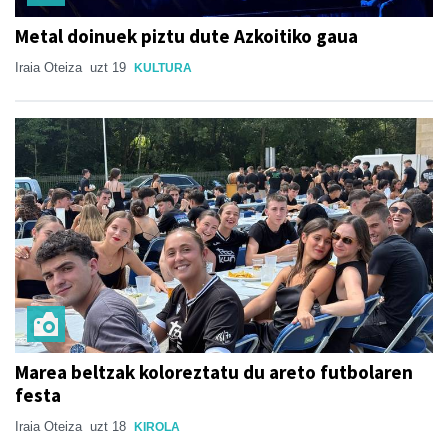
Metal doinuek piztu dute Azkoitiko gaua
Iraia Oteiza
uzt 19
KULTURA
Marea beltzak koloreztatu du areto futbolaren
festa
Iraia Oteiza
uzt 18
KIROLA