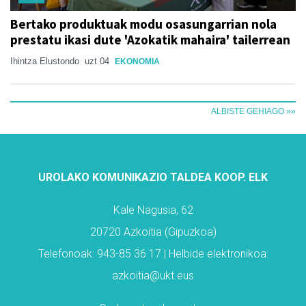
Bertako produktuak modu osasungarrian nola
prestatu ikasi dute 'Azokatik mahaira' tailerrean
Ihintza Elustondo
uzt 04
EKONOMIA
ALBISTE GEHIAGO »»
UROLAKO KOMUNIKAZIO TALDEA KOOP. ELK
Kale Nagusia, 62
20720 Azkoitia (Gipuzkoa)
Telefonoak: 943-85 36 17 | Helbide elektronikoa:
azkoitia@ukt.eus