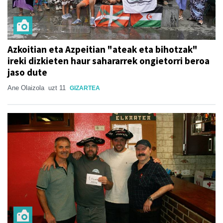
Azkoitian eta Azpeitian "ateak eta bihotzak"
ireki dizkieten haur sahararrek ongietorri beroa
jaso dute
Ane Olaizola
uzt 11
GIZARTEA