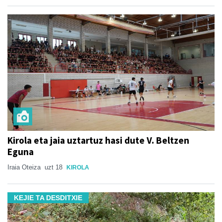
Kirola eta jaia uztartuz hasi dute V. Beltzen
Eguna
Iraia Oteiza
uzt 18
KIROLA
KEJIE TA DESDITXIE