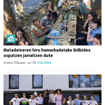
Matadeixeren hiru hamarkadatako ibilbidea
ospatzen jarraitzen dute
Andoni Elduaien
uzt 05
KULTURA