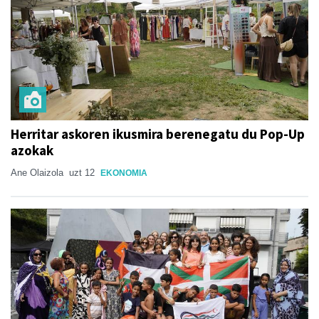
Herritar askoren ikusmira berenegatu du Pop-Up
azokak
Ane Olaizola
uzt 12
EKONOMIA