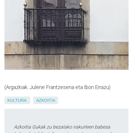
(Argazkiak: Julene Frantzesena eta Ibon Errazu)
KULTURA
AZKOITIA
Azkoitia Gukak zu bezalako irakurleen babesa