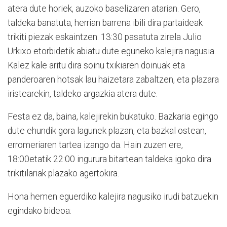
atera dute horiek, auzoko baselizaren atarian. Gero,
taldeka banatuta, herrian barrena ibili dira partaideak
trikiti piezak eskaintzen. 13:30 pasatuta zirela Julio
Urkixo etorbidetik abiatu dute eguneko kalejira nagusia.
Kalez kale aritu dira soinu txikiaren doinuak eta
panderoaren hotsak lau haizetara zabaltzen, eta plazara
iristearekin, taldeko argazkia atera dute.
Festa ez da, baina, kalejirekin bukatuko. Bazkaria egingo
dute ehundik gora lagunek plazan, eta bazkal ostean,
erromeriaren tartea izango da. Hain zuzen ere,
18:00etatik 22:00 ingurura bitartean taldeka igoko dira
trikitilariak plazako agertokira.
Hona hemen eguerdiko kalejira nagusiko irudi batzuekin
egindako bideoa: