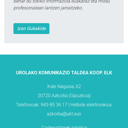
behar du tokiko informazioa euskaraz eta modu
profesionalean lantzen jarraitzeko.
Izan Gukakide
UROLAKO KOMUNIKAZIO TALDEA KOOP. ELK
Kale Nagusia, 62
20720 Azkoitia (Gipuzkoa)
Telefonoak: 943-85 36 17 | Helbide elektronikoa:
azkoitia@ukt.eus
Codesyntaxek garatua