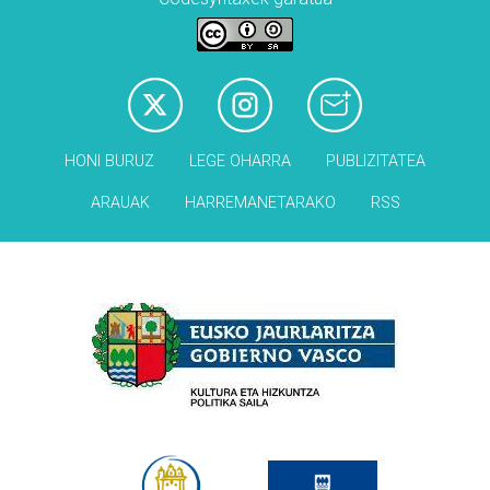
HONI BURUZ
LEGE OHARRA
PUBLIZITATEA
ARAUAK
HARREMANETARAKO
RSS
Babesleak