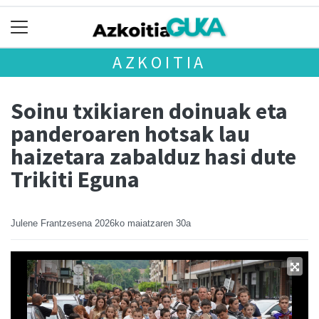
AZKOITIA
Soinu txikiaren doinuak eta
panderoaren hotsak lau
haizetara zabalduz hasi dute
Trikiti Eguna
Julene Frantzesena
2026ko maiatzaren 30a