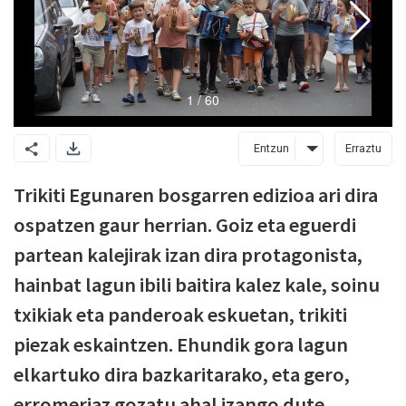
Entzun
Erraztu
Trikiti Egunaren bosgarren edizioa ari dira
ospatzen gaur herrian. Goiz eta eguerdi
partean kalejirak izan dira protagonista,
hainbat lagun ibili baitira kalez kale, soinu
txikiak eta panderoak eskuetan, trikiti
piezak eskaintzen. Ehundik gora lagun
elkartuko dira bazkaritarako, eta gero,
erromeriaz gozatu ahal izango dute