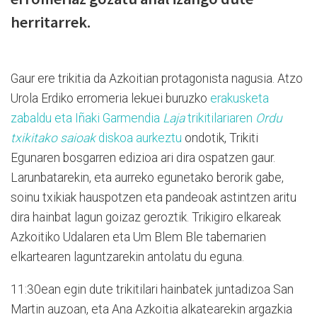
herritarrek.
Gaur ere trikitia da Azkoitian protagonista nagusia. Atzo
Urola Erdiko erromeria lekuei buruzko
erakusketa
zabaldu eta Iñaki Garmendia
Laja
trikitilariaren
Ordu
txikitako saioak
diskoa aurkeztu
ondotik, Trikiti
Egunaren bosgarren edizioa ari dira ospatzen gaur.
Larunbatarekin, eta aurreko egunetako berorik gabe,
soinu txikiak hauspotzen eta pandeoak astintzen aritu
dira hainbat lagun goizaz geroztik. Trikigiro elkareak
Azkoitiko Udalaren eta Um Blem Ble tabernarien
elkartearen laguntzarekin antolatu du eguna.
11:30ean egin dute trikitilari hainbatek juntadizoa San
Martin auzoan, eta Ana Azkoitia alkatearekin argazkia