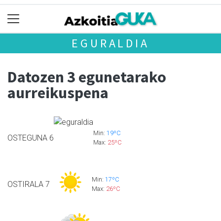
EGURALDIA
Datozen 3 egunetarako
aurreikuspena
Min:
19ºC
OSTEGUNA
6
Max:
25ºC
Min:
17ºC
OSTIRALA
7
Max:
26ºC