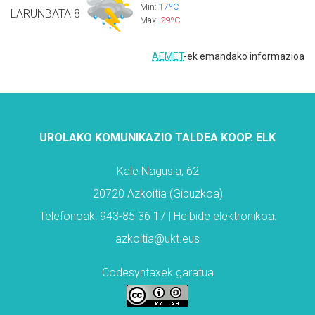
Min:
17ºC
LARUNBATA
8
Max:
29ºC
AEMET
-ek emandako informazioa
UROLAKO KOMUNIKAZIO TALDEA KOOP. ELK
Kale Nagusia, 62
20720 Azkoitia (Gipuzkoa)
Telefonoak: 943-85 36 17 | Helbide elektronikoa:
azkoitia@ukt.eus
Codesyntaxek garatua