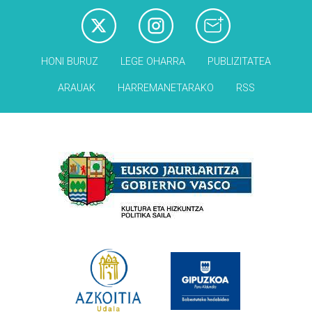
HONI BURUZ
LEGE OHARRA
PUBLIZITATEA
ARAUAK
HARREMANETARAKO
RSS
Babesleak