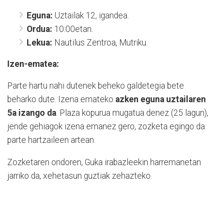
Eguna:
Uztailak 12, igandea.
Ordua:
10:00etan.
Lekua:
Nautilus Zentroa, Mutriku.
Izen-ematea:
Parte hartu nahi dutenek beheko galdetegia bete
beharko dute. Izena emateko
azken eguna uztailaren
5a izango da
. Plaza kopurua mugatua denez (25 lagun),
jende gehiagok izena emanez gero, zozketa egingo da
parte hartzaileen artean.
Zozketaren ondoren, Guka irabazleekin harremanetan
jarriko da, xehetasun guztiak zehazteko.