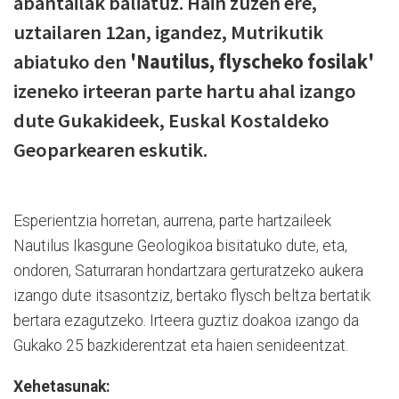
abantailak baliatuz. Hain zuzen ere,
uztailaren 12an, igandez, Mutrikutik
abiatuko den
'Nautilus, flyscheko fosilak'
izeneko irteeran parte hartu ahal izango
dute Gukakideek, Euskal Kostaldeko
Geoparkearen eskutik.
Esperientzia horretan, aurrena, parte hartzaileek
Nautilus Ikasgune Geologikoa bisitatuko dute, eta,
ondoren, Saturraran hondartzara gerturatzeko aukera
izango dute itsasontziz, bertako flysch beltza bertatik
bertara ezagutzeko. Irteera guztiz doakoa izango da
Gukako 25 bazkiderentzat eta haien senideentzat.
Xehetasunak: