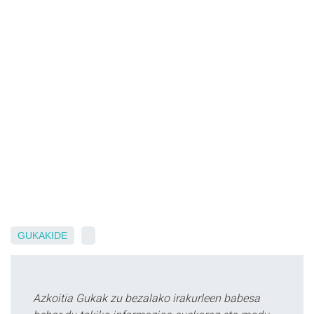
GUKAKIDE
Azkoitia Gukak zu bezalako irakurleen babesa