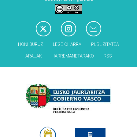
HONI BURUZ
LEGE OHARRA
PUBLIZITATEA
ARAUAK
HARREMANETARAKO
RSS
Babesleak