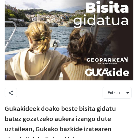
Entzun
Gukakideek doako beste bisita gidatu
batez gozatzeko aukera izango dute
uztailean, Gukako bazkide izatearen