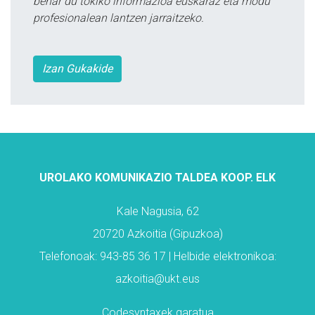
behar du tokiko informazioa euskaraz eta modu
profesionalean lantzen jarraitzeko.
Izan Gukakide
UROLAKO KOMUNIKAZIO TALDEA KOOP. ELK
Kale Nagusia, 62
20720 Azkoitia (Gipuzkoa)
Telefonoak: 943-85 36 17 | Helbide elektronikoa:
azkoitia@ukt.eus
Codesyntaxek garatua