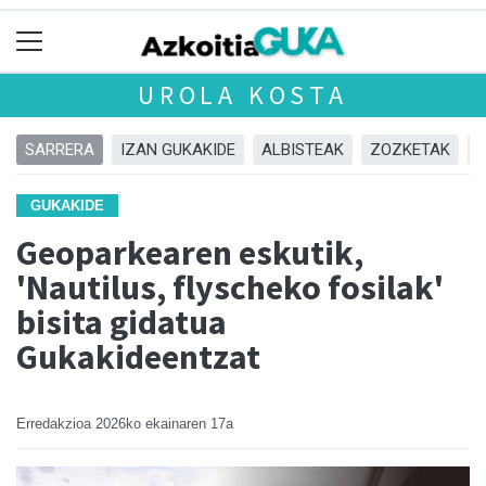
UROLA KOSTA
SARRERA
IZAN GUKAKIDE
ALBISTEAK
ZOZKETAK
GUKAKIDE
Geoparkearen eskutik,
'Nautilus, flyscheko fosilak'
bisita gidatua
Gukakideentzat
Erredakzioa
2026ko ekainaren 17a