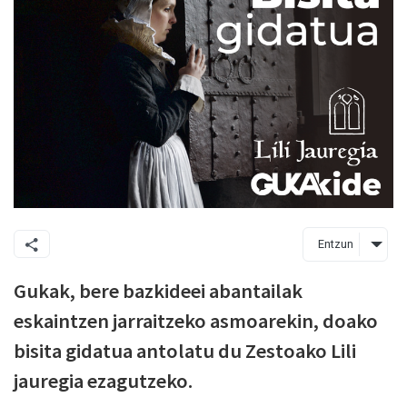
Entzun
Gukak, bere bazkideei abantailak
eskaintzen jarraitzeko asmoarekin, doako
bisita gidatua antolatu du Zestoako Lili
jauregia ezagutzeko.