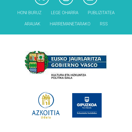
HONI BURUZ
LEGE OHARRA
PUBLIZITATEA
ARAUAK
HARREMANETARAKO
RSS
Babesleak