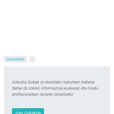
GUKAKIDE
Azkoitia Gukak zu bezalako irakurleen babesa
behar du tokiko informazioa euskaraz eta modu
profesionalean lantzen jarraitzeko.
Izan Gukakide