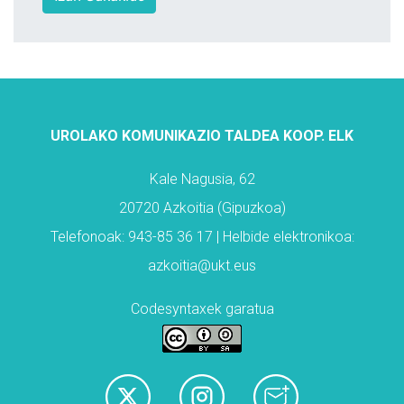
UROLAKO KOMUNIKAZIO TALDEA KOOP. ELK
Kale Nagusia, 62
20720 Azkoitia (Gipuzkoa)
Telefonoak: 943-85 36 17 | Helbide elektronikoa:
azkoitia@ukt.eus
Codesyntaxek garatua