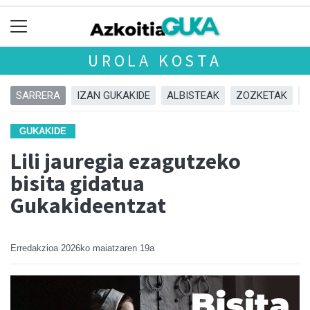
UROLA KOSTA
SARRERA
IZAN GUKAKIDE
ALBISTEAK
ZOZKETAK
GUKAKIDE
Lili jauregia ezagutzeko
bisita gidatua
Gukakideentzat
Erredakzioa
2026ko maiatzaren 19a