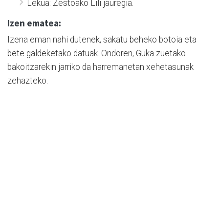
Lekua: Zestoako Lili jauregia.
Izen ematea:
Izena eman nahi dutenek, sakatu beheko botoia eta
bete galdeketako datuak. Ondoren, Guka zuetako
bakoitzarekin jarriko da harremanetan xehetasunak
zehazteko.