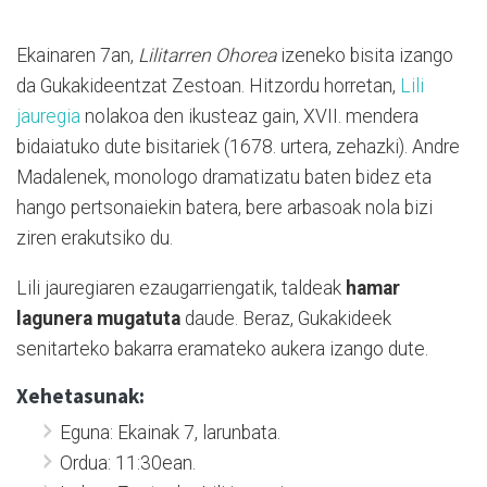
Ekainaren 7an,
Lilitarren Ohorea
izeneko bisita izango
da Gukakideentzat Zestoan. Hitzordu horretan,
Lili
jauregia
nolakoa den ikusteaz gain, XVII. mendera
bidaiatuko dute bisitariek (1678. urtera, zehazki). Andre
Madalenek, monologo dramatizatu baten bidez eta
hango pertsonaiekin batera, bere arbasoak nola bizi
ziren erakutsiko du.
Lili jauregiaren ezaugarriengatik, taldeak
hamar
lagunera mugatuta
daude. Beraz, Gukakideek
senitarteko bakarra eramateko aukera izango dute.
Xehetasunak:
Eguna: Ekainak 7, larunbata.
Ordua: 11:30ean.