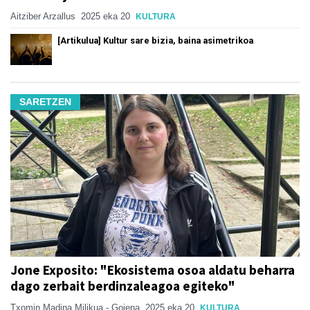
Aitziber Arzallus
2025 eka 20
KULTURA
[Artikulua] Kultur sare bizia, baina asimetrikoa
SARETZEN
Jone Exposito: "Ekosistema osoa aldatu beharra
dago zerbait berdinzaleagoa egiteko"
Txomin Madina Milikua - Goiena
2025 eka 20
KULTURA