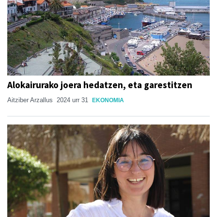
Alokairurako joera hedatzen, eta garestitzen
Aitziber Arzallus
2024 urr 31
EKONOMIA