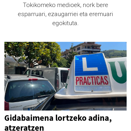
Tokikomeko medioek, nork bere
esparruari, ezaugarriei eta eremuari
egokituta.
Gidabaimena lortzeko adina,
atzeratzen