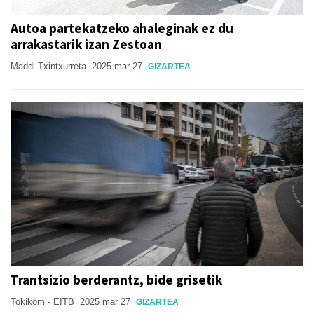
Autoa partekatzeko ahaleginak ez du
arrakastarik izan Zestoan
Maddi Txintxurreta
2025 mar 27
GIZARTEA
Trantsizio berderantz, bide grisetik
Tokikom - EITB
2025 mar 27
GIZARTEA