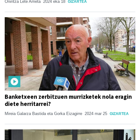
Onintza Lete Arrieta
2024 eka 18
GIZARTEA
Banketxeen zerbitzuen murrizketek nola eragin
diete herritarrei?
Mireia Galarza Bastida eta Gorka Eizagirre
2024 mar 25
GIZARTEA