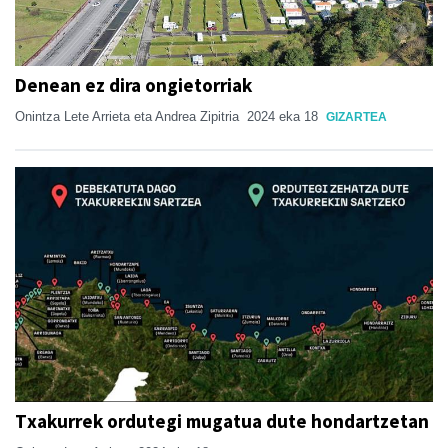
Denean ez dira ongietorriak
Onintza Lete Arrieta eta Andrea Zipitria
2024 eka 18
GIZARTEA
Txakurrek ordutegi mugatua dute hondartzetan