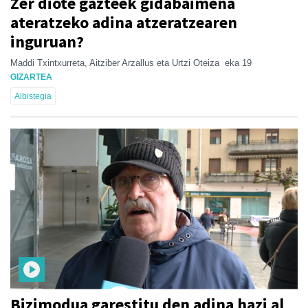
Zer diote gazteek gidabaimena
ateratzeko adina atzeratzearen
inguruan?
Maddi Txintxurreta, Aitziber Arzallus eta Urtzi Oteiza
eka 19
GIZARTEA
Albistegia
Bizimodua garestitu den adina hazi al