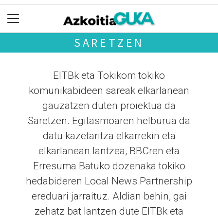
SARETZEN
EITBk eta Tokikom tokiko
komunikabideen sareak elkarlanean
gauzatzen duten proiektua da
Saretzen. Egitasmoaren helburua da
datu kazetaritza elkarrekin eta
elkarlanean lantzea, BBCren eta
Erresuma Batuko dozenaka tokiko
hedabideren Local News Partnership
ereduari jarraituz. Aldian behin, gai
zehatz bat lantzen dute EITBk eta