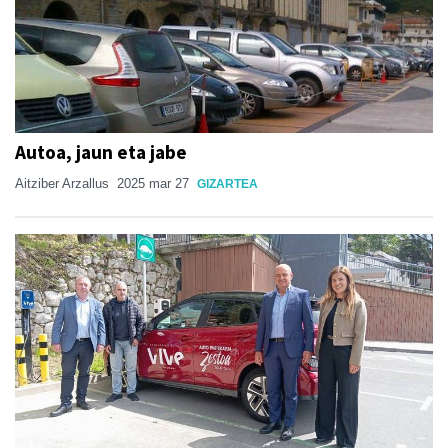
Autoa, jaun eta jabe
Aitziber Arzallus
2025 mar 27
GIZARTEA