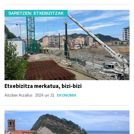
SARETZEN: ETXEBIZITZAK
Etxebizitza merkatua, bizi-bizi
Aitziber Arzallus
2024 urr 31
EKONOMIA