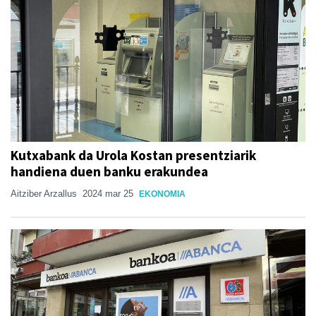
Kutxabank da Urola Kostan presentziarik
handiena duen banku erakundea
Aitziber Arzallus
2024 mar 25
EKONOMIA