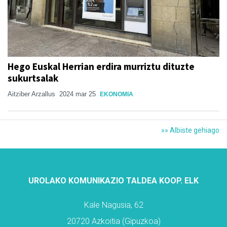
Hego Euskal Herrian erdira murriztu dituzte
sukurtsalak
Aitziber Arzallus
2024 mar 25
EKONOMIA
»» Albiste gehiago
UROLAKO KOMUNIKAZIO TALDEA KOOP. ELK
Kale Nagusia, 62
20720 Azkoitia (Gipuzkoa)