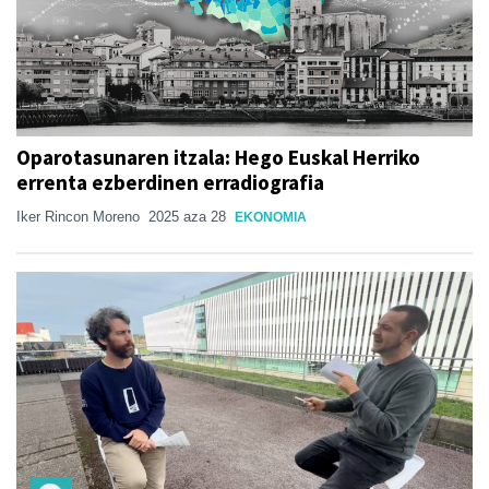
Oparotasunaren itzala: Hego Euskal Herriko
errenta ezberdinen erradiografia
Iker Rincon Moreno
2025 aza 28
EKONOMIA