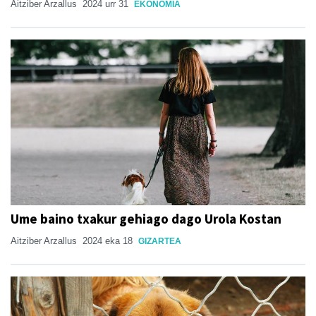
Aitziber Arzallus
2024 urr 31
EKONOMIA
Ume baino txakur gehiago dago Urola Kostan
Aitziber Arzallus
2024 eka 18
GIZARTEA