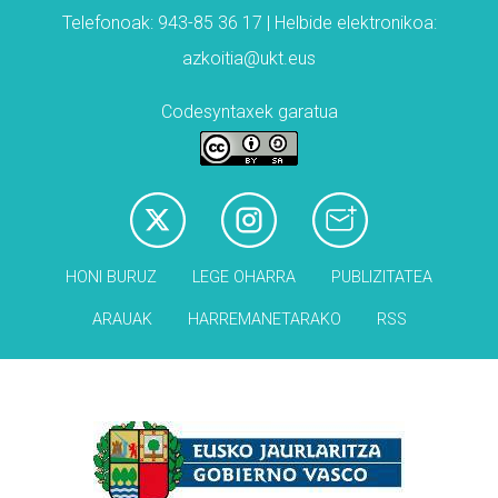
Telefonoak: 943-85 36 17 | Helbide elektronikoa:
azkoitia@ukt.eus
Codesyntaxek garatua
HONI BURUZ
LEGE OHARRA
PUBLIZITATEA
ARAUAK
HARREMANETARAKO
RSS
Babesleak