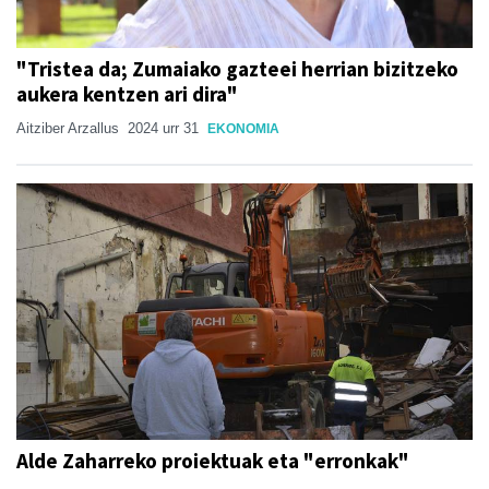
"Tristea da; Zumaiako gazteei herrian bizitzeko
aukera kentzen ari dira"
Aitziber Arzallus
2024 urr 31
EKONOMIA
Alde Zaharreko proiektuak eta "erronkak"