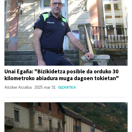
Unai Egaña: "Bizikidetza posible da orduko 30
kilometroko abiadura muga dagoen tokietan"
Aitziber Arzallus
2025 mar 31
GIZARTEA