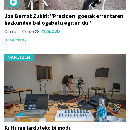
Jon Bernat Zubiri: "Prezioen igoerak errentaren
hazkundea baliogabetu egiten du"
Goiena
2025 aza 28
EKONOMIA
Elkarrizketak
SARETZEN
Kulturan jarduteko bi modu