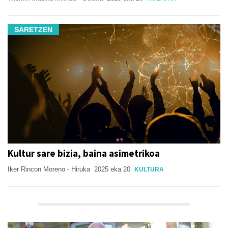
SARETZEN
Kultur sare bizia, baina asimetrikoa
Iker Rincon Moreno - Hiruka
2025 eka 20
KULTURA