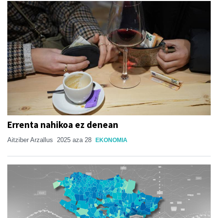
Errenta nahikoa ez denean
Aitziber Arzallus
2025 aza 28
EKONOMIA