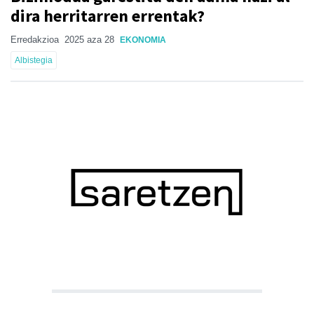
dira herritarren errentak?
Erredakzioa
2025 aza 28
EKONOMIA
Albistegia