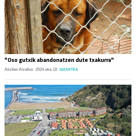
"Oso gutxik abandonatzen dute txakurra"
Aitziber Arzallus
2024 eka 18
GIZARTEA