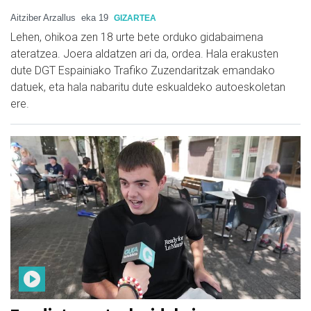
Aitziber Arzallus
eka 19
GIZARTEA
Lehen, ohikoa zen 18 urte bete orduko gidabaimena
ateratzea. Joera aldatzen ari da, ordea. Hala erakusten
dute DGT Espainiako Trafiko Zuzendaritzak emandako
datuek, eta hala nabaritu dute eskualdeko autoeskoletan
ere.