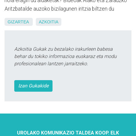
nola eragin du aldaketak? Bideoak Aiako eta Zarauzko
Aritzbatalde auzoko bizilagunen iritzia biltzen du
GIZARTEA
AZKOITIA
Azkoitia Gukak zu bezalako irakurleen babesa
behar du tokiko informazioa euskaraz eta modu
profesionalean lantzen jarraitzeko.
Izan Gukakide
UROLAKO KOMUNIKAZIO TALDEA KOOP. ELK