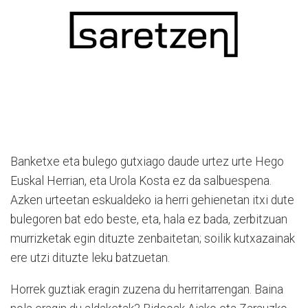
Banketxe eta bulego gutxiago daude urtez urte Hego
Euskal Herrian, eta Urola Kosta ez da salbuespena.
Azken urteetan eskualdeko ia herri gehienetan itxi dute
bulegoren bat edo beste, eta, hala ez bada, zerbitzuan
murrizketak egin dituzte zenbaitetan; soilik kutxazainak
ere utzi dituzte leku batzuetan.
Horrek guztiak eragin zuzena du herritarrengan. Baina