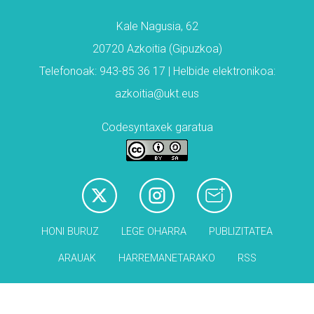
Kale Nagusia, 62
20720 Azkoitia (Gipuzkoa)
Telefonoak: 943-85 36 17 | Helbide elektronikoa:
azkoitia@ukt.eus
Codesyntaxek garatua
HONI BURUZ
LEGE OHARRA
PUBLIZITATEA
ARAUAK
HARREMANETARAKO
RSS
Babesleak