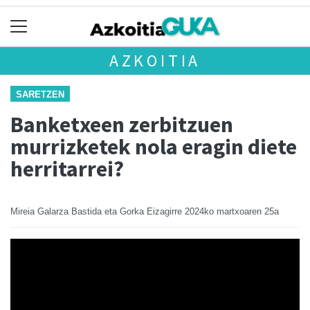
AZKOITIA
SARETZEN
Banketxeen zerbitzuen
murrizketek nola eragin diete
herritarrei?
Mireia Galarza Bastida eta Gorka Eizagirre
2024ko martxoaren 25a