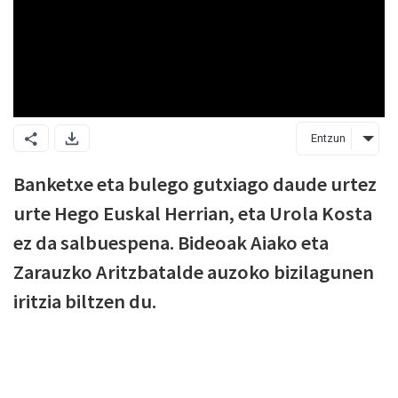
Entzun
Banketxe eta bulego gutxiago daude urtez
urte Hego Euskal Herrian, eta Urola Kosta
ez da salbuespena. Bideoak Aiako eta
Zarauzko Aritzbatalde auzoko bizilagunen
iritzia biltzen du.