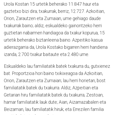
Urola Kostan 15 urtetik beherako 11.847 haur eta
gaztetxo bizi dira; txakurrak, berriz, 12.727. Azkoitian,
Orion, Zarautzen eta Zumaian, ume gehiago daude
txakurrak baino; aldiz, eskualdeko gainontzeko herri
guztietan nabarmen handiagoa da txakur kopurua, 15
urtetik beherako biztanleena baino. Azpeitiko kasua
adierazgarria da, Urola Kostako bigarren herri handiena
izanda, 2.700 txakur baitaute eta 2.480 ume.
Eskualdeko lau familiatatik batek txakurra du, gutxienez
bat. Proportzioa hori baino txikixeagoa da Azkoitian,
Orion, Zarautzen eta Zumaian; lau herri horietan, bost
familiatatik batek du txakurra. Aldiz, Azpeitian eta
Getarian hiru familiatatik batek du txakurra; Zestoan,
hamar familiatatik lauk dute; Aian, Aizarnazabalen eta
Beizaman, lau familiatatik hiruk; eta Errezilen familia