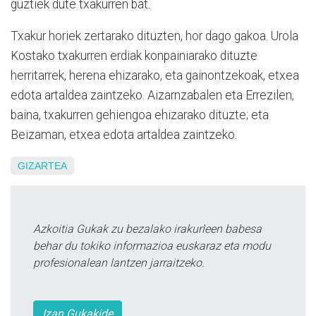
guztiek dute txakurren bat.
Txakur horiek zertarako dituzten, hor dago gakoa. Urola
Kostako txakurren erdiak konpainiarako dituzte
herritarrek, herena ehizarako, eta gainontzekoak, etxea
edota artaldea zaintzeko. Aizarnzabalen eta Errezilen,
baina, txakurren gehiengoa ehizarako dituzte; eta
Beizaman, etxea edota artaldea zaintzeko.
GIZARTEA
Azkoitia Gukak zu bezalako irakurleen babesa
behar du tokiko informazioa euskaraz eta modu
profesionalean lantzen jarraitzeko.
Izan Gukakide