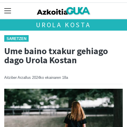
UROLA KOSTA
SARETZEN
Ume baino txakur gehiago
dago Urola Kostan
Aitziber Arzallus
2024ko ekainaren 18a