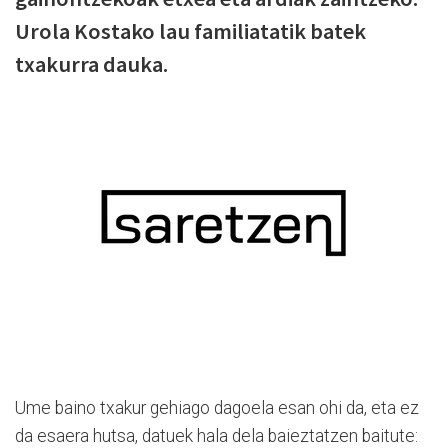
Urola Kostako lau familiatatik batek
txakurra dauka.
Ume baino txakur gehiago dagoela esan ohi da, eta ez
da esaera hutsa, datuek hala dela baieztatzen baitute: