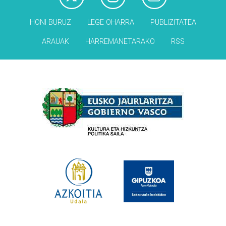
HONI BURUZ
LEGE OHARRA
PUBLIZITATEA
ARAUAK
HARREMANETARAKO
RSS
Babesleak