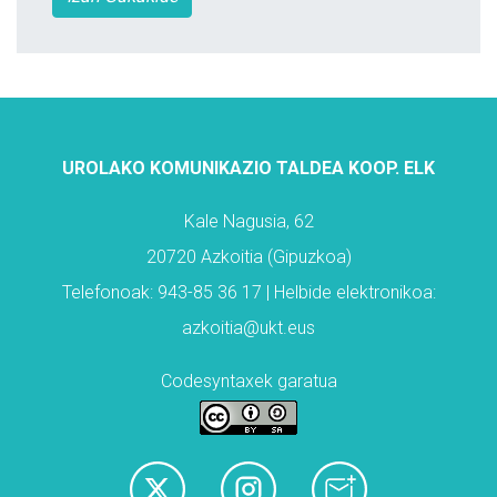
UROLAKO KOMUNIKAZIO TALDEA KOOP. ELK
Kale Nagusia, 62
20720 Azkoitia (Gipuzkoa)
Telefonoak: 943-85 36 17 | Helbide elektronikoa:
azkoitia@ukt.eus
Codesyntaxek garatua