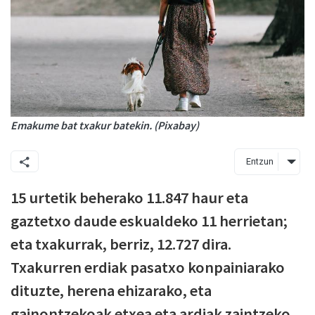
Emakume bat txakur batekin. (Pixabay)
Entzun
15 urtetik beherako 11.847 haur eta
gaztetxo daude eskualdeko 11 herrietan;
eta txakurrak, berriz, 12.727 dira.
Txakurren erdiak pasatxo konpainiarako
dituzte, herena ehizarako, eta
gainontzekoak etxea eta ardiak zaintzeko.