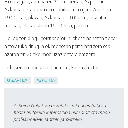
Horrez gain, azaroaren 25ean bertan, Azpeitian,
Azkoitian eta Zestoan mobilizatuko gara: Azpeitian
19:00etan, plazan; Azkoitian 19:00etan, eliz atari
aurrean; eta Zestoan 19:00etan, plazan.
Dei egiten diogu herritar orori hilabete honetan zehar
antolatuko ditugun ekimenetan parte hartzera eta
azaroaren 25eko mobilizazioetara batzera.
Indarkeria matxistaren aurrean, kaleak hartu!
GIZARTEA
AZKOITIA
Azkoitia Gukak zu bezalako irakurleen babesa
behar du tokiko informazioa euskaraz eta modu
profesionalean lantzen jarraitzeko.