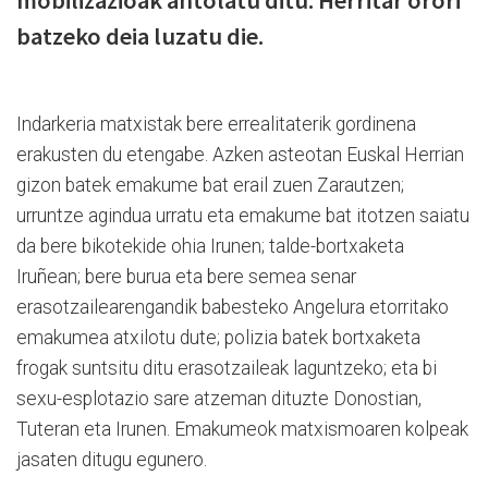
mobilizazioak antolatu ditu. Herritar orori
batzeko deia luzatu die.
Indarkeria matxistak bere errealitaterik gordinena
erakusten du etengabe. Azken asteotan Euskal Herrian
gizon batek emakume bat erail zuen Zarautzen;
urruntze agindua urratu eta emakume bat itotzen saiatu
da bere bikotekide ohia Irunen; talde-bortxaketa
Iruñean; bere burua eta bere semea senar
erasotzailearengandik babesteko Angelura etorritako
emakumea atxilotu dute; polizia batek bortxaketa
frogak suntsitu ditu erasotzaileak laguntzeko; eta bi
sexu-esplotazio sare atzeman dituzte Donostian,
Tuteran eta Irunen. Emakumeok matxismoaren kolpeak
jasaten ditugu egunero.