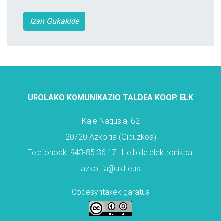
Izan Gukakide
UROLAKO KOMUNIKAZIO TALDEA KOOP. ELK
Kale Nagusia, 62
20720 Azkoitia (Gipuzkoa)
Telefonoak: 943-85 36 17 | Helbide elektronikoa:
azkoitia@ukt.eus
Codesyntaxek garatua