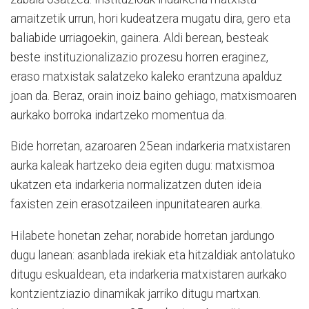
amaitzetik urrun, hori kudeatzera mugatu dira, gero eta
baliabide urriagoekin, gainera. Aldi berean, besteak
beste instituzionalizazio prozesu horren eraginez,
eraso matxistak salatzeko kaleko erantzuna apalduz
joan da. Beraz, orain inoiz baino gehiago, matxismoaren
aurkako borroka indartzeko momentua da.
Bide horretan, azaroaren 25ean indarkeria matxistaren
aurka kaleak hartzeko deia egiten dugu: matxismoa
ukatzen eta indarkeria normalizatzen duten ideia
faxisten zein erasotzaileen inpunitatearen aurka.
Hilabete honetan zehar, norabide horretan jardungo
dugu lanean: asanblada irekiak eta hitzaldiak antolatuko
ditugu eskualdean, eta indarkeria matxistaren aurkako
kontzientziazio dinamikak jarriko ditugu martxan.