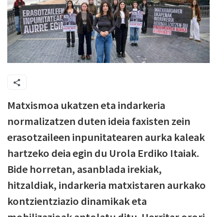
Matxismoa ukatzen eta indarkeria
normalizatzen duten ideia faxisten zein
erasotzaileen inpunitatearen aurka kaleak
hartzeko deia egin du Urola Erdiko Itaiak.
Bide horretan, asanblada irekiak,
hitzaldiak, indarkeria matxistaren aurkako
kontzientziazio dinamikak eta