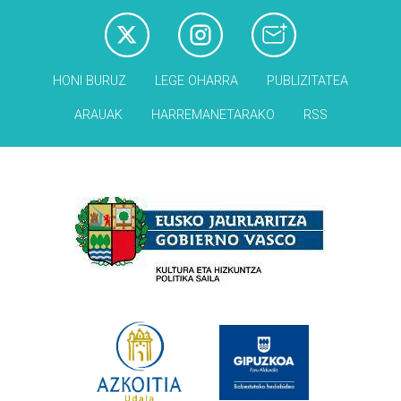
HONI BURUZ
LEGE OHARRA
PUBLIZITATEA
ARAUAK
HARREMANETARAKO
RSS
Babesleak