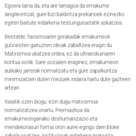
Egoera larria da, eta are larriagoa da emakume
langileontzat, gure bizi baldintza prekarioek ezinezko
egiten baitute indarkeria testuinguruetatik askatzea.
Bestalde, faxismoaren gorakadak emakumeok
gutxiesten gaituzten ideiak zabaltzea eragin du.
Matxismoa ukatzea ordea, ez da ultraeskuinaren
kontua soilik. Sare sozialen eraginez, emakumeon
aurkako jarrerak normalizatu eta gure zapalkuntza
minimizatzen duten mezuek indarra hartu dute gazteen
artean.
Itaiatik ozen diogu: ezin dugu matxismoa
normalizatzea onartu. Premiazkoa da
emakumeonganako deshumanizazio eta
mendekotasun forma orori aurre egingo dien bloke
zabala osatzea. Instituzioak indarkeria matxista