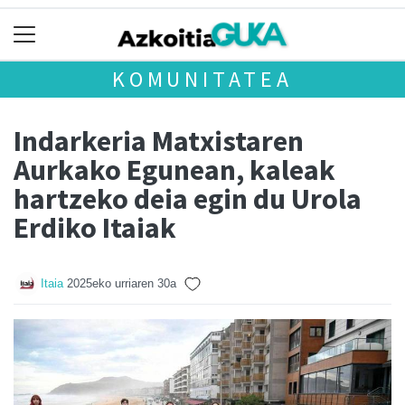
KOMUNITATEA
Indarkeria Matxistaren
Aurkako Egunean, kaleak
hartzeko deia egin du Urola
Erdiko Itaiak
Itaia
2025eko urriaren 30a