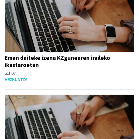
Eman daiteke izena KZgunearen iraileko
ikastaroetan
uzt 07
HEZKUNTZA