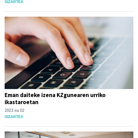
GIZARTEA
Eman daiteke izena KZgunearen urriko
ikastaroetan
2023 ira 02
GIZARTEA