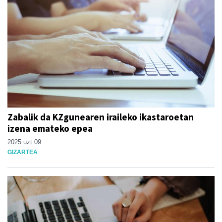
Zabalik da KZgunearen iraileko ikastaroetan
izena emateko epea
2025 uzt 09
GIZARTEA