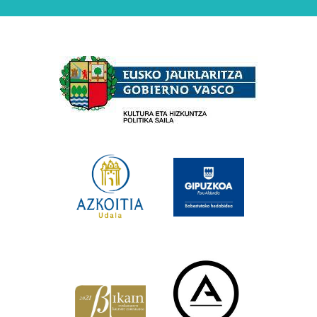
Babesleak
×