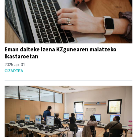
Eman daiteke izena KZgunearen maiatzeko
ikastaroetan
2025 api 01
GIZARTEA