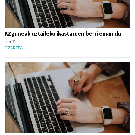
KZguneak uztaileko ikastaroen berri eman du
eka 11
GIZARTEA