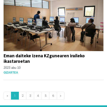
Eman daiteke izena KZgunearen iraileko
ikastaroetan
2023 abu 10
GIZARTEA
«
1
2
3
4
5
6
»