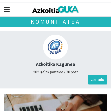
KOMUNITATEA
Azkoitiko KZgunea
2021(e)tik partaide / 70 post
Jarraitu