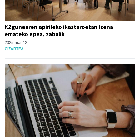
KZgunearen apirileko ikastaroetan izena
emateko epea, zabalik
2025 mar 12
GIZARTEA