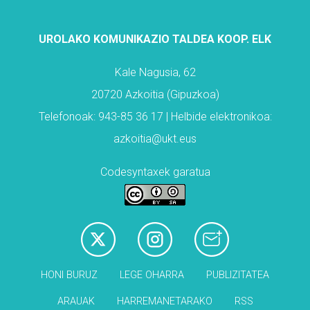
UROLAKO KOMUNIKAZIO TALDEA KOOP. ELK
Kale Nagusia, 62
20720 Azkoitia (Gipuzkoa)
Telefonoak: 943-85 36 17 | Helbide elektronikoa:
azkoitia@ukt.eus
Codesyntaxek garatua
HONI BURUZ
LEGE OHARRA
PUBLIZITATEA
ARAUAK
HARREMANETARAKO
RSS