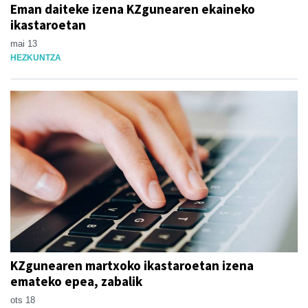
Eman daiteke izena KZgunearen ekaineko
ikastaroetan
mai 13
HEZKUNTZA
KZgunearen martxoko ikastaroetan izena
emateko epea, zabalik
ots 18