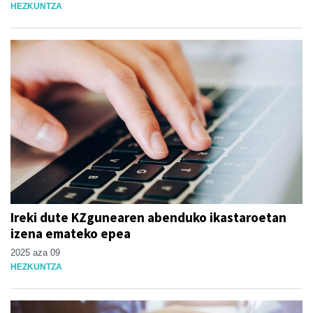
HEZKUNTZA
Ireki dute KZgunearen abenduko ikastaroetan
izena emateko epea
2025 aza 09
HEZKUNTZA