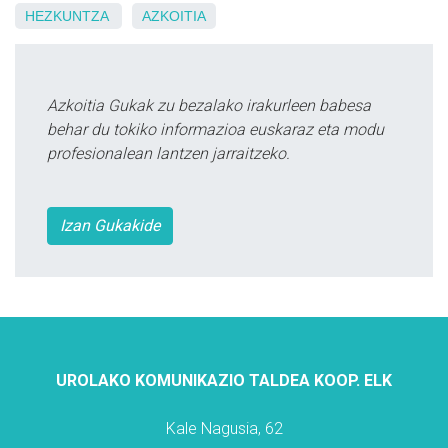
HEZKUNTZA
AZKOITIA
Azkoitia Gukak zu bezalako irakurleen babesa
behar du tokiko informazioa euskaraz eta modu
profesionalean lantzen jarraitzeko.
Izan Gukakide
UROLAKO KOMUNIKAZIO TALDEA KOOP. ELK
Kale Nagusia, 62