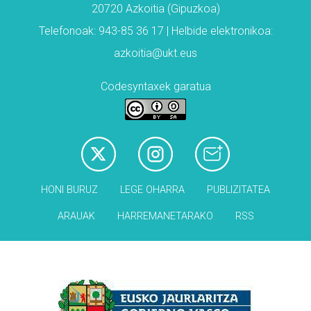
20720 Azkoitia (Gipuzkoa)
Telefonoak: 943-85 36 17 | Helbide elektronikoa:
azkoitia@ukt.eus
Codesyntaxek garatua
HONI BURUZ
LEGE OHARRA
PUBLIZITATEA
ARAUAK
HARREMANETARAKO
RSS
Babesleak