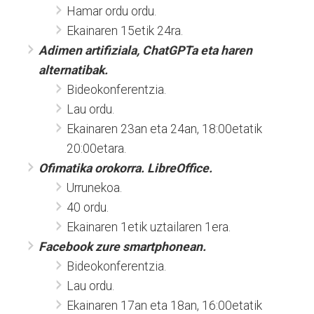
Hamar ordu ordu.
Ekainaren 15etik 24ra.
Adimen artifiziala, ChatGPTa eta haren
alternatibak.
Bideokonferentzia.
Lau ordu.
Ekainaren 23an eta 24an, 18:00etatik
20:00etara.
Ofimatika orokorra. LibreOffice.
Urrunekoa.
40 ordu.
Ekainaren 1etik uztailaren 1era.
Facebook zure smartphonean.
Bideokonferentzia.
Lau ordu.
Ekainaren 17an eta 18an, 16:00etatik