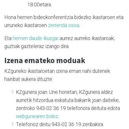
18:00etara.
Hona hemen bideokonferentzia bidezko ikastaroen eta
urruneko ikastaroen
zerrenda osoa
.
Eta
hemen daude ikusgai
aurrez aurreko ikastaroak;
guztiak gazteleraz izango dira.
Izena emateko moduak
KZguneko ikastaroetan izena eman nahi dutenek
hainbat aukera dituzte:
KZgunera joan. Une honetan, KZgunera aldez
aurretik hitzordua eskatuta bakarrik joan daiteke,
zentroko 943-02 36 19 telefonora deituta edota
webgunearen bidez
.
Telefonoz deitu 943-02 36 19 zenbakira.