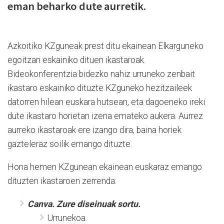
eman beharko dute aurretik.
Azkoitiko KZguneak prest ditu ekainean Elkarguneko
egoitzan eskainiko dituen ikastaroak.
Bideokonferentzia bidezko nahiz urruneko zenbait
ikastaro eskainiko dituzte KZguneko hezitzaileek
datorren hilean euskara hutsean, eta dagoeneko ireki
dute ikastaro horietan izena emateko aukera. Aurrez
aurreko ikastaroak ere izango dira, baina horiek
gazteleraz soilik emango dituzte.
Hona hemen KZgunean ekainean euskaraz emango
dituzten ikastaroen zerrenda:
Canva. Zure diseinuak sortu.
Urrunekoa.