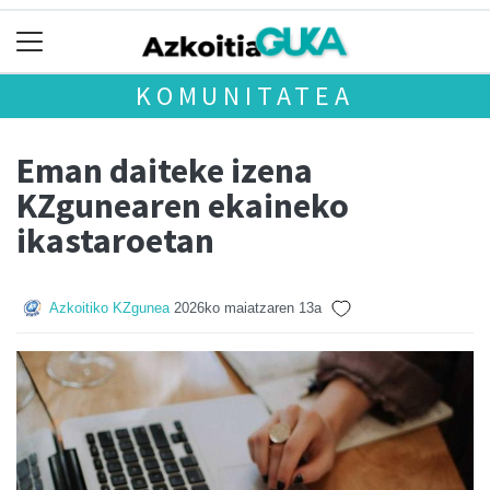
KOMUNITATEA
Eman daiteke izena
KZgunearen ekaineko
ikastaroetan
Azkoitiko KZgunea
2026ko maiatzaren 13a