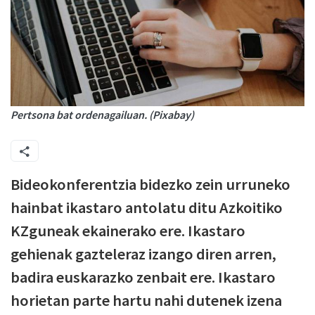
Pertsona bat ordenagailuan. (Pixabay)
Bideokonferentzia bidezko zein urruneko
hainbat ikastaro antolatu ditu Azkoitiko
KZguneak ekainerako ere. Ikastaro
gehienak gazteleraz izango diren arren,
badira euskarazko zenbait ere. Ikastaro
horietan parte hartu nahi dutenek izena