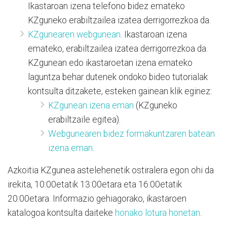
Ikastaroan izena telefono bidez emateko
KZguneko erabiltzailea izatea derrigorrezkoa da.
KZgunearen webgunean
. Ikastaroan izena
emateko, erabiltzailea izatea derrigorrezkoa da.
KZgunean edo ikastaroetan izena emateko
laguntza behar dutenek ondoko bideo tutorialak
kontsulta ditzakete, esteken gainean klik eginez:
KZgunean izena eman
(KZguneko
erabiltzaile egitea).
Webgunearen bidez formakuntzaren batean
izena eman
.
Azkoitia KZgunea astelehenetik ostiralera egon ohi da
irekita, 10:00etatik 13:00etara eta 16:00etatik
20:00etara. Informazio gehiagorako, ikastaroen
katalogoa kontsulta daiteke
honako lotura honetan
.