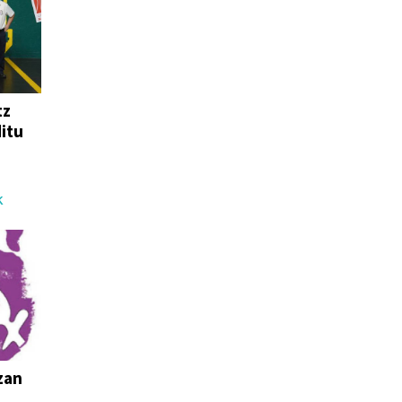
tz
ditu
K
zan