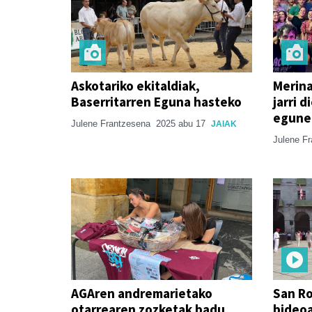
Askotariko ekitaldiak,
Merina
Baserritarren Eguna hasteko
jarri 
egune
Julene Frantzesena
2025 abu 17
JAIAK
Julene F
AGAren andremarietako
San R
otarrearen zozketak badu
bideo