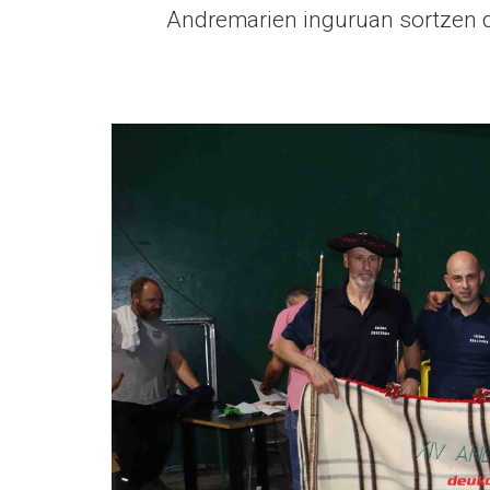
Andremarien inguruan sortzen di