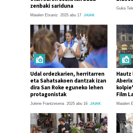
zenbaki sariduna
Guka Tel
Maialen Etxaniz
2025 abu 17
JAIAK
Udal ordezkarien, herritarren
Hautz 
eta Sahatsakoen dantzak izan
Aberix
dira San Roke eguneko lehen
kolpie'
protagonistak
Film L
Julene Frantzesena
2025 abu 16
Maialen 
JAIAK