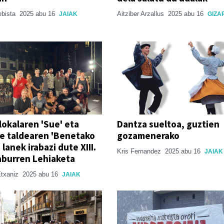
ebista
2025 abu 16
Aitziber Arzallus
2025 abu 16
JAIAK
GIZA
lokalaren 'Sue' eta
Dantza sueltoa, guztien
e taldearen 'Benetako
gozamenerako
 lanek irabazi dute XIII.
Kris Fernandez
2025 abu 16
JAIAK
aburren Lehiaketa
Etxaniz
2025 abu 16
JAIAK