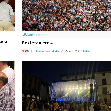
Komunitatea
kera
Festetan ere...
Kontseilu Sozialista
2025 abu 20
JAIAK