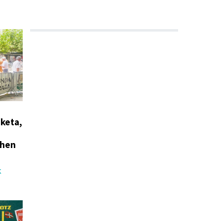
aketa,
ehen
K