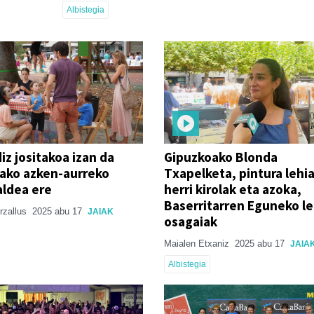
Albistegia
diz jositakoa izan da
Gipuzkoako Blonda
ako azken-aurreko
Txapelketa, pintura lehi
aldea ere
herri kirolak eta azoka,
Baserritarren Eguneko l
Arzallus
2025 abu 17
JAIAK
osagaiak
Maialen Etxaniz
2025 abu 17
JAIA
Albistegia