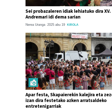
Sei probazaleren idiak lehiatuko dira XV.
Andremari idi dema sarian
Nerea Uranga
2025 abu 19
KIROLA
Apar festa, Skapaierekin kalejira eta ze
izan dira festetako azken arratsaldeko
entretenigarriak