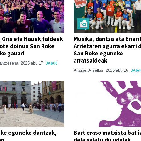
 Gris eta Hauek taldeek
Musika, dantza eta Eneri
diote doinua San Roke
Arrietaren agurra ekarri 
ko gauari
San Roke eguneko
arratsaldeak
rantzesena
2025 abu 17
JAIAK
Aitziber Arzallus
2025 abu 16
JAIA
oke eguneko dantzak,
Bart eraso matxista bat i
an
dela salatu du udalak