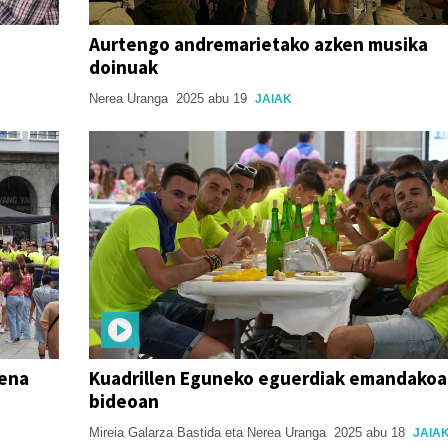
Aurtengo andremarietako azken musika
doinuak
Nerea Uranga
2025 abu 19
JAIAK
zena
Kuadrillen Eguneko eguerdiak emandakoa
bideoan
Mireia Galarza Bastida eta Nerea Uranga
2025 abu 18
JAIA