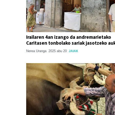
Irailaren 4an izango da andremarietako
Caritasen tonbolako sariak jasotzeko au
Nerea Uranga
2025 abu 20
JAIAK