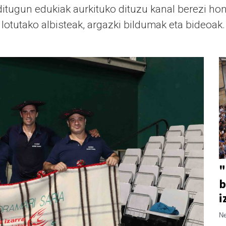
tugun edukiak aurkituko dituzu kanal berezi hon
lotutako albisteak, argazki bildumak eta bideoak.
"
b
i
Ne