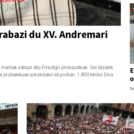
rabazi du XV. Andremari
mantak irabazi ditu Errezilgo probazaleak. Sei idizalek
E
 probalekuan jokatutako idi proban. 1.800 kiloko Diva
o
Ne