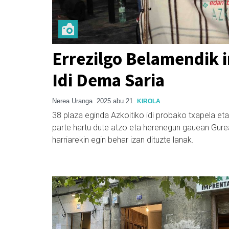
Errezilgo Belamendik i
Idi Dema Saria
Nerea Uranga
2025 abu 21
KIROLA
38 plaza eginda Azkoitiko idi probako txapela eta 
parte hartu dute atzo eta herenegun gauean Gurea
harriarekin egin behar izan dituzte lanak.