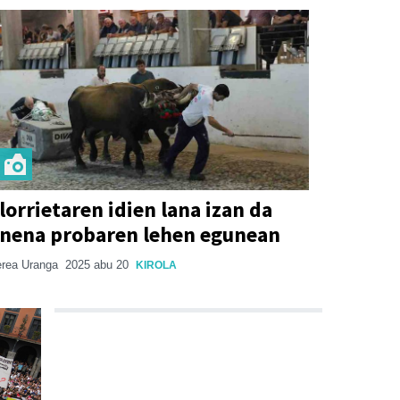
lorrietaren idien lana izan da
nena probaren lehen egunean
rea Uranga
2025 abu 20
KIROLA