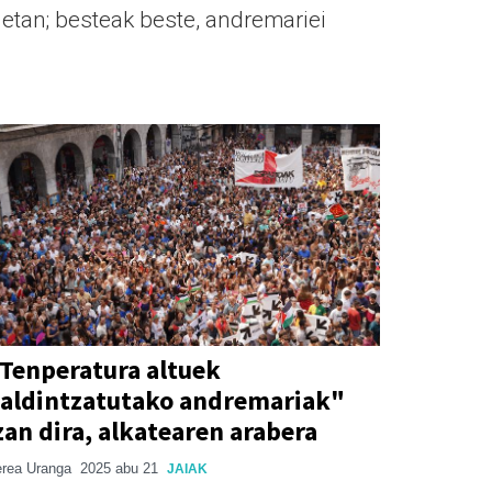
etan; besteak beste, andremariei
Tenperatura altuek
aldintzatutako andremariak"
zan dira, alkatearen arabera
rea Uranga
2025 abu 21
JAIAK