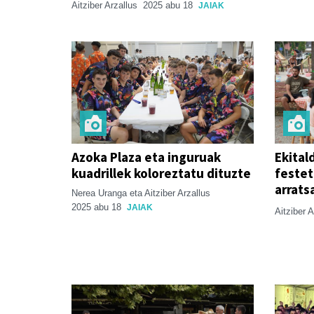
Aitziber Arzallus
2025 abu 18
JAIAK
Azoka Plaza eta inguruak
Ekital
kuadrillek koloreztatu dituzte
festet
arrats
Nerea Uranga eta Aitziber Arzallus
2025 abu 18
JAIAK
Aitziber 