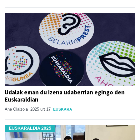
Udalak eman du izena udaberrian egingo den
Euskaraldian
Ane Olaizola
2025 urt 17
EUSKARA
EUSKARALDIA 2025