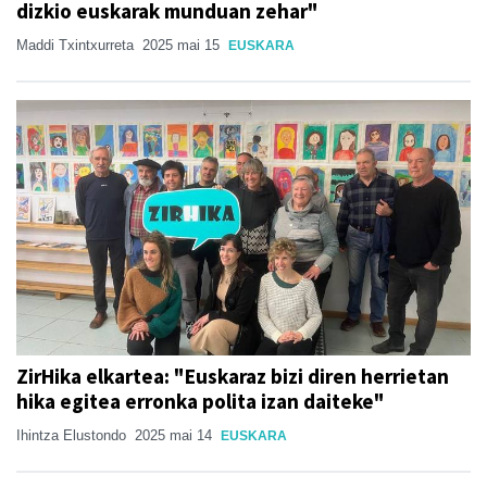
dizkio euskarak munduan zehar"
Maddi Txintxurreta
2025 mai 15
EUSKARA
ZirHika elkartea: "Euskaraz bizi diren herrietan
hika egitea erronka polita izan daiteke"
Ihintza Elustondo
2025 mai 14
EUSKARA