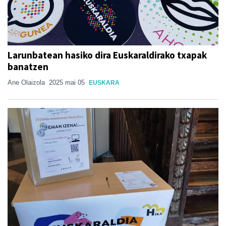
Larunbatean hasiko dira Euskaraldirako txapak
banatzen
Ane Olaizola
2025 mai 05
EUSKARA