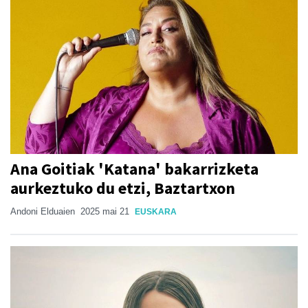
Ana Goitiak 'Katana' bakarrizketa
aurkeztuko du etzi, Baztartxon
Andoni Elduaien
2025 mai 21
EUSKARA