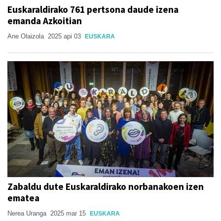
Euskaraldirako 761 pertsona daude izena
emanda Azkoitian
Ane Olaizola
2025 api 03
EUSKARA
Zabaldu dute Euskaraldirako norbanakoen izen
ematea
Nerea Uranga
2025 mar 15
EUSKARA