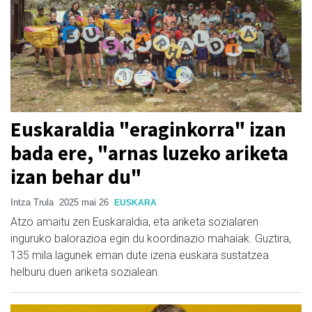
Euskaraldia "eraginkorra" izan
bada ere, "arnas luzeko ariketa
izan behar du"
Intza Trula
2025 mai 26
EUSKARA
Atzo amaitu zen Euskaraldia, eta ariketa sozialaren
inguruko balorazioa egin du koordinazio mahaiak. Guztira,
135 mila lagunek eman dute izena euskara sustatzea
helburu duen ariketa sozialean.