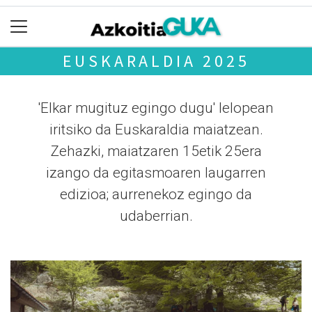
EUSKARALDIA 2025
'Elkar mugituz egingo dugu' lelopean
iritsiko da Euskaraldia maiatzean.
Zehazki, maiatzaren 15etik 25era
izango da egitasmoaren laugarren
edizioa; aurrenekoz egingo da
udaberrian.