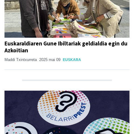
Euskaraldiaren Gune Ibiltariak geldialdia egin du
Azkoitian
Maddi Txintxurreta
2025 mai 09
EUSKARA