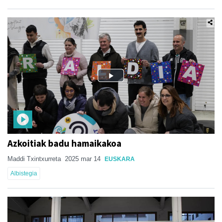
Azkoitiak badu hamaikakoa
Maddi Txintxurreta
2025 mar 14
EUSKARA
Albistegia