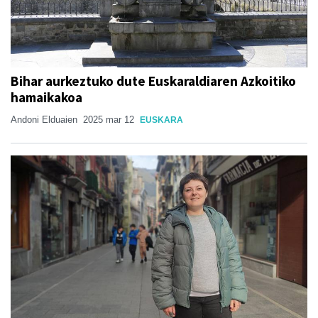
Bihar aurkeztuko dute Euskaraldiaren Azkoitiko
hamaikakoa
Andoni Elduaien
2025 mar 12
EUSKARA