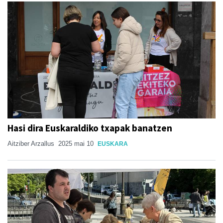
Hasi dira Euskaraldiko txapak banatzen
Aitziber Arzallus
2025 mai 10
EUSKARA