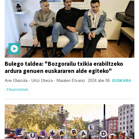
Bulego taldea: "Bozgorailu txikia erabiltzeko
ardura genuen euskararen alde egiteko"
Ane Olaizola - Urtzi Oteiza - Maialen Etxaniz
2024 abe 06
EUSKARA
Elkarrizketak