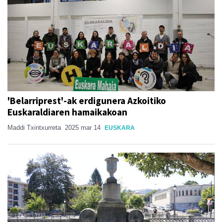
'Belarriprest'-ak erdigunera Azkoitiko
Euskaraldiaren hamaikakoan
Maddi Txintxurreta
2025 mar 14
EUSKARA