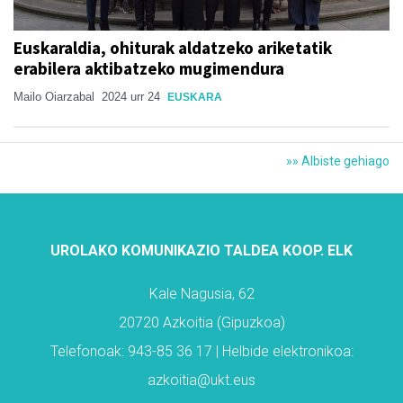
Euskaraldia, ohiturak aldatzeko ariketatik
erabilera aktibatzeko mugimendura
Mailo Oiarzabal
2024 urr 24
EUSKARA
»» Albiste gehiago
UROLAKO KOMUNIKAZIO TALDEA KOOP. ELK
Kale Nagusia, 62
20720 Azkoitia (Gipuzkoa)
Telefonoak: 943-85 36 17 | Helbide elektronikoa:
azkoitia@ukt.eus