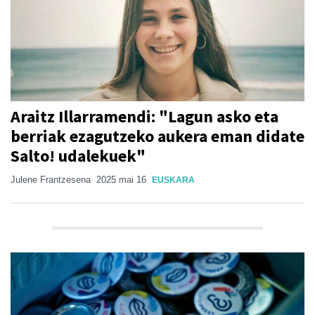
Araitz Illarramendi: "Lagun asko eta
berriak ezagutzeko aukera eman didate
Salto! udalekuek"
Julene Frantzesena
2025 mai 16
EUSKARA