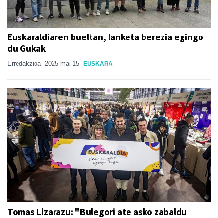
Euskaraldiaren bueltan, lanketa berezia egingo
du Gukak
Erredakzioa
2025 mai 15
EUSKARA
Tomas Lizarazu: "Bulegori ate asko zabaldu