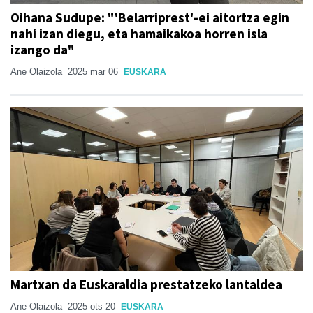
Oihana Sudupe: "'Belarriprest'-ei aitortza egin
nahi izan diegu, eta hamaikakoa horren isla
izango da"
Ane Olaizola
2025 mar 06
EUSKARA
Martxan da Euskaraldia prestatzeko lantaldea
Ane Olaizola
2025 ots 20
EUSKARA