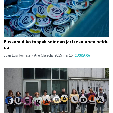
Euskaraldiko txapak soinean jartzeko unea heldu
da
Juan Luis Romatet - Ane Olaizola
2025 mai 15
EUSKARA