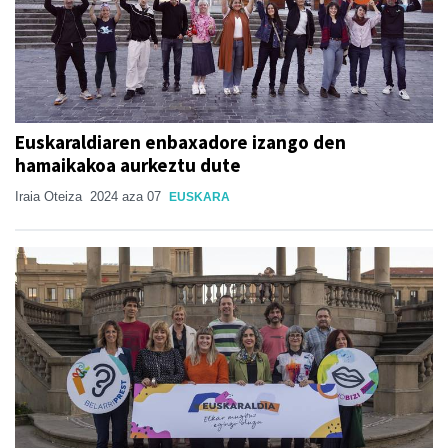
Euskaraldiaren enbaxadore izango den
hamaikakoa aurkeztu dute
Iraia Oteiza
2024 aza 07
EUSKARA