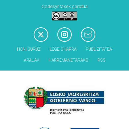
Codesyntaxek garatua
HONI BURUZ
LEGE OHARRA
PUBLIZITATEA
ARAUAK
HARREMANETARAKO
RSS
Babesleak