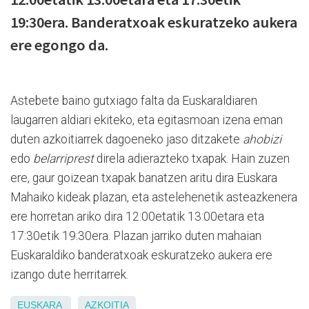
19:30era. Banderatxoak eskuratzeko aukera
ere egongo da.
Astebete baino gutxiago falta da Euskaraldiaren
laugarren aldiari ekiteko, eta egitasmoan izena eman
duten azkoitiarrek dagoeneko jaso ditzakete
ahobizi
edo
belarriprest
direla adierazteko txapak. Hain zuzen
ere, gaur goizean txapak banatzen aritu dira Euskara
Mahaiko kideak plazan, eta astelehenetik asteazkenera
ere horretan ariko dira 12:00etatik 13:00etara eta
17:30etik 19:30era. Plazan jarriko duten mahaian
Euskaraldiko banderatxoak eskuratzeko aukera ere
izango dute herritarrek.
EUSKARA
AZKOITIA