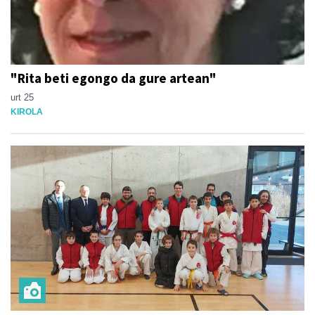
"Rita beti egongo da gure artean"
urt 25
KIROLA