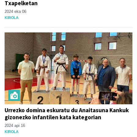
Txapelketan
2024 eka 06
KIROLA
Urrezko domina eskuratu du Anaitasuna Kankuk
gizonezko infantilen kata kategorian
2024 api 16
KIROLA