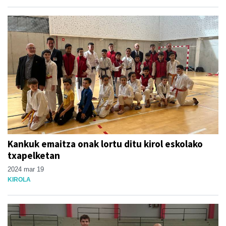
Kankuk emaitza onak lortu ditu kirol eskolako
txapelketan
2024 mar 19
KIROLA