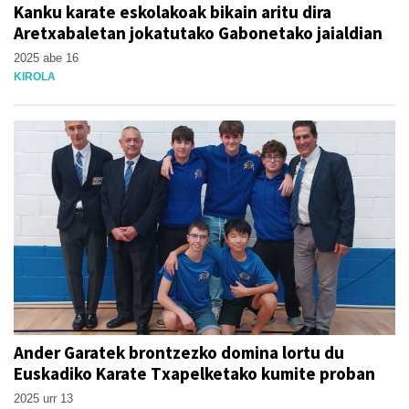
Kanku karate eskolakoak bikain aritu dira
Aretxabaletan jokatutako Gabonetako jaialdian
2025 abe 16
KIROLA
Ander Garatek brontzezko domina lortu du
Euskadiko Karate Txapelketako kumite proban
2025 urr 13