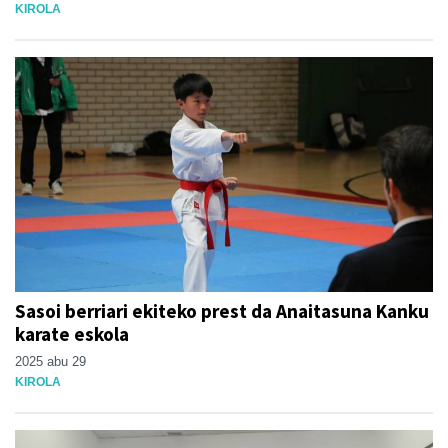
KIROLA
Sasoi berriari ekiteko prest da Anaitasuna Kanku
karate eskola
2025 abu 29
KIROLA