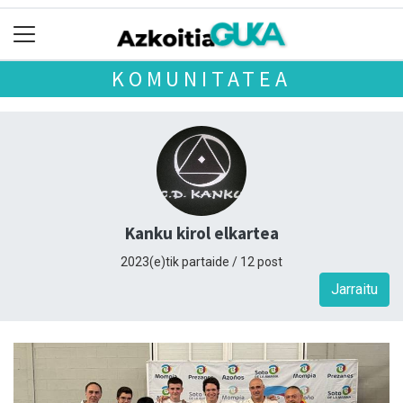
KOMUNITATEA
Kanku kirol elkartea
2023(e)tik partaide / 12 post
Jarraitu