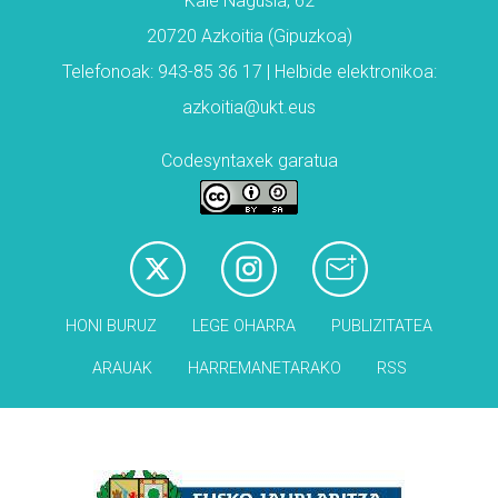
Kale Nagusia, 62
20720 Azkoitia (Gipuzkoa)
Telefonoak: 943-85 36 17 | Helbide elektronikoa:
azkoitia@ukt.eus
Codesyntaxek garatua
HONI BURUZ
LEGE OHARRA
PUBLIZITATEA
ARAUAK
HARREMANETARAKO
RSS
Babesleak