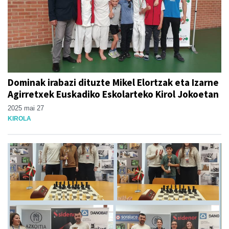
Dominak irabazi dituzte Mikel Elortzak eta Izarne
Agirretxek Euskadiko Eskolarteko Kirol Jokoetan
2025 mai 27
KIROLA