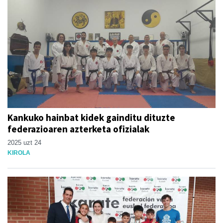
Kankuko hainbat kidek gainditu dituzte
federazioaren azterketa ofizialak
2025 uzt 24
KIROLA