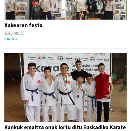
Xakearen festa
2025 ots 25
KIROLA
Kankuk emaitza onak lortu ditu Euskadiko Karate