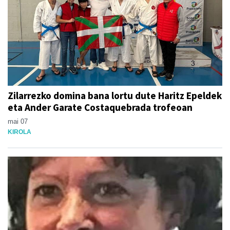
Zilarrezko domina bana lortu dute Haritz Epeldek
eta Ander Garate Costaquebrada trofeoan
mai 07
KIROLA