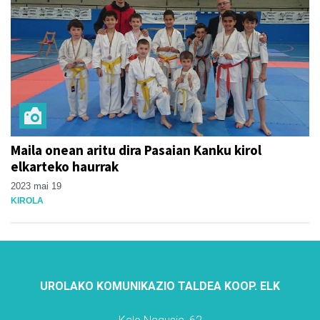
Maila onean aritu dira Pasaian Kanku kirol
elkarteko haurrak
2023 mai 19
KIROLA
UROLAKO KOMUNIKAZIO TALDEA KOOP. ELK