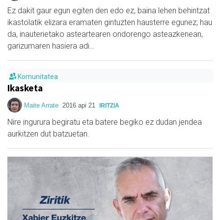
Ez dakit gaur egun egiten den edo ez, baina lehen behintzat
ikastolatik elizara eramaten gintuzten hausterre egunez; hau
da, inauterietako asteartearen ondorengo asteazkenean,
garizumaren hasiera adi…
Komunitatea
Ikasketa
Maite Arrate
2016 api 21
IRITZIA
Nire ingurura begiratu eta batere begiko ez dudan jendea
aurkitzen dut batzuetan.