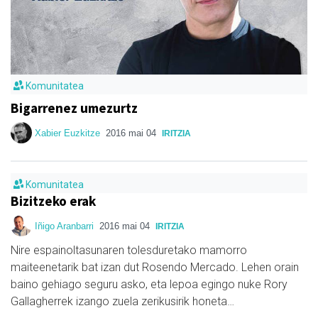
Komunitatea
Bigarrenez umezurtz
Xabier Euzkitze
2016 mai 04
IRITZIA
Komunitatea
Bizitzeko erak
Iñigo Aranbarri
2016 mai 04
IRITZIA
Nire espainoltasunaren tolesduretako mamorro
maiteenetarik bat izan dut Rosendo Mercado. Lehen orain
baino gehiago seguru asko, eta lepoa egingo nuke Rory
Gallagherrek izango zuela zerikusirik honeta…