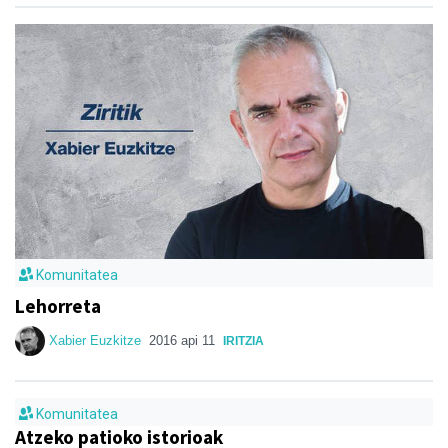
Komunitatea
Lehorreta
Xabier Euzkitze
2016 api 11
IRITZIA
Komunitatea
Atzeko patioko istorioak