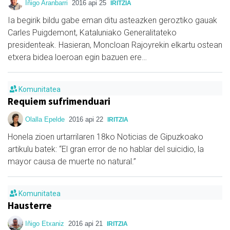
Iñigo Aranbarri
2016 api 25
IRITZIA
Ia begirik bildu gabe eman ditu asteazken geroztiko gauak
Carles Puigdemont, Kataluniako Generalitateko
presidenteak. Hasieran, Moncloan Rajoyrekin elkartu ostean
etxera bidea loeroan egin bazuen ere…
Komunitatea
Requiem sufrimenduari
Olalla Epelde
2016 api 22
IRITZIA
Honela zioen urtarrilaren 18ko Noticias de Gipuzkoako
artikulu batek: “El gran error de no hablar del suicidio, la
mayor causa de muerte no natural.”
Komunitatea
Hausterre
Iñigo Etxaniz
2016 api 21
IRITZIA