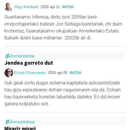
Iñigo Aranbarri
2016 api 11
IRITZIA
Guantanamo Infernua, deitu zion 2009an bere
erreportajeetako batean Jon Sistiaga kazetariak, ohi duen
krotxetaz, Guanatanamo okupatuan Ameriketako Estatu
Batuek duten base militarrari. 2002tik ari di…
Komunitatea
Jendea gorroto dut
Ekaitz Etxezarreta
2016 api 05
IRITZIA
Guk geuk sortu dugun sistema kapitalista autosuntsitzaile
hau giza espeziearen dohain nagusienaren isla da. Dohain
hau hausnarketa honetan laburbildu daiteke: Ez dut inoren
garuna kolpatuko sist…
Komunitatea
Mirariz mirari