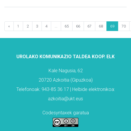
«
1
2
3
4
...
65
66
67
68
69
70
UROLAKO KOMUNIKAZIO TALDEA KOOP. ELK
Kale Nagusia, 62
20720 Azkoitia (Gipuzkoa)
Telefonoak: 943-85 36 17 | Helbide elektronikoa:
azkoitia@ukt.eus
Codesyntaxek garatua