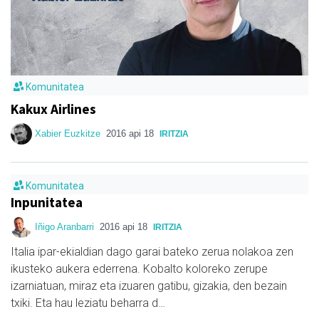
Komunitatea
Kakux Airlines
Xabier Euzkitze
2016 api 18
IRITZIA
Komunitatea
Inpunitatea
Iñigo Aranbarri
2016 api 18
IRITZIA
Italia ipar-ekialdian dago garai bateko zerua nolakoa zen
ikusteko aukera ederrena. Kobalto koloreko zerupe
izarniatuan, miraz eta izuaren gatibu, gizakia, den bezain
txiki. Eta hau leziatu beharra d…