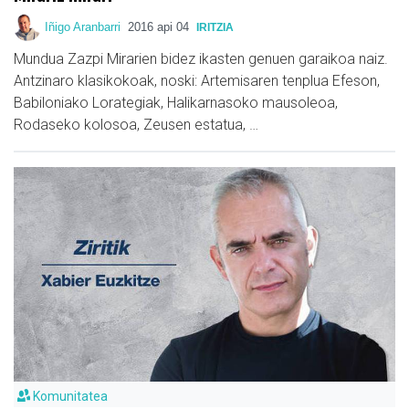
Iñigo Aranbarri
2016 api 04
IRITZIA
Mundua Zazpi Mirarien bidez ikasten genuen garaikoa naiz.
Antzinaro klasikokoak, noski: Artemisaren tenplua Efeson,
Babiloniako Lorategiak, Halikarnasoko mausoleoa,
Rodaseko kolosoa, Zeusen estatua, …
Komunitatea