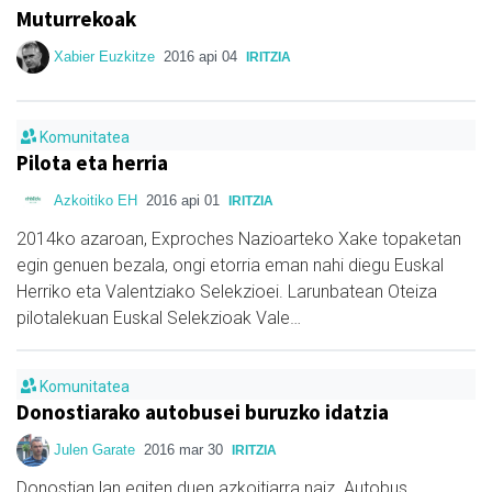
Muturrekoak
Xabier Euzkitze
2016 api 04
IRITZIA
Komunitatea
Pilota eta herria
Azkoitiko EH
2016 api 01
IRITZIA
2014ko azaroan, Exproches Nazioarteko Xake topaketan
egin genuen bezala, ongi etorria eman nahi diegu Euskal
Herriko eta Valentziako Selekzioei. Larunbatean Oteiza
pilotalekuan Euskal Selekzioak Vale…
Komunitatea
Donostiarako autobusei buruzko idatzia
Julen Garate
2016 mar 30
IRITZIA
Donostian lan egiten duen azkoitiarra naiz. Autobus