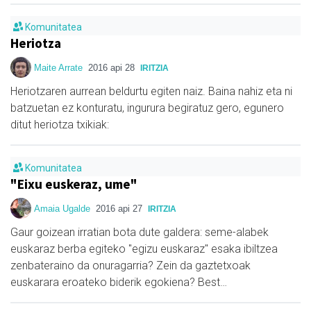
Komunitatea
Heriotza
Maite Arrate
2016 api 28
IRITZIA
Heriotzaren aurrean beldurtu egiten naiz. Baina nahiz eta ni
batzuetan ez konturatu, ingurura begiratuz gero, egunero
ditut heriotza txikiak:
Komunitatea
"Eixu euskeraz, ume"
Amaia Ugalde
2016 api 27
IRITZIA
Gaur goizean irratian bota dute galdera: seme-alabek
euskaraz berba egiteko "egizu euskaraz" esaka ibiltzea
zenbateraino da onuragarria? Zein da gaztetxoak
euskarara eroateko biderik egokiena? Best…