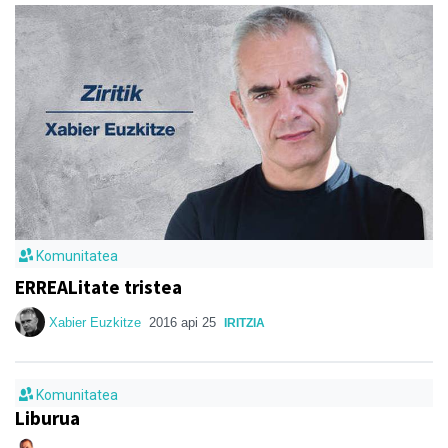
Komunitatea
ERREALitate tristea
Xabier Euzkitze
2016 api 25
IRITZIA
Komunitatea
Liburua