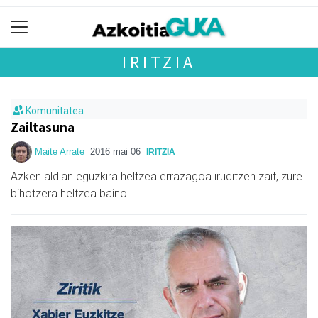
IRITZIA
Komunitatea
Zailtasuna
Maite Arrate
2016 mai 06
IRITZIA
Azken aldian eguzkira heltzea errazagoa iruditzen zait, zure
bihotzera heltzea baino.