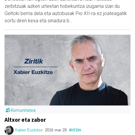
zerbitzuak azken urteetan hobekuntza izugarria izan du.
Geltoki berria dela eta autobusak Pio XII-ra ez joateagatik
sortu diren kexa eta sinadura b…
Komunitatea
Altxor eta zabor
Xabier Euzkitze
2016 mar 29
IRITZIA