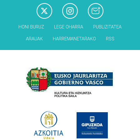
HONI BURUZ
LEGE OHARRA
PUBLIZITATEA
ARAUAK
HARREMANETARAKO
RSS
Babesleak