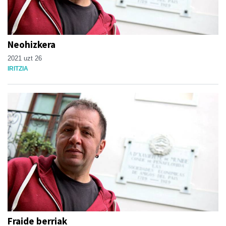
Neohizkera
2021 uzt 26
IRITZIA
Fraide berriak