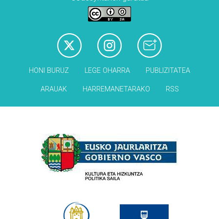
HONI BURUZ
LEGE OHARRA
PUBLIZITATEA
ARAUAK
HARREMANETARAKO
RSS
Babesleak