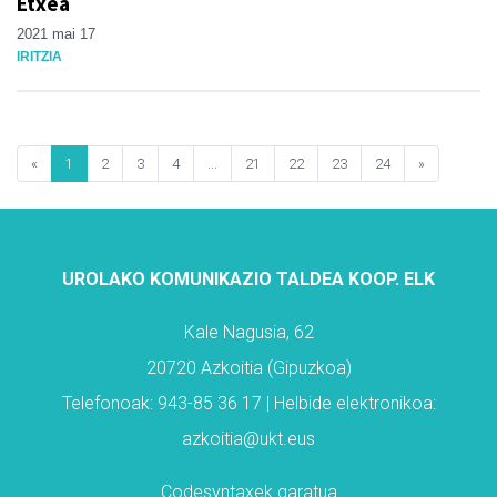
Etxea
2021 mai 17
IRITZIA
«
1
2
3
4
...
21
22
23
24
»
UROLAKO KOMUNIKAZIO TALDEA KOOP. ELK
Kale Nagusia, 62
20720 Azkoitia (Gipuzkoa)
Telefonoak: 943-85 36 17 | Helbide elektronikoa:
azkoitia@ukt.eus
Codesyntaxek garatua