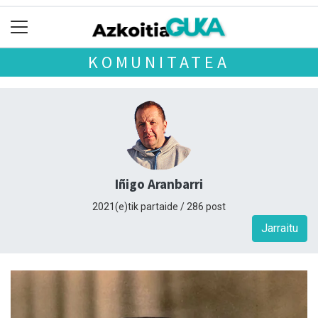
KOMUNITATEA
Iñigo Aranbarri
2021(e)tik partaide / 286 post
Jarraitu