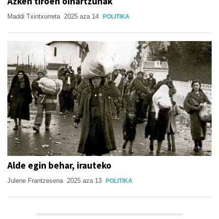
Azken tiroen oihartzunak
Maddi Txintxurreta
2025 aza 14
POLITIKA
Alde egin behar, irauteko
Julene Frantzesena
2025 aza 13
POLITIKA