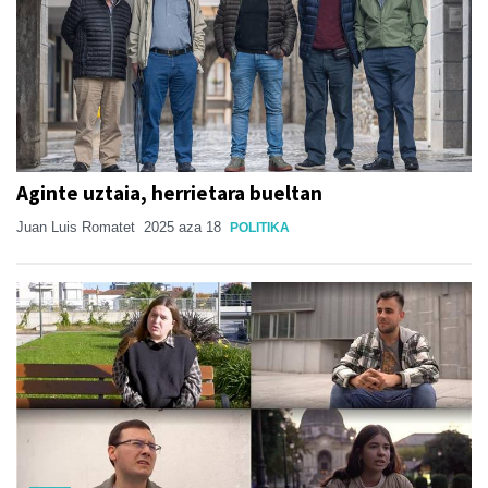
Aginte uztaia, herrietara bueltan
Juan Luis Romatet
2025 aza 18
POLITIKA