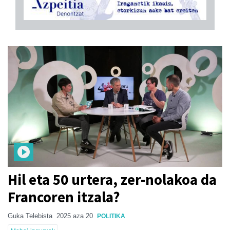
Hil eta 50 urtera, zer-nolakoa da
Francoren itzala?
Guka Telebista
2025 aza 20
POLITIKA