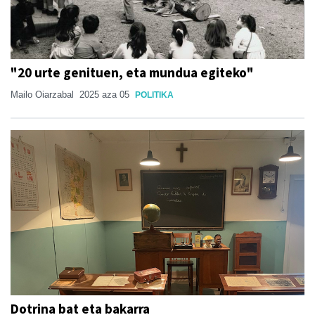
"20 urte genituen, eta mundua egiteko"
Mailo Oiarzabal
2025 aza 05
POLITIKA
Dotrina bat eta bakarra