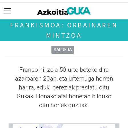
FRANKISMOA: ORBAINAREN
MINTZOA
SARRERA
Franco hil zela 50 urte beteko dira
azaroaren 20an, eta urtemuga horren
harira, eduki bereziak prestatu ditu
Gukak. Honako atal honetan bilduko
ditu horiek guztiak.