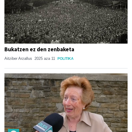
Bukatzen ez den zenbaketa
Aitziber Arzallus
2025 aza 11
POLITIKA