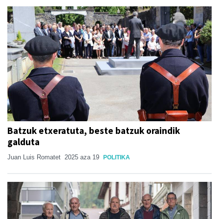
Batzuk etxeratuta, beste batzuk oraindik
galduta
Juan Luis Romatet
2025 aza 19
POLITIKA