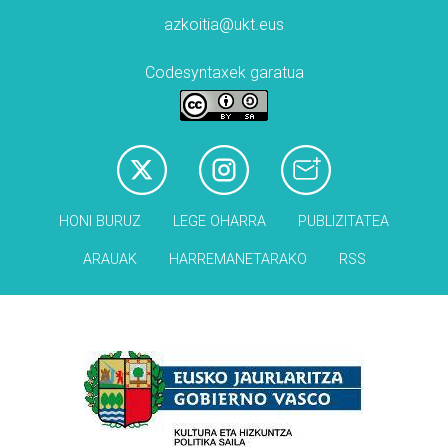
azkoitia@ukt.eus
Codesyntaxek garatua
HONI BURUZ
LEGE OHARRA
PUBLIZITATEA
ARAUAK
HARREMANETARAKO
RSS
Babesleak