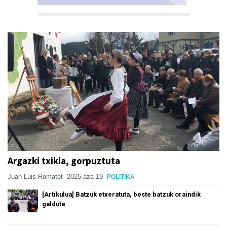
Argazki txikia, gorpuztuta
Juan Luis Romatet
2025 aza 19
POLITIKA
[Artikulua] Batzuk etxeratuta, beste batzuk oraindik
galduta