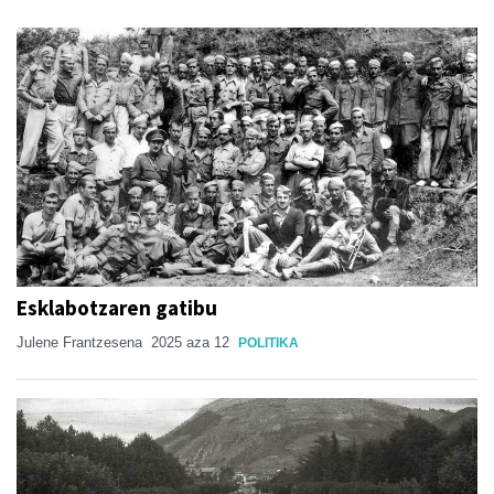
Esklabotzaren gatibu
Julene Frantzesena
2025 aza 12
POLITIKA