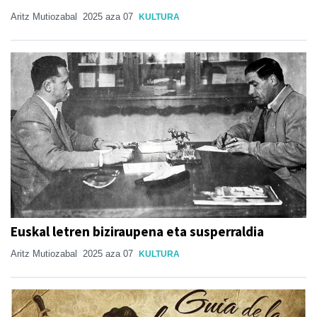
Aritz Mutiozabal
2025 aza 07
KULTURA
Euskal letren biziraupena eta susperraldia
Aritz Mutiozabal
2025 aza 07
KULTURA