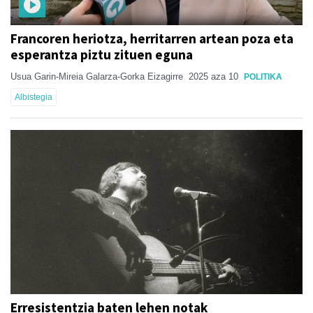
Francoren heriotza, herritarren artean poza eta
esperantza piztu zituen eguna
Usua Garin-Mireia Galarza-Gorka Eizagirre
2025 aza 10
POLITIKA
Albistegia
Erresistentzia baten lehen notak