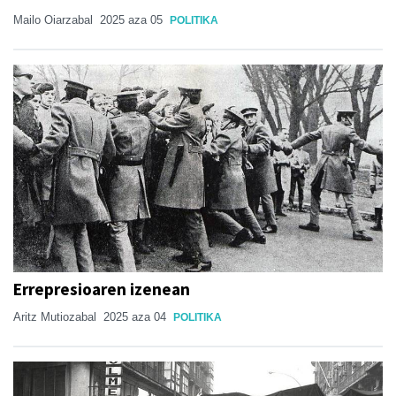
Mailo Oiarzabal
2025 aza 05
POLITIKA
Errepresioaren izenean
Aritz Mutiozabal
2025 aza 04
POLITIKA