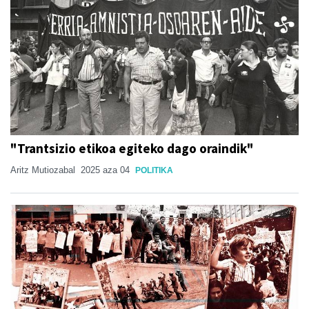
"Trantsizio etikoa egiteko dago oraindik"
Aritz Mutiozabal
2025 aza 04
POLITIKA