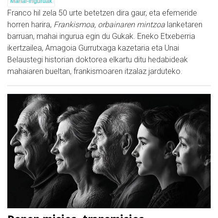
Mahai-inguruak
Franco hil zela 50 urte betetzen dira gaur, eta efemeride
horren harira,
Frankismoa, orbainaren mintzoa
lanketaren
barruan, mahai ingurua egin du Gukak. Eneko Etxeberria
ikertzailea, Amagoia Gurrutxaga kazetaria eta Unai
Belaustegi historian doktorea elkartu ditu hedabideak
mahaiaren bueltan, frankismoaren itzalaz jarduteko.