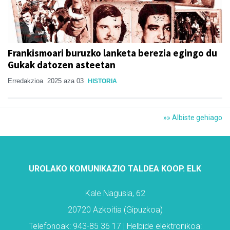
Frankismoari buruzko lanketa berezia egingo du
Gukak datozen asteetan
Erredakzioa
2025 aza 03
HISTORIA
»» Albiste gehiago
UROLAKO KOMUNIKAZIO TALDEA KOOP. ELK
Kale Nagusia, 62
20720 Azkoitia (Gipuzkoa)
Telefonoak: 943-85 36 17 | Helbide elektronikoa: