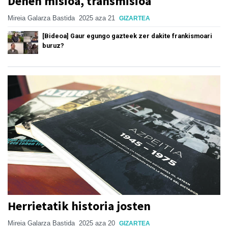
Denen misioa, transmisioa
Mireia Galarza Bastida
2025 aza 21
GIZARTEA
[Bideoa] Gaur egungo gazteek zer dakite frankismoari
buruz?
Herrietatik historia josten
Mireia Galarza Bastida
2025 aza 20
GIZARTEA