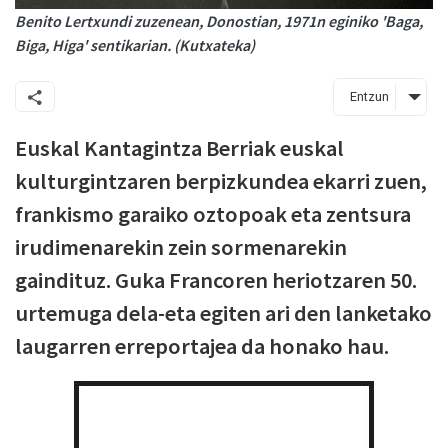
Benito Lertxundi zuzenean, Donostian, 1971n eginiko 'Baga,
Biga, Higa' sentikarian. (Kutxateka)
Entzun
Euskal Kantagintza Berriak euskal
kulturgintzaren berpizkundea ekarri zuen,
frankismo garaiko oztopoak eta zentsura
irudimenarekin zein sormenarekin
gaindituz. Guka Francoren heriotzaren 50.
urtemuga dela-eta egiten ari den lanketako
laugarren erreportajea da honako hau.