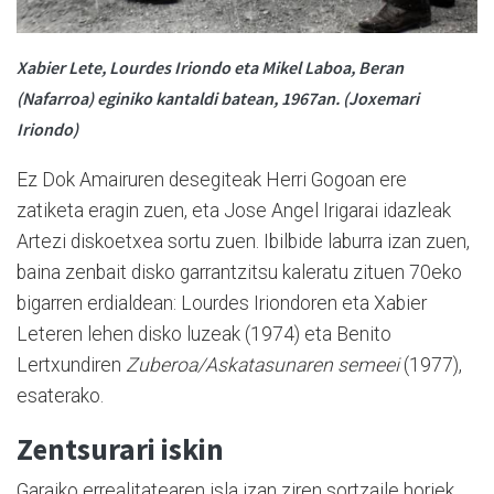
Xabier Lete, Lourdes Iriondo eta Mikel Laboa, Beran
(Nafarroa) eginiko kantaldi batean, 1967an. (Joxemari
Iriondo)
Ez Dok Amairuren desegiteak Herri Gogoan ere
zatiketa eragin zuen, eta Jose Angel Irigarai idazleak
Artezi diskoetxea sortu zuen. Ibilbide laburra izan zuen,
baina zenbait disko garrantzitsu kaleratu zituen 70eko
bigarren erdialdean: Lourdes Iriondoren eta Xabier
Leteren lehen disko luzeak (1974) eta Benito
Lertxundiren
Zuberoa/Askatasunaren semeei
(1977),
esaterako.
Zentsurari iskin
Garaiko errealitatearen isla izan ziren sortzaile horiek,