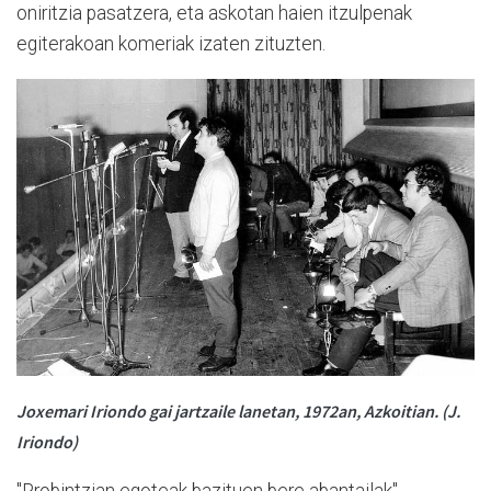
oniritzia pasatzera, eta askotan haien itzulpenak
egiterakoan komeriak izaten zituzten.
Joxemari Iriondo gai jartzaile lanetan, 1972an, Azkoitian. (J.
Iriondo)