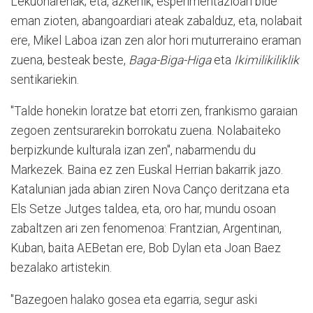
Lekuonarenak; eta, azkenik, esperimentazioari bide
eman zioten, abangoardiari ateak zabalduz, eta, nolabait
ere, Mikel Laboa izan zen alor hori muturreraino eraman
zuena, besteak beste,
Baga-Biga-Higa
eta
Ikimilikiliklik
sentikariekin.
"Talde honekin loratze bat etorri zen, frankismo garaian
zegoen zentsurarekin borrokatu zuena. Nolabaiteko
berpizkunde kulturala izan zen", nabarmendu du
Markezek. Baina ez zen Euskal Herrian bakarrik jazo.
Katalunian jada abian ziren Nova Canço deritzana eta
Els Setze Jutges taldea, eta, oro har, mundu osoan
zabaltzen ari zen fenomenoa: Frantzian, Argentinan,
Kuban, baita AEBetan ere, Bob Dylan eta Joan Baez
bezalako artistekin.
"Bazegoen halako gosea eta egarria, segur aski