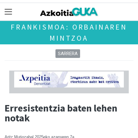
FRANKISMOA: ORBAINAREN
MINTZOA
SARRERA
Erresistentzia baten lehen
notak
Aritz Mutiozabal
2025eko azaroaren 7a