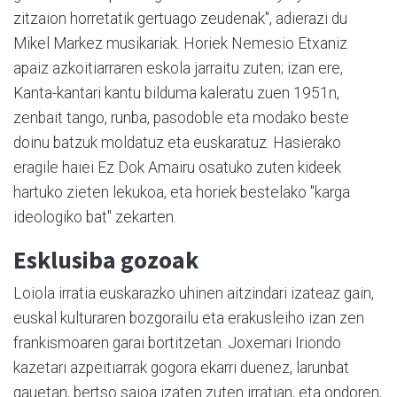
zitzaion horretatik gertuago zeudenak", adierazi du
Mikel Markez musikariak. Horiek Nemesio Etxaniz
apaiz azkoitiarraren eskola jarraitu zuten; izan ere,
Kanta-kantari kantu bilduma kaleratu zuen 1951n,
zenbait tango, runba, pasodoble eta modako beste
doinu batzuk moldatuz eta euskaratuz. Hasierako
eragile haiei Ez Dok Amairu osatuko zuten kideek
hartuko zieten lekukoa, eta horiek bestelako "karga
ideologiko bat" zekarten.
Esklusiba gozoak
Loiola irratia euskarazko uhinen aitzindari izateaz gain,
euskal kulturaren bozgorailu eta erakusleiho izan zen
frankismoaren garai bortitzetan. Joxemari Iriondo
kazetari azpeitiarrak gogora ekarri duenez, larunbat
gauetan, bertso saioa izaten zuten irratian, eta ondoren,