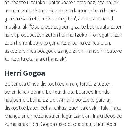
hainbeste urtetako iluntasunaren eraginez, eta hauek
asmatu zuten kanpotik zetozen korronte berri horiek
gurera ekarri eta euskaraz egiten", aditzera eman du
musikariak. "Oso prest zegoen gizarte bat topatu zuten,
haiek proposatzen zuten hori hartzeko. Horregatik izan
zuen horrenbesteko garrantzia, baina ez hasieran;
askoz ere masiboagoak izango ziren Franco hil osteko
kontzertu eta jaialdi handiak".
Herri Gogoa
Belter eta Cinsa diskoetxeekin argitaratu zituzten
beren lanak Benito Lertxundi eta Lourdes Iriondo
hasiberriek, baina Ez Dok Amairu sortzeko garaian
diskoetxe baten beharra ikusi zuen taldeak. Hala, Pako
Miangolarra mezenasaren laguntzarekin, Iñaki Beobide
zumaiarrak Herri Gogoa diskoetxea eratu zuen, Axen