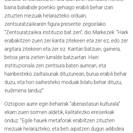
baina baliabide poetiko gehiago erabili behar izan
zituzten mezuak helarazteko orduan,
zentsuratzailearen figura presente zegoelako.
"Zentsuratzailea instituzio bat zen", dio Markezek: "Hark
erabakitzen zuen zer kanta zitekeen eta zer ez, edo zer
argitara zitekeen eta zer ez. Kantari batzuei, gainera,
betoa jarria zieten lurralde batzuetan. Hain
instituzionala zen zentsura baten aurrean, eta
hainbesteko zailtasunak dituzunean, burua erabili behar
duzu, eta hori saihesteko moduak bilatu behar dituzu,
irudimena landuz".
Oztopoei aurre egin beharrak "aberastasun kulturala"
ekarri zuen sormen aldetik, kalitatezko ereserkiak
onduz. "Egile hauek metaforak erabiltzen zituzten
mezuak helarazteko, eta beti aipatzen dugun adibidea