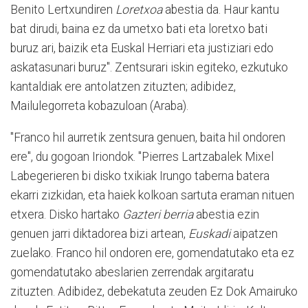
Benito Lertxundiren
Loretxoa
abestia da. Haur kantu
bat dirudi, baina ez da umetxo bati eta loretxo bati
buruz ari, baizik eta Euskal Herriari eta justiziari edo
askatasunari buruz". Zentsurari iskin egiteko, ezkutuko
kantaldiak ere antolatzen zituzten; adibidez,
Mailulegorreta kobazuloan (Araba).
"Franco hil aurretik zentsura genuen, baita hil ondoren
ere", du gogoan Iriondok. "Pierres Lartzabalek Mixel
Labegerieren bi disko txikiak Irungo taberna batera
ekarri zizkidan, eta haiek kolkoan sartuta eraman nituen
etxera. Disko hartako
Gazteri berria
abestia ezin
genuen jarri diktadorea bizi artean,
Euskadi
aipatzen
zuelako. Franco hil ondoren ere, gomendatutako eta ez
gomendatutako abeslarien zerrendak argitaratu
zituzten. Adibidez, debekatuta zeuden Ez Dok Amairuko