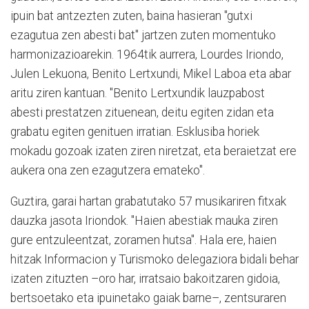
ipuin bat antzezten zuten, baina hasieran "gutxi
ezagutua zen abesti bat" jartzen zuten momentuko
harmonizazioarekin. 1964tik aurrera, Lourdes Iriondo,
Julen Lekuona, Benito Lertxundi, Mikel Laboa eta abar
aritu ziren kantuan. "Benito Lertxundik lauzpabost
abesti prestatzen zituenean, deitu egiten zidan eta
grabatu egiten genituen irratian. Esklusiba horiek
mokadu gozoak izaten ziren niretzat, eta beraietzat ere
aukera ona zen ezagutzera emateko".
Guztira, garai hartan grabatutako 57 musikariren fitxak
dauzka jasota Iriondok. "Haien abestiak mauka ziren
gure entzuleentzat, zoramen hutsa". Hala ere, haien
hitzak Informacion y Turismoko delegaziora bidali behar
izaten zituzten –oro har, irratsaio bakoitzaren gidoia,
bertsoetako eta ipuinetako gaiak barne–, zentsuraren