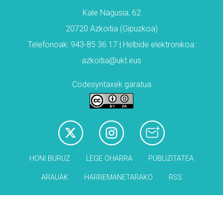
Kale Nagusia, 62
20720 Azkoitia (Gipuzkoa)
Telefonoak: 943-85 36 17 | Helbide elektronikoa:
azkoitia@ukt.eus
Codesyntaxek garatua
HONI BURUZ
LEGE OHARRA
PUBLIZITATEA
ARAUAK
HARREMANETARAKO
RSS
Babesleak