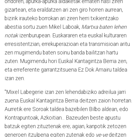
ondoren, apurka-apurka aldaketak ematen hasi ziren
gizartean, eta eraldatzen ari zen giro horren aurrean,
bizirik irauteko borrokan ari ziren herri txikientzako
abestia sortu zuen Mikel Laboak,
Martxa baten lehen
notak
izenburupean. Euskararen eta euskal kulturaren
erresistentzian, errekuperazioan eta transmisioan aritu
zen mugimendu baten soinu banda bailitzan hartu
zuten. Mugimendu hori Euskal Kantagintza Berria zen,
eta erreferente garrantzitsuena Ez Dok Amairu taldea
izan zen.
"Mixel Labegerie izan zen lehendabiziko adreilua jarri
zuena Euskal Kantagintza Berria deitzen zaion horretan.
Aurretik ere Soroak taldea bazebilen Bilbo aldean, edo
Kontrapuntoak, Azkoitian... Bazeuden beste apustu
batzuk egiten zituztenak ere; agian, kanpotik zetozen
generoen itzulpena egiten zutenak edo
ye-ye
deitzen