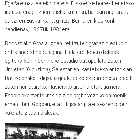
Egaña emaztearekin batera. Diskoetxe horrek benetako
iraultza eragin zuen euskal kulturan, harekin argitaratu
baitziren Euskal Kantagintza Berriaren klasikorik
handienak, 1967tik 1981era.
Donostiako Gros auzoan ireki zuten grabazio estudio
erdi klandestino ezaguna. Hala ere, lehen diskoak
egiteko behin-behineko estudio bat apailatu zuten
Urnietan (Gipuzkoa), Salestarren ikastetxeko antzokian;
Bartzelonako Edigsa argitaletxeko ekipamendua erabili
zuten horretarako. Hasierako urte haietan, gainera,
Espainiako zentsurak ez zion argitaratzeko baimenik
eman Herri Gogoari, eta Edigsa argitaletxearen bidez
kaleratu zituen diskoak.