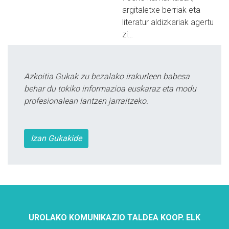
argitaletxe berriak eta
literatur aldizkariak agertu
zi…
Azkoitia Gukak zu bezalako irakurleen babesa
behar du tokiko informazioa euskaraz eta modu
profesionalean lantzen jarraitzeko.
Izan Gukakide
UROLAKO KOMUNIKAZIO TALDEA KOOP. ELK