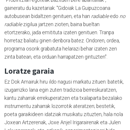
"Probintzian egoteak bazituen bere abantailak",
gaineratu du kazetariak: "Gidoiak La Guipuzcoana
autobusean bidaltzen genituen, eta han
radiable
edo
no
radiable
zigilua jartzen zioten, baina bueltan
etortzerako, jada emitituta izaten genituen. Tranpa
horretaz baliatu ginen denbora batez. Ondoren, ordea,
programa osorik grabatuta helarazi behar izaten zen
zinta batean, eta orduan harrapatzen gintuzten".
Loratze garaia
Ez Dok Amairuk hiru ildo nagusi markatu zituen: batetik,
izugarrizko lana egin zuten tradizioa berreskuratzen,
kantu zaharrak errekuperatzen eta txalaparta bezalako
instrumentu zaharrak lozorrotik ateratzen; bestetik,
poeta garaikideen idatziak musikatu zituzten, hala nola
Joxean Artzerenak, Joxe Anjel Irigarairenak eta Julen