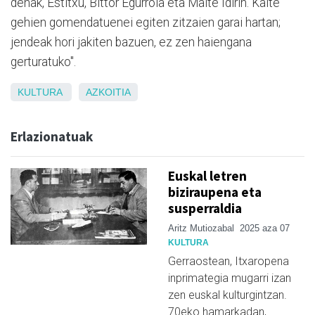
denak, Estitxu, Bittor Egurrola eta Maite Idirin. Kalte
gehien gomendatuenei egiten zitzaien garai hartan;
jendeak hori jakiten bazuen, ez zen haiengana
gerturatuko".
KULTURA
AZKOITIA
Erlazionatuak
Euskal letren
biziraupena eta
susperraldia
Aritz Mutiozabal
2025 aza 07
KULTURA
Gerraostean, Itxaropena
inprimategia mugarri izan
zen euskal kulturgintzan.
70eko hamarkadan,