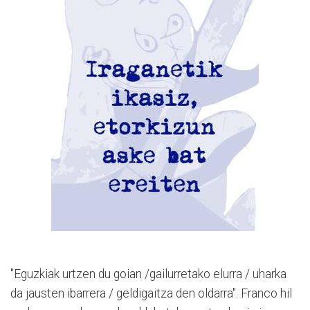
"Eguzkiak urtzen du goian /gailurretako elurra / uharka
da jausten ibarrera / geldigaitza den oldarra". Franco hil