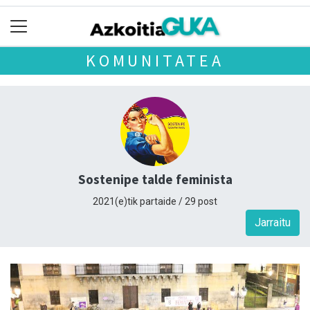
KOMUNITATEA
Sostenipe talde feminista
2021(e)tik partaide / 29 post
Jarraitu