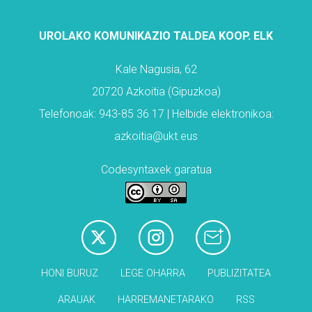
UROLAKO KOMUNIKAZIO TALDEA KOOP. ELK
Kale Nagusia, 62
20720 Azkoitia (Gipuzkoa)
Telefonoak: 943-85 36 17 | Helbide elektronikoa:
azkoitia@ukt.eus
Codesyntaxek garatua
HONI BURUZ
LEGE OHARRA
PUBLIZITATEA
ARAUAK
HARREMANETARAKO
RSS