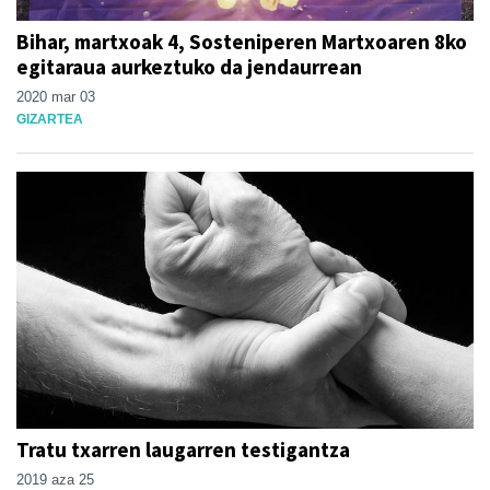
Bihar, martxoak 4, Sosteniperen Martxoaren 8ko
egitaraua aurkeztuko da jendaurrean
2020 mar 03
GIZARTEA
Tratu txarren laugarren testigantza
2019 aza 25