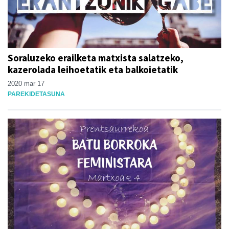
Soraluzeko erailketa matxista salatzeko,
kazerolada leihoetatik eta balkoietatik
2020 mar 17
PAREKIDETASUNA