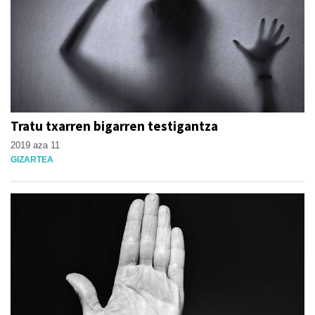
Tratu txarren bigarren testigantza
2019 aza 11
GIZARTEA