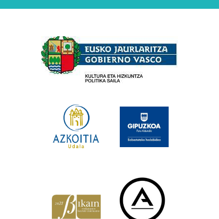
Babesleak
×