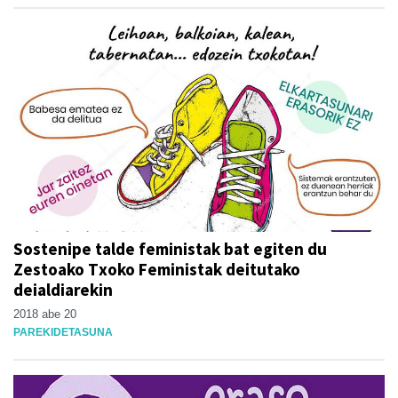
Sostenipe talde feministak bat egiten du
Zestoako Txoko Feministak deitutako
deialdiarekin
2018 abe 20
PAREKIDETASUNA