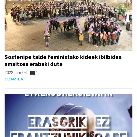
Sostenipe talde feministako kideek ibilbidea
amaitzea erabaki dute
2022 mar 03
1
GIZARTEA