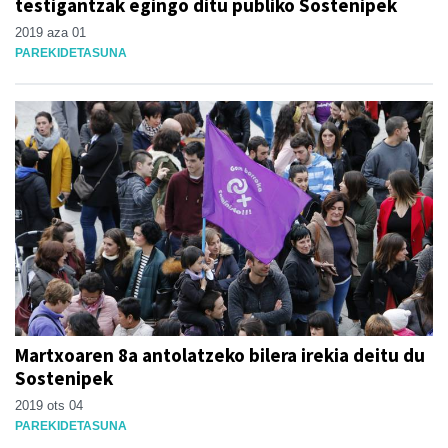
testigantzak egingo ditu publiko Sostenipek
2019 aza 01
PAREKIDETASUNA
Martxoaren 8a antolatzeko bilera irekia deitu du
Sostenipek
2019 ots 04
PAREKIDETASUNA