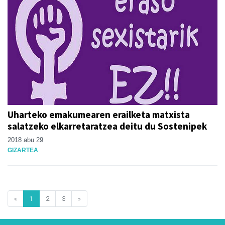
Uharteko emakumearen erailketa matxista
salatzeko elkarretaratzea deitu du Sostenipek
2018 abu 29
GIZARTEA
«
1
2
3
»