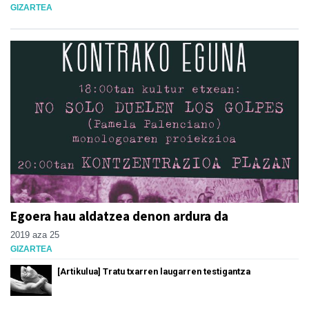
GIZARTEA
Egoera hau aldatzea denon ardura da
2019 aza 25
GIZARTEA
[Artikulua] Tratu txarren laugarren testigantza