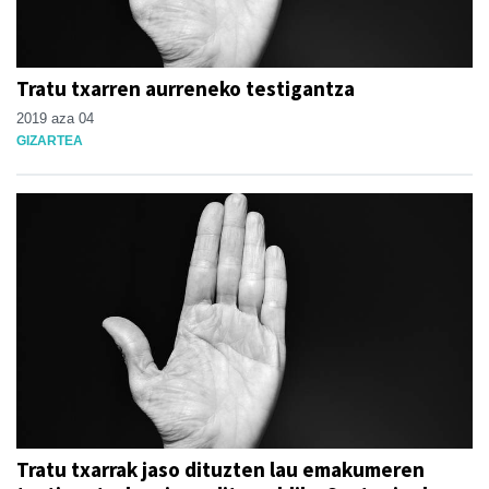
Tratu txarren aurreneko testigantza
2019 aza 04
GIZARTEA
Tratu txarrak jaso dituzten lau emakumeren