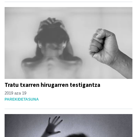
Tratu txarren hirugarren testigantza
2019 aza 19
PAREKIDETASUNA