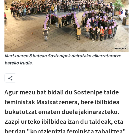
Martxoaren 8 batean Sostenipek deitutako elkarretaratze
bateko irudia.
Agur mezu bat bidali du Sostenipe talde
feministak Maxixatzenera, bere ibilbidea
bukatutzat ematen duela jakinarazteko.
Zazpi urteko ibilbidea izan du taldeak, eta
herrian "kontzientzia feminista zabaltzea"