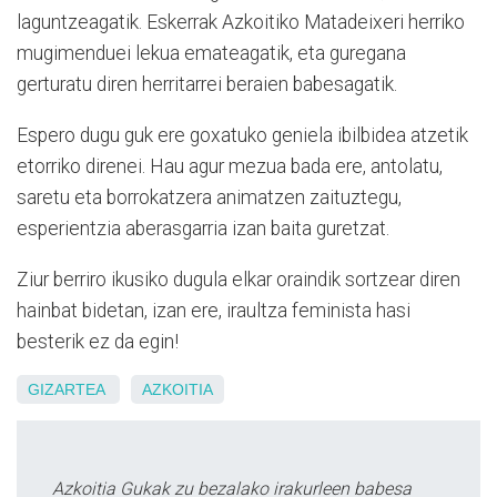
laguntzeagatik. Eskerrak Azkoitiko Matadeixeri herriko
mugimenduei lekua emateagatik, eta guregana
gerturatu diren herritarrei beraien babesagatik.
Espero dugu guk ere goxatuko geniela ibilbidea atzetik
etorriko direnei. Hau agur mezua bada ere, antolatu,
saretu eta borrokatzera animatzen zaituztegu,
esperientzia aberasgarria izan baita guretzat.
Ziur berriro ikusiko dugula elkar oraindik sortzear diren
hainbat bidetan, izan ere, iraultza feminista hasi
besterik ez da egin!
GIZARTEA
AZKOITIA
Azkoitia Gukak zu bezalako irakurleen babesa