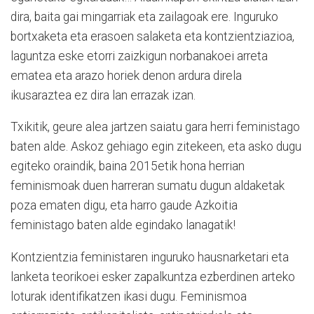
dira, baita gai mingarriak eta zailagoak ere. Inguruko
bortxaketa eta erasoen salaketa eta kontzientziazioa,
laguntza eske etorri zaizkigun norbanakoei arreta
ematea eta arazo horiek denon ardura direla
ikusaraztea ez dira lan errazak izan.
Txikitik, geure alea jartzen saiatu gara herri feministago
baten alde. Askoz gehiago egin zitekeen, eta asko dugu
egiteko oraindik, baina 2015etik hona herrian
feminismoak duen harreran sumatu dugun aldaketak
poza ematen digu, eta harro gaude Azkoitia
feministago baten alde egindako lanagatik!
Kontzientzia feministaren inguruko hausnarketari eta
lanketa teorikoei esker zapalkuntza ezberdinen arteko
loturak identifikatzen ikasi dugu. Feminismoa