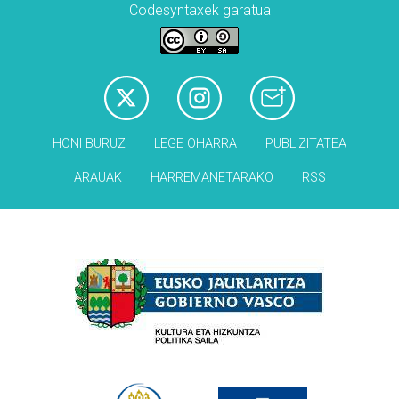
Codesyntaxek garatua
HONI BURUZ
LEGE OHARRA
PUBLIZITATEA
ARAUAK
HARREMANETARAKO
RSS
Babesleak