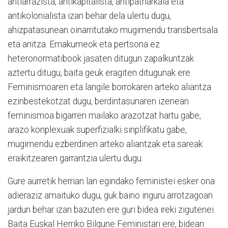
antiarrazista, antikapitalista, antipatriarkala eta
antikolonialista izan behar dela ulertu dugu,
ahizpatasunean oinarritutako mugimendu transbertsala
eta anitza. Emakumeok eta pertsona ez
heteronormatibook jasaten ditugun zapalkuntzak
aztertu ditugu, baita geuk eragiten ditugunak ere.
Feminismoaren eta langile borrokaren arteko aliantza
ezinbestekotzat dugu, berdintasunaren izenean
feminismoa bigarren mailako arazotzat hartu gabe,
arazo konplexuak superfizialki sinplifikatu gabe,
mugimendu ezberdinen arteko aliantzak eta sareak
eraikitzearen garrantzia ulertu dugu.
Gure aurretik herrian lan egindako feministei esker ona
adieraziz amaituko dugu, guk baino inguru arrotzagoan
jardun behar izan bazuten ere guri bidea ireki zigutenei.
Baita Euskal Herriko Bilgune Feministari ere, bidean