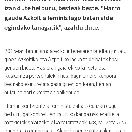
izan dute helburu, besteak beste. "Harro
gaude Azkoitia feministago baten alde
egindako lanagatik", azaldu dute.
2015ean feminismoarekiko interesaren bueltan juntatu
ginen Azkoitiko eta Azpeitiko lagun talde batek hasi
genuen bidea. Hasieran gaiarekiko lanketa eta
ikaskuntza pertsonalekin hasi baginen ere, kanpora
begirako ekintzetara pasa ginen ondoren, herrian
hutsune hori sumatzen baikenuen.
Herrian kontzientzia feminista zabaltzea izan dugu
helburu: gai konkretuen inguruko kanpainak, erailketa
matxistak salatzeko elkarretaratzeak, M8, M17eta A25
egunetako egitarauak… Aldarrikapen ekintza alaiak izan