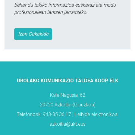
behar du tokiko informazioa euskaraz eta modu
profesionalean lantzen jarraitzeko.
Izan Gukakide
UROLAKO KOMUNIKAZIO TALDEA KOOP. ELK
Kale Nagusia, 62
20720 Azkoitia (Gipuzkoa)
Telefonoak: 943-85 36 17 | Helbide elektronikoa:
azkoitia@ukt.eus