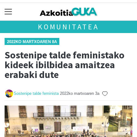
KOMUNITATEA
2022KO MARTXOAREN 8A
Sostenipe talde feministako
kideek ibilbidea amaitzea
erabaki dute
Sostenipe talde feminista
2022ko martxoaren 3a