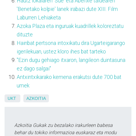
Hautz lokalaren 'Sue' eta Aberixe taldearen
'Benetako kolpie' lanek irabazi dute XIII. Film
Laburren Lehiaketa
Azoka Plaza eta inguruak kuadrillek koloreztatu
dituzte
Hainbat pertsona intoxikatu dira Ugarteigarango
igerilekuan, ustez kloro ihes bat tarteko
"Ezin dugu gehiago itxaron, langileon duintasuna
ez dago salgai"
Antxintxikarako kemena erakutsi dute 700 bat
umek
UKT
AZKOITIA
Azkoitia Gukak zu bezalako irakurleen babesa
behar du tokiko informazioa euskaraz eta modu