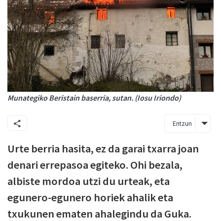
Munategiko Beristain baserria, sutan. (Iosu Iriondo)
Entzun
Urte berria hasita, ez da garai txarra joan
denari errepasoa egiteko. Ohi bezala,
albiste mordoa utzi du urteak, eta
egunero-egunero horiek ahalik eta
txukunen ematen ahalegindu da Guka.