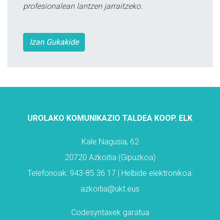
profesionalean lantzen jarraitzeko.
Izan Gukakide
UROLAKO KOMUNIKAZIO TALDEA KOOP. ELK
Kale Nagusia, 62
20720 Azkoitia (Gipuzkoa)
Telefonoak: 943-85 36 17 | Helbide elektronikoa:
azkoitia@ukt.eus
Codesyntaxek garatua