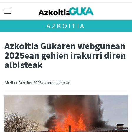
AZKOITIA
Azkoitia Gukaren webgunean
2025ean gehien irakurri diren
albisteak
Aitziber Arzallus
2026ko urtarrilaren 3a