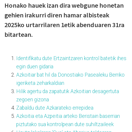
Honako hauek izan dira webgune honetan
gehien irakurri diren hamar albisteak
2025ko urtarrilaren 1etik abenduaren 31ra
bitartean.
Identifikatu dute Ertzaintzaren kontrol batetik ihes
egin duen gidaria
Azkoitiar bat hil da Donostiako Pasealeku Berriko
igeriketa zeharkaldian
Hilik agertu da zapatutik Azkoitian desagertuta
zegoen gizona
Zabaldu dute Azkarateko errepidea
Azkoitia eta Azpeitia arteko Beristain baserrian
piztutako sua kontrolpean dute suhiltzaileek