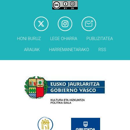
HONI BURUZ
LEGE OHARRA
PUBLIZITATEA
ARAUAK
HARREMANETARAKO
RSS
Babesleak