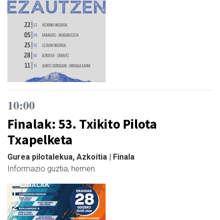
10:00
Finalak: 53. Txikito Pilota
Txapelketa
Gurea pilotalekua, Azkoitia | Finala
Informazio guztia, hemen.