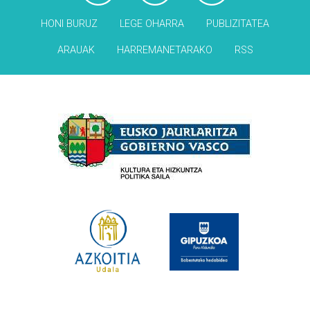
HONI BURUZ
LEGE OHARRA
PUBLIZITATEA
ARAUAK
HARREMANETARAKO
RSS
Babesleak