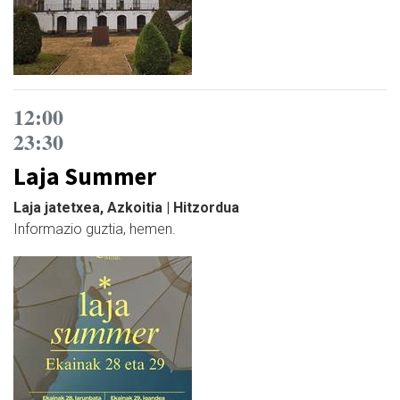
12:00
23:30
Laja Summer
Laja jatetxea, Azkoitia | Hitzordua
Informazio guztia, hemen.