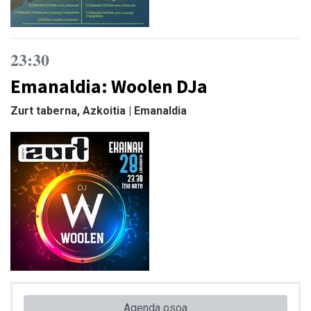
23:30
Emanaldia: Woolen DJa
Zurt taberna, Azkoitia | Emanaldia
Agenda osoa