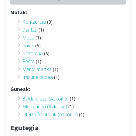
Motak:
Kontzertua
(3)
Dantza
(1)
Meza
(1)
Jaiak
(5)
Hitzordua
(6)
Festa
(1)
Mendi martxa
(1)
Irakurle taldea
(1)
Guneak:
Balda plaza (Azkoitia)
(1)
Elkargunea (Azkoitia)
(1)
Oteiza frontoiak (Azkoitia)
(1)
Egutegia