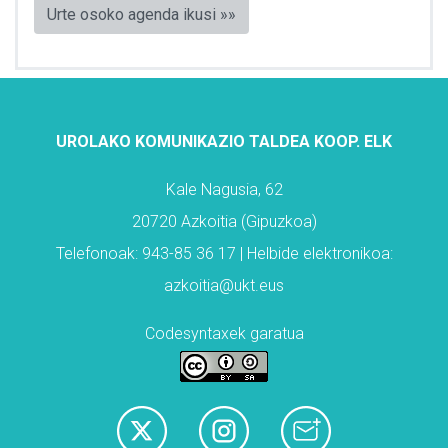
Urte osoko agenda ikusi »»
UROLAKO KOMUNIKAZIO TALDEA KOOP. ELK
Kale Nagusia, 62
20720 Azkoitia (Gipuzkoa)
Telefonoak: 943-85 36 17 | Helbide elektronikoa:
azkoitia@ukt.eus
Codesyntaxek garatua