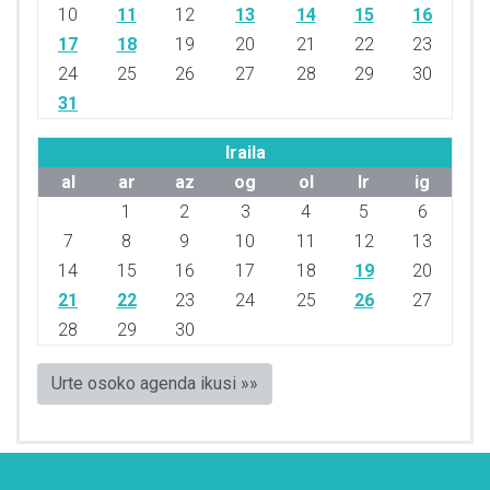
10
11
12
13
14
15
16
17
18
19
20
21
22
23
24
25
26
27
28
29
30
31
Iraila
al
ar
az
og
ol
lr
ig
1
2
3
4
5
6
7
8
9
10
11
12
13
14
15
16
17
18
19
20
21
22
23
24
25
26
27
28
29
30
Urte osoko agenda ikusi »»