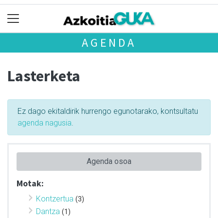
AGENDA
Lasterketa
Ez dago ekitaldirik hurrengo egunotarako, kontsultatu
agenda nagusia
.
Agenda osoa
Motak:
Kontzertua
(3)
Dantza
(1)