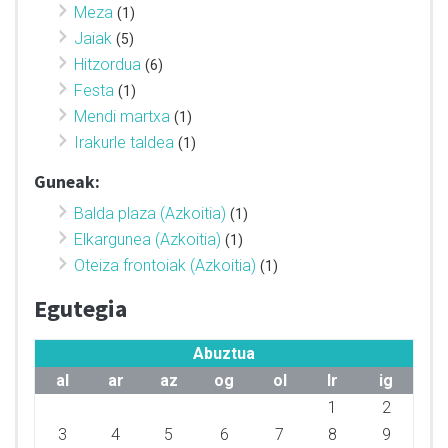
Meza
(1)
Jaiak
(5)
Hitzordua
(6)
Festa
(1)
Mendi martxa
(1)
Irakurle taldea
(1)
Guneak:
Balda plaza (Azkoitia)
(1)
Elkargunea (Azkoitia)
(1)
Oteiza frontoiak (Azkoitia)
(1)
Egutegia
Abuztua
al
ar
az
og
ol
lr
ig
1
2
3
4
5
6
7
8
9