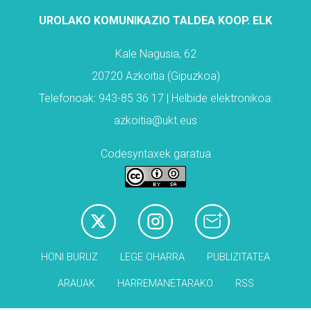
UROLAKO KOMUNIKAZIO TALDEA KOOP. ELK
Kale Nagusia, 62
20720 Azkoitia (Gipuzkoa)
Telefonoak: 943-85 36 17 | Helbide elektronikoa:
azkoitia@ukt.eus
Codesyntaxek garatua
HONI BURUZ
LEGE OHARRA
PUBLIZITATEA
ARAUAK
HARREMANETARAKO
RSS