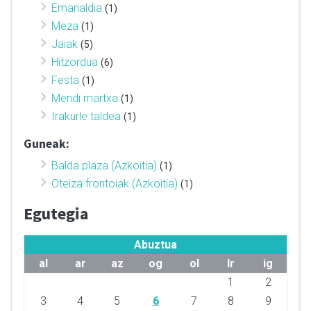
Emanaldia
(1)
Meza
(1)
Jaiak
(5)
Hitzordua
(6)
Festa
(1)
Mendi martxa
(1)
Irakurle taldea
(1)
Guneak:
Balda plaza (Azkoitia)
(1)
Oteiza frontoiak (Azkoitia)
(1)
Egutegia
Abuztua
al
ar
az
og
ol
lr
ig
1
2
3
4
5
6
7
8
9