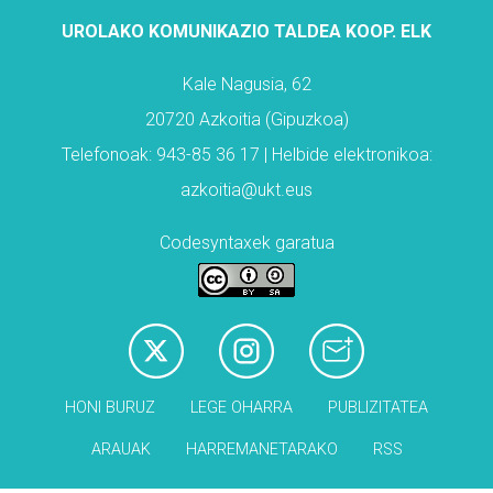
UROLAKO KOMUNIKAZIO TALDEA KOOP. ELK
Kale Nagusia, 62
20720 Azkoitia (Gipuzkoa)
Telefonoak: 943-85 36 17 | Helbide elektronikoa:
azkoitia@ukt.eus
Codesyntaxek garatua
HONI BURUZ
LEGE OHARRA
PUBLIZITATEA
ARAUAK
HARREMANETARAKO
RSS