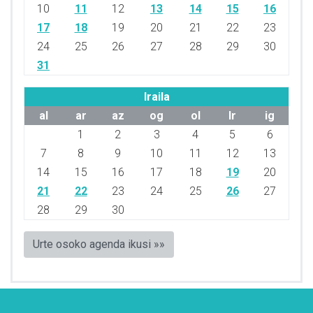
10
11
12
13
14
15
16
17
18
19
20
21
22
23
24
25
26
27
28
29
30
31
Iraila
al
ar
az
og
ol
lr
ig
1
2
3
4
5
6
7
8
9
10
11
12
13
14
15
16
17
18
19
20
21
22
23
24
25
26
27
28
29
30
Urte osoko agenda ikusi »»