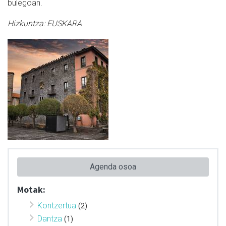
bulegoan.
Hizkuntza:
EUSKARA
Agenda osoa
Motak:
Kontzertua
(2)
Dantza
(1)