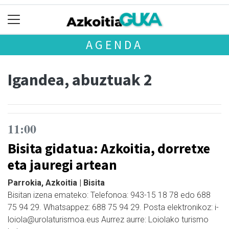
AGENDA
Igandea, abuztuak 2
11:00
Bisita gidatua: Azkoitia, dorretxe
eta jauregi artean
Parrokia, Azkoitia | Bisita
Bisitan izena emateko: Telefonoa: 943-15 18 78 edo 688
75 94 29. Whatsappez: 688 75 94 29. Posta elektronikoz: i-
loiola@urolaturismoa.eus Aurrez aurre: Loiolako turismo