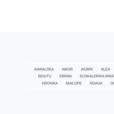
AIARALDEA
AIKOR
AIURRI
ALEA
BEGITU
ERRAN
EUSKALERRIA IRRA
KRONIKA
MAILOPE
NOAUA
O