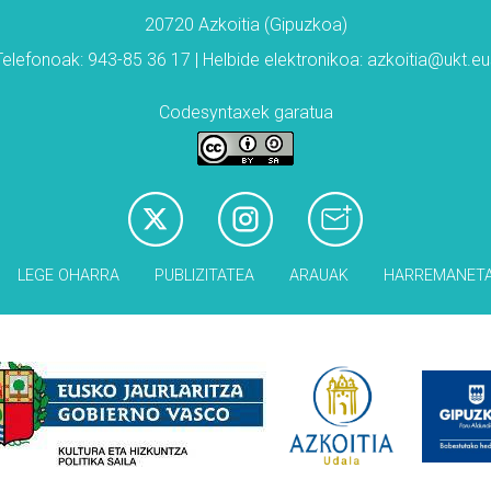
20720 Azkoitia (Gipuzkoa)
Telefonoak: 943-85 36 17 | Helbide elektronikoa: azkoitia@ukt.eu
Codesyntaxek garatua
LEGE OHARRA
PUBLIZITATEA
ARAUAK
HARREMANET
Babesleak