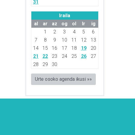
31
Iraila
al
ar
az
og
ol
lr
ig
1
2
3
4
5
6
7
8
9
10
11
12
13
14
15
16
17
18
19
20
21
22
23
24
25
26
27
28
29
30
Urte osoko agenda ikusi »»