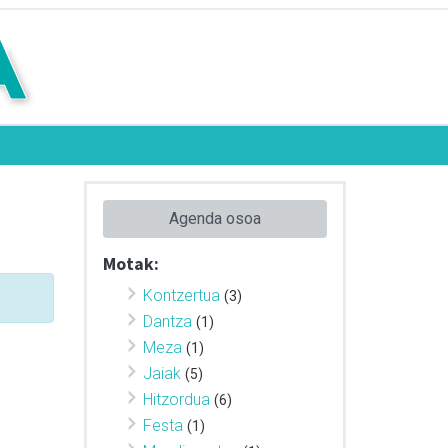
Agenda osoa
Motak:
Kontzertua
(3)
Dantza
(1)
Meza
(1)
Jaiak
(5)
Hitzordua
(6)
Festa
(1)