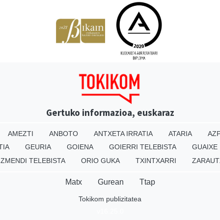
Gertuko informazioa, euskaraz
AMEZTI
ANBOTO
ANTXETA IRRATIA
ATARIA
AZP
TIA
GEURIA
GOIENA
GOIERRI TELEBISTA
GUAIXE
IZMENDI TELEBISTA
ORIO GUKA
TXINTXARRI
ZARAUT
Matx
Gurean
Ttap
Tokikom publizitatea
v16.25.0