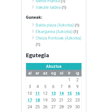
Mendi martxa
(1)
Irakurle taldea
(1)
Guneak:
Balda plaza (Azkoitia)
(1)
Elkargunea (Azkoitia)
(1)
Oteiza frontoiak (Azkoitia)
(1)
Egutegia
Abuztua
al
ar
az
og
ol
lr
ig
1
2
3
4
5
6
7
8
9
10
11
12
13
14
15
16
17
18
19
20
21
22
23
24
25
26
27
28
29
30