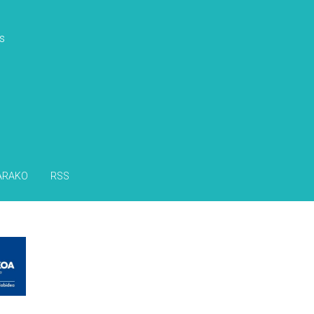
s
ARAKO
RSS