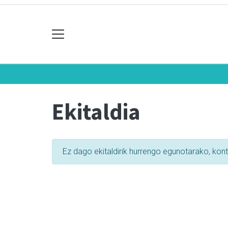
Ekitaldia
Ez dago ekitaldirik hurrengo egunotarako, kon