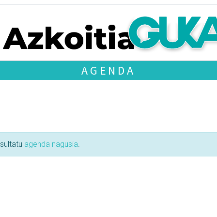
AGENDA
tsultatu
agenda nagusia
.