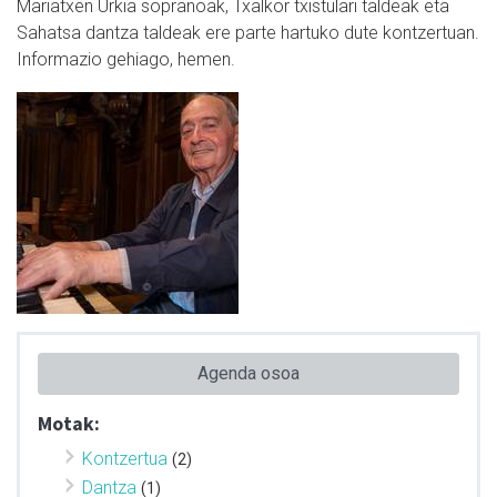
Mariatxen Urkia sopranoak, Txalkor txistulari taldeak eta
Sahatsa dantza taldeak ere parte hartuko dute kontzertuan.
Informazio gehiago, hemen.
Agenda osoa
Motak:
Kontzertua
(2)
Dantza
(1)