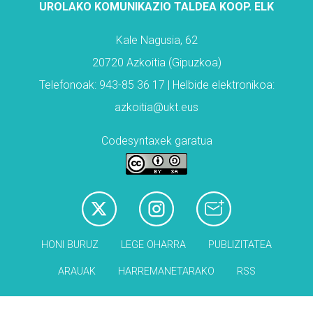
UROLAKO KOMUNIKAZIO TALDEA KOOP. ELK
Kale Nagusia, 62
20720 Azkoitia (Gipuzkoa)
Telefonoak: 943-85 36 17 | Helbide elektronikoa:
azkoitia@ukt.eus
Codesyntaxek garatua
HONI BURUZ
LEGE OHARRA
PUBLIZITATEA
ARAUAK
HARREMANETARAKO
RSS