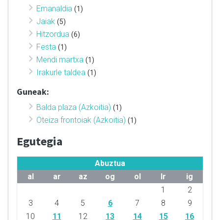
Emanaldia
(1)
Jaiak
(5)
Hitzordua
(6)
Festa
(1)
Mendi martxa
(1)
Irakurle taldea
(1)
Guneak:
Balda plaza (Azkoitia)
(1)
Oteiza frontoiak (Azkoitia)
(1)
Egutegia
Abuztua
al
ar
az
og
ol
lr
ig
1
2
3
4
5
6
7
8
9
10
11
12
13
14
15
16