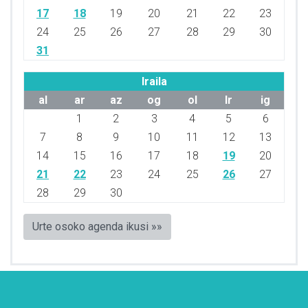
17
18
19
20
21
22
23
24
25
26
27
28
29
30
31
Iraila
al
ar
az
og
ol
lr
ig
1
2
3
4
5
6
7
8
9
10
11
12
13
14
15
16
17
18
19
20
21
22
23
24
25
26
27
28
29
30
Urte osoko agenda ikusi »»