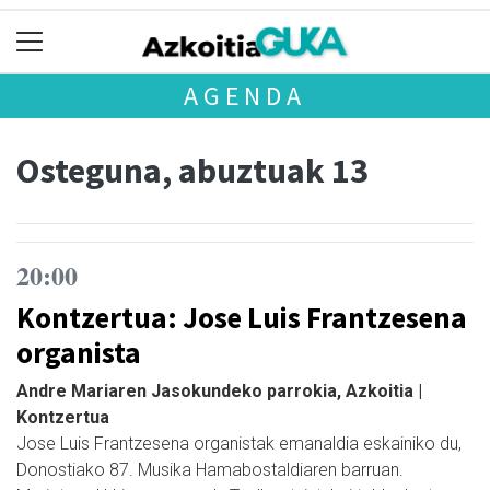
AGENDA
Osteguna, abuztuak 13
20:00
Kontzertua: Jose Luis Frantzesena
organista
Andre Mariaren Jasokundeko parrokia, Azkoitia |
Kontzertua
Jose Luis Frantzesena organistak emanaldia eskainiko du,
Donostiako 87. Musika Hamabostaldiaren barruan.