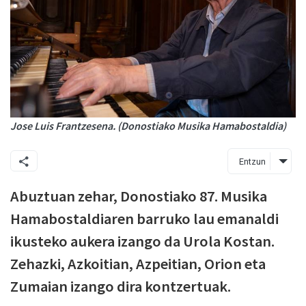
Jose Luis Frantzesena. (Donostiako Musika Hamabostaldia)
Entzun
Abuztuan zehar, Donostiako 87. Musika
Hamabostaldiaren barruko lau emanaldi
ikusteko aukera izango da Urola Kostan.
Zehazki, Azkoitian, Azpeitian, Orion eta
Zumaian izango dira kontzertuak.