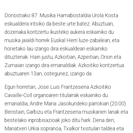
Donostiako 87. Musika Hamabostaldia Urola Kosta
eskualdera iritsiko da beste urte batez. Abuztuan,
dozenaka kontzertu ikusteko aukera eskainiko du
musika jaialdi horrek Euskal Herri luze-zabalean, eta
horietako lau izango dira eskualdean eskainiko
dituztenak. Hain justu, Azkoitian, Azpeitian, Orion eta
Zumaian izango dira emanaldiak. Azkoitiko kontzertua
abuztuaren 13an, ostegunez, izango da.
Egun horretan, Jose Luis Frantzesena Azkoitiko
Cavaille-Coll organoaren titularrak eskainiko du
emanaldia, Andre Maria Jasokundeko parrokian (20:00).
Beristain, Garbizu eta Frantzesena musikarien lanak eta
bestelako inprobisazioak joko ditu hark. Dena den,
Mariatxen Urkia sopranoa, Txalkor txistulari taldea eta