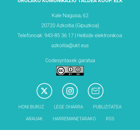
UROLAKO KOMUNIKAZIO TALDEA KOOP. ELK
Kale Nagusia, 62
20720 Azkoitia (Gipuzkoa)
Telefonoak: 943-85 36 17 | Helbide elektronikoa:
azkoitia@ukt.eus
Codesyntaxek garatua
HONI BURUZ
LEGE OHARRA
PUBLIZITATEA
ARAUAK
HARREMANETARAKO
RSS
Babesleak