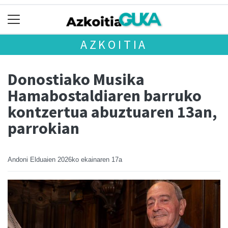
AZKOITIA
Donostiako Musika
Hamabostaldiaren barruko
kontzertua abuztuaren 13an,
parrokian
Andoni Elduaien
2026ko ekainaren 17a