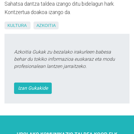
Sahatsa dantza taldea izango ditu bidelagun hark.
Kontzertua doakoa izango da.
KULTURA
AZKOITIA
Azkoitia Gukak zu bezalako irakurleen babesa
behar du tokiko informazioa euskaraz eta modu
profesionalean lantzen jarraitzeko.
Izan Gukakide