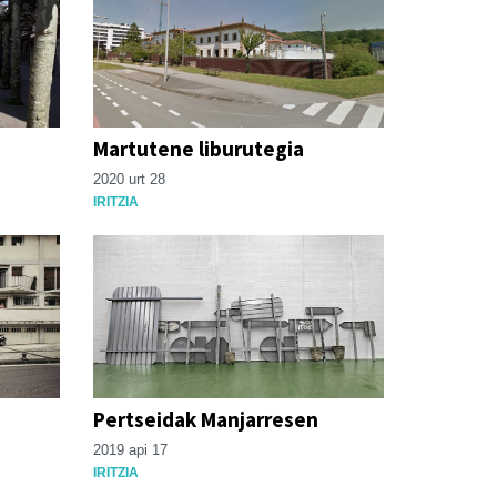
Martutene liburutegia
2020 urt 28
IRITZIA
Pertseidak Manjarresen
2019 api 17
IRITZIA