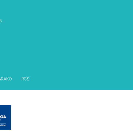
s
ARAKO
RSS