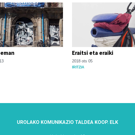
 eman
Eraitsi eta eraiki
13
2018 ots 05
IRITZIA
UROLAKO KOMUNIKAZIO TALDEA KOOP. ELK