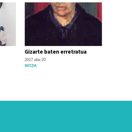
Gizarte baten erretratua
2017 abe 20
IRITZIA