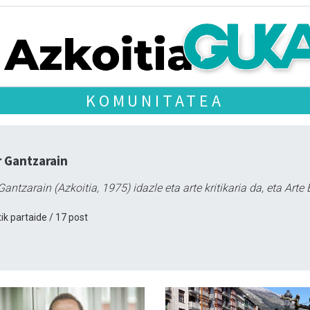
KOMUNITATEA
 Gantzarain
Gantzarain (Azkoitia, 1975) idazle eta arte kritikaria da, eta Art
ik partaide / 17 post