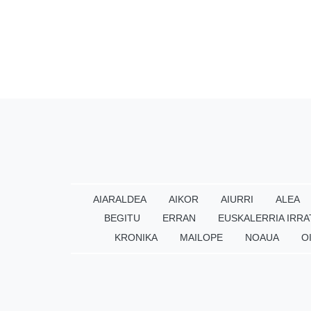
AIARALDEA
AIKOR
AIURRI
ALEA
BEGITU
ERRAN
EUSKALERRIA IRRA
KRONIKA
MAILOPE
NOAUA
O