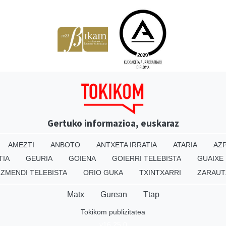
Gertuko informazioa, euskaraz
AMEZTI
ANBOTO
ANTXETA IRRATIA
ATARIA
AZP
TIA
GEURIA
GOIENA
GOIERRI TELEBISTA
GUAIXE
IZMENDI TELEBISTA
ORIO GUKA
TXINTXARRI
ZARAUT
Matx
Gurean
Ttap
Tokikom publizitatea
v16.25.0