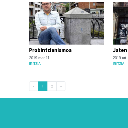
Probintzianismoa
Jaten
2019 mar 11
2019 urt 
IRITZIA
IRITZIA
«
1
2
»