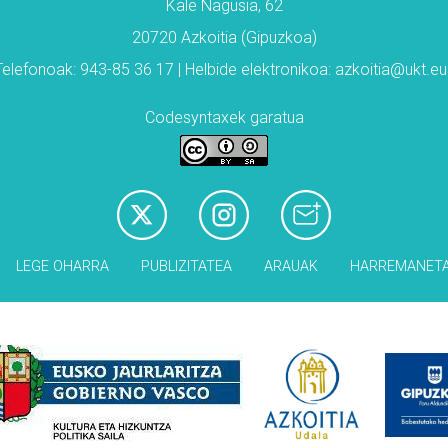
Kale Nagusia, 62
20720 Azkoitia (Gipuzkoa)
Telefonoak: 943-85 36 17 | Helbide elektronikoa: azkoitia@ukt.eu
Codesyntaxek garatua
LEGE OHARRA
PUBLIZITATEA
ARAUAK
HARREMANET
Babesleak