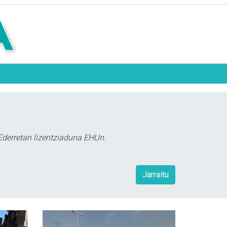
e Ederretan lizentziaduna EHUn.
Jarraitu