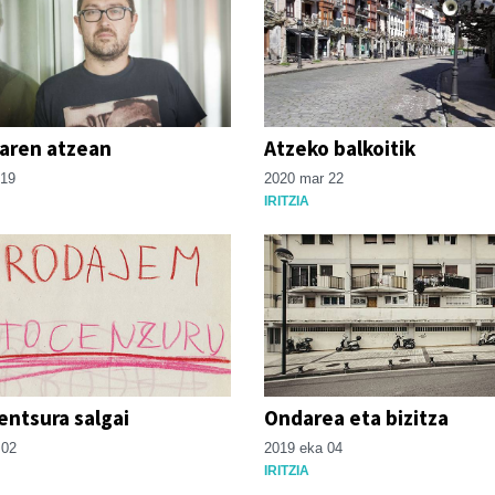
iaren atzean
Atzeko balkoitik
 19
2020 mar 22
IRITZIA
entsura salgai
Ondarea eta bizitza
 02
2019 eka 04
IRITZIA