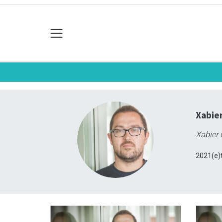
Xabier
Xabier 
2021(e)t