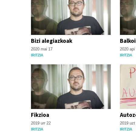
Bizi alegiazkoak
Balko
2020 mai 17
2020 api
IRITZIA
IRITZIA
Fikzioa
Autoz
2019 urr 22
2019 uzt
IRITZIA
IRITZIA