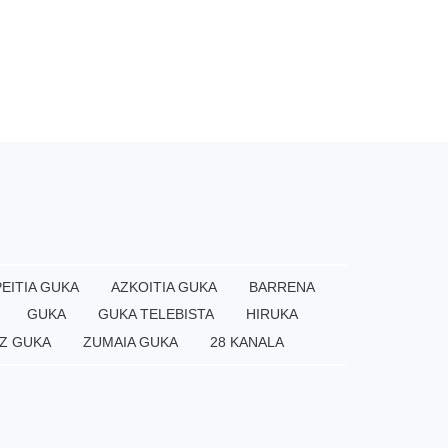
EITIA GUKA
AZKOITIA GUKA
BARRENA
GUKA
GUKA TELEBISTA
HIRUKA
Z GUKA
ZUMAIA GUKA
28 KANALA
×