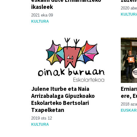
ikasleek
2020 abe
KULTUR
2021 eka 09
KULTURA
Julene Iturbe eta Naia
Erniar
Arrizabalaga Gipuzkoako
ere, E
Eskolarteko Bertsolari
2018 aza
Txapelketan
EUSKAR
2019 ots 12
KULTURA