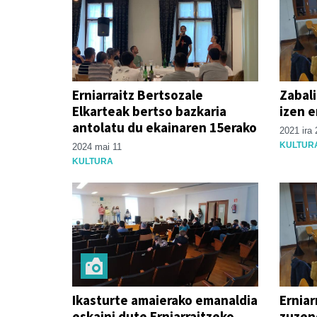
Erniarraitz Bertsozale
Zabali
Elkarteak bertso bazkaria
izen 
antolatu du ekainaren 15erako
2021 ira 
KULTUR
2024 mai 11
KULTURA
Ikasturte amaierako emanaldia
Erniar
eskaini dute Erniarraitzeko
zuzen