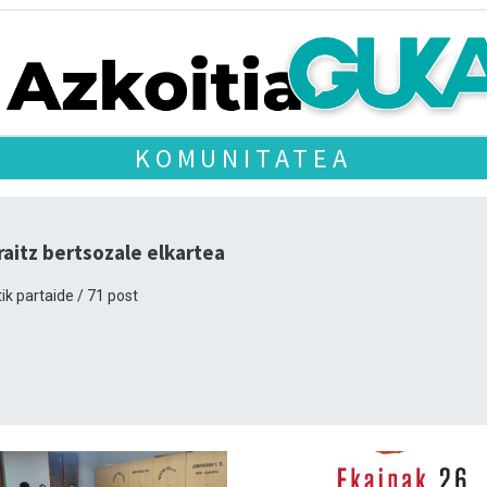
KOMUNITATEA
raitz bertsozale elkartea
ik partaide / 71 post