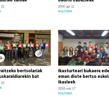
 22
2020 api 11
A
KULTURA
raitzeko bertsolariak
Ikasturteari bukaera ede
uskaraldiarekin bat
eman diote bertso esko
ikasleek
 15
A
2018 mai 17
KULTURA