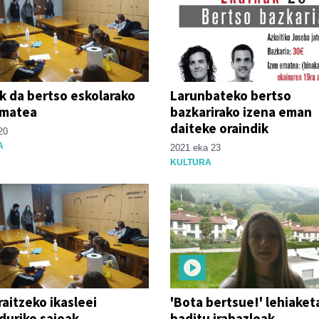
k da bertso eskolarako
Larunbateko bertso
ematea
bazkarirako izena eman
daiteke oraindik
20
A
2021 eka 23
KULTURA
raitzeko ikasleei
'Bota bertsue!' lehiaket
duriko saioak
baditu irabazleak