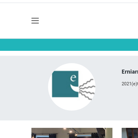
Erniar
2021(e)t