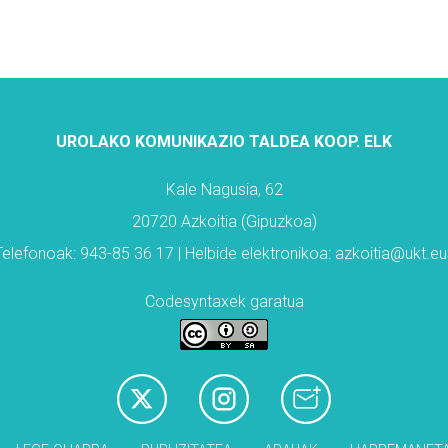
UROLAKO KOMUNIKAZIO TALDEA KOOP. ELK
Kale Nagusia, 62
20720 Azkoitia (Gipuzkoa)
Telefonoak: 943-85 36 17 | Helbide elektronikoa: azkoitia@ukt.eu
Codesyntaxek garatua