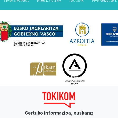
LEGE OHARRA
PUBLIZITATEA
ARAUAK
HARREMANET
Babesleak
Gertuko informazioa, euskaraz