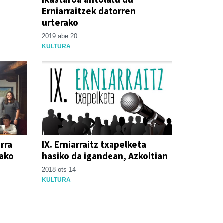
Erniarraitzek datorren
urterako
2019 abe 20
KULTURA
rra
IX. Erniarraitz txapelketa
lako
hasiko da igandean, Azkoitian
2018 ots 14
KULTURA