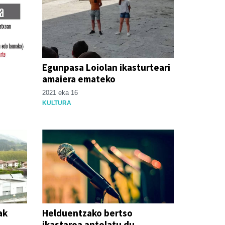
Egunpasa Loiolan ikasturteari
amaiera emateko
2021 eka 16
KULTURA
ak
Helduentzako bertso
ikastaroa antolatu du