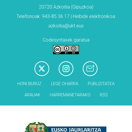
20720 Azkoitia (Gipuzkoa)
Telefonoak: 943-85 36 17 | Helbide elektronikoa:
azkoitia@ukt.eus
Codesyntaxek garatua
HONI BURUZ
LEGE OHARRA
PUBLIZITATEA
ARAUAK
HARREMANETARAKO
RSS
Babesleak