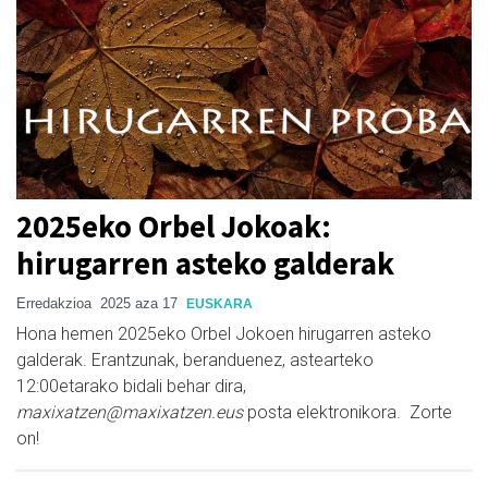
2025eko Orbel Jokoak:
hirugarren asteko galderak
Erredakzioa
2025 aza 17
EUSKARA
Hona hemen 2025eko Orbel Jokoen hirugarren asteko
galderak. Erantzunak, beranduenez, astearteko
12:00etarako bidali behar dira,
maxixatzen@maxixatzen.eus
posta elektronikora. Zorte
on!