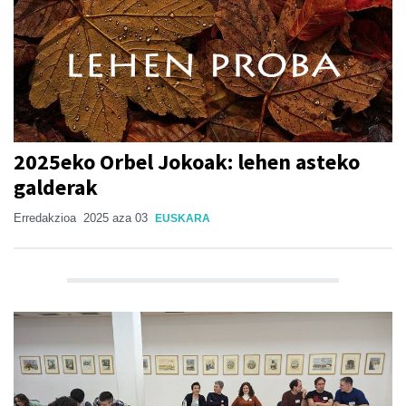
2025eko Orbel Jokoak: lehen asteko
galderak
Erredakzioa
2025 aza 03
EUSKARA