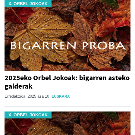
X. ORBEL JOKOAK
2025eko Orbel Jokoak: bigarren asteko
galderak
Erredakzioa
2025 aza 10
EUSKARA
X. ORBEL JOKOAK