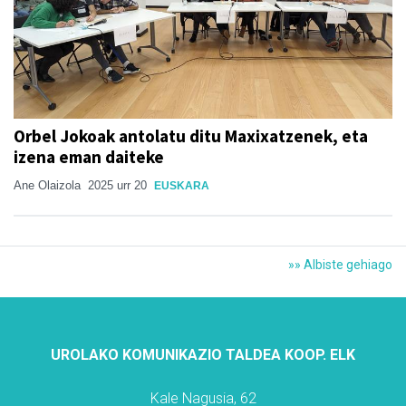
Orbel Jokoak antolatu ditu Maxixatzenek, eta
izena eman daiteke
Ane Olaizola
2025 urr 20
EUSKARA
»» Albiste gehiago
UROLAKO KOMUNIKAZIO TALDEA KOOP. ELK
Kale Nagusia, 62