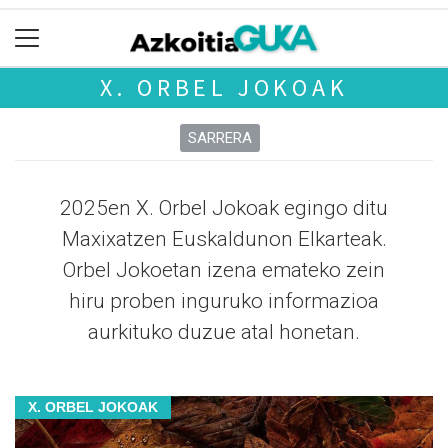
X. ORBEL JOKOAK
SARRERA
2025en X. Orbel Jokoak egingo ditu
Maxixatzen Euskaldunon Elkarteak.
Orbel Jokoetan izena emateko zein
hiru proben inguruko informazioa
aurkituko duzue atal honetan.
X. ORBEL JOKOAK