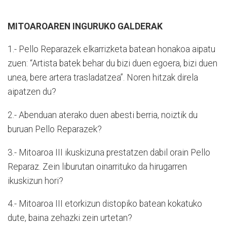
MITOAROAREN INGURUKO GALDERAK
1.- Pello Reparazek elkarrizketa batean honakoa aipatu
zuen: “Artista batek behar du bizi duen egoera, bizi duen
unea, bere artera trasladatzea”. Noren hitzak direla
aipatzen du?
2.- Abenduan aterako duen abesti berria, noiztik du
buruan Pello Reparazek?
3.- Mitoaroa III ikuskizuna prestatzen dabil orain Pello
Reparaz. Zein liburutan oinarrituko da hirugarren
ikuskizun hori?
4.- Mitoaroa III etorkizun distopiko batean kokatuko
dute, baina zehazki zein urtetan?