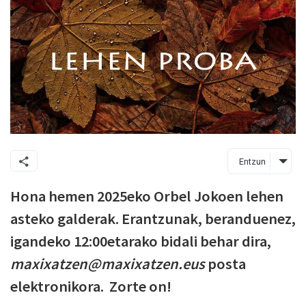
Entzun
Hona hemen 2025eko Orbel Jokoen lehen
asteko galderak. Erantzunak, beranduenez,
igandeko 12:00etarako bidali behar dira,
maxixatzen@maxixatzen.eus
posta
elektronikora. Zorte on!