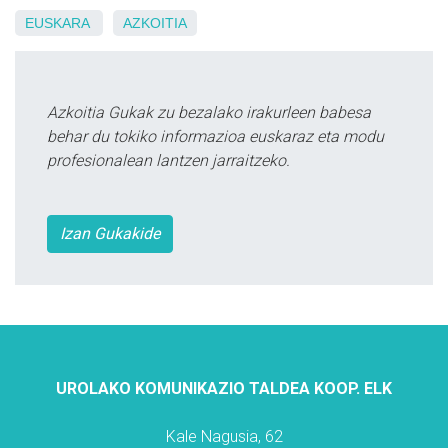
EUSKARA
AZKOITIA
Azkoitia Gukak zu bezalako irakurleen babesa
behar du tokiko informazioa euskaraz eta modu
profesionalean lantzen jarraitzeko.
Izan Gukakide
UROLAKO KOMUNIKAZIO TALDEA KOOP. ELK
Kale Nagusia, 62