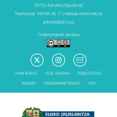
20720 Azkoitia (Gipuzkoa)
Telefonoak: 943-85 36 17 | Helbide elektronikoa:
azkoitia@ukt.eus
Codesyntaxek garatua
HONI BURUZ
LEGE OHARRA
PUBLIZITATEA
ARAUAK
HARREMANETARAKO
RSS
Babesleak