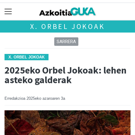
X. ORBEL JOKOAK
SARRERA
X. ORBEL JOKOAK
2025eko Orbel Jokoak: lehen
asteko galderak
Erredakzioa
2025eko azaroaren 3a