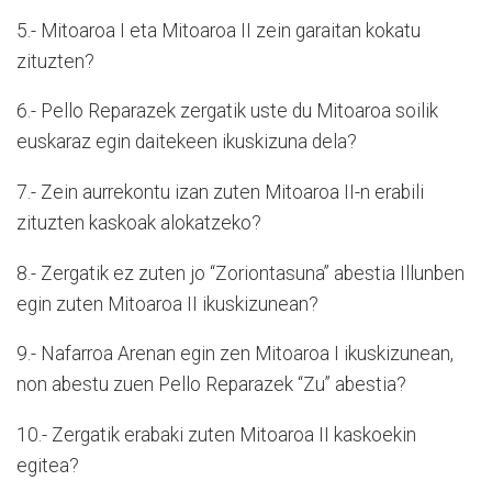
5.- Mitoaroa I eta Mitoaroa II zein garaitan kokatu
zituzten?
6.- Pello Reparazek zergatik uste du Mitoaroa soilik
euskaraz egin daitekeen ikuskizuna dela?
7.- Zein aurrekontu izan zuten Mitoaroa II-n erabili
zituzten kaskoak alokatzeko?
8.- Zergatik ez zuten jo “Zoriontasuna” abestia Illunben
egin zuten Mitoaroa II ikuskizunean?
9.- Nafarroa Arenan egin zen Mitoaroa I ikuskizunean,
non abestu zuen Pello Reparazek “Zu” abestia?
10.- Zergatik erabaki zuten Mitoaroa II kaskoekin
egitea?