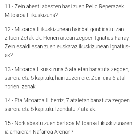
11.- Zein abesti abesten hasi zuen Pello Reperazek
Mitoaroa II ikuskizuna?
12.- Mitoaroa II ikuskizunean hainbat gonbidatu izan
zituen Zetak-ek. Horien artean zegoen Ignatius Farray.
Zein esaldi esan zuen euskaraz ikuskizunean Ignatius-
ek?
13.- Mitoaroa I ikuskizuna 6 ataletan banatuta zegoen,
sarrera eta 5 kapitulu, hain zuzen ere. Zein dira 6 atal
horien izenak:
14.- Eta Mitoaroa II, berriz, 7 ataletan banatuta zegoen,
sarrera eta 6 kapitulu. Izendatu 7 atalak:
15.- Nork abestu zuen bertsoa Mitoaroa I ikuskizunaren
ia amaieran Nafarroa Arenan?