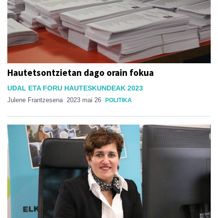
Hautetsontzietan dago orain fokua
UDAL ETA FORU HAUTESKUNDEAK 2023
Julene Frantzesena
2023 mai 26
POLITIKA