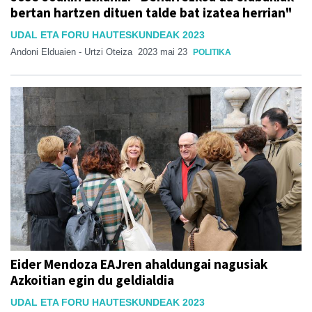
bertan hartzen dituen talde bat izatea herrian"
UDAL ETA FORU HAUTESKUNDEAK 2023
Andoni Elduaien - Urtzi Oteiza
2023 mai 23
POLITIKA
Eider Mendoza EAJren ahaldungai nagusiak
Azkoitian egin du geldialdia
UDAL ETA FORU HAUTESKUNDEAK 2023