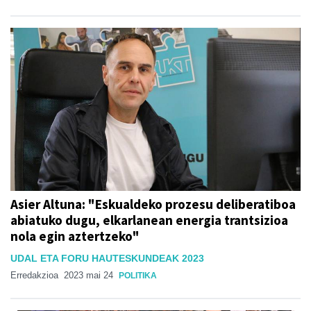
Asier Altuna: "Eskualdeko prozesu deliberatiboa
abiatuko dugu, elkarlanean energia trantsizioa
nola egin aztertzeko"
UDAL ETA FORU HAUTESKUNDEAK 2023
Erredakzioa
2023 mai 24
POLITIKA