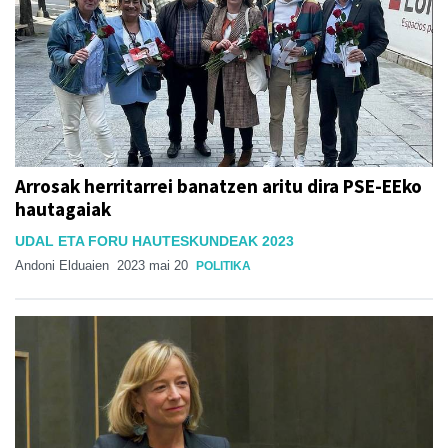
Arrosak herritarrei banatzen aritu dira PSE-EEko
hautagaiak
UDAL ETA FORU HAUTESKUNDEAK 2023
Andoni Elduaien
2023 mai 20
POLITIKA