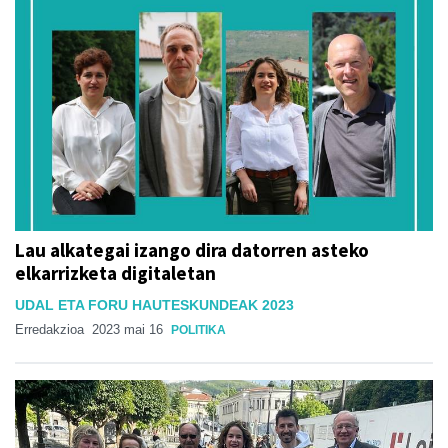
Lau alkategai izango dira datorren asteko
elkarrizketa digitaletan
UDAL ETA FORU HAUTESKUNDEAK 2023
Erredakzioa
2023 mai 16
POLITIKA