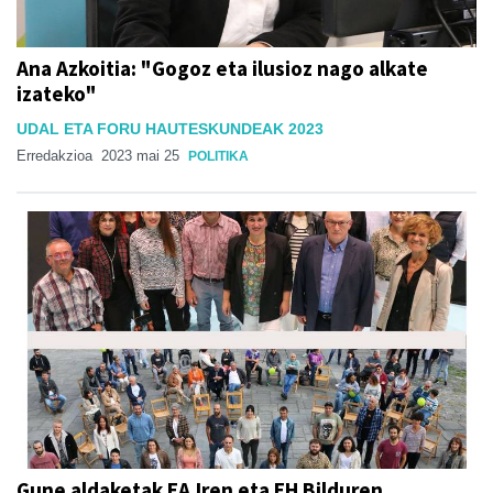
Ana Azkoitia: "Gogoz eta ilusioz nago alkate
izateko"
UDAL ETA FORU HAUTESKUNDEAK 2023
Erredakzioa
2023 mai 25
POLITIKA
Gune aldaketak EAJren eta EH Bilduren