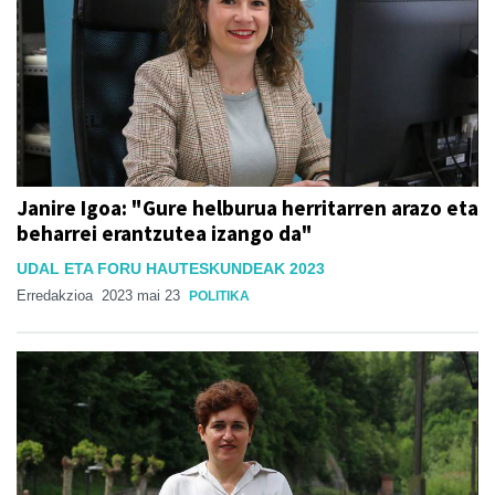
Janire Igoa: "Gure helburua herritarren arazo eta
beharrei erantzutea izango da"
UDAL ETA FORU HAUTESKUNDEAK 2023
Erredakzioa
2023 mai 23
POLITIKA