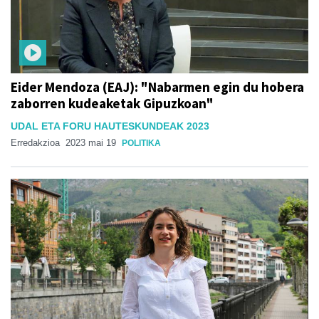
Eider Mendoza (EAJ): "Nabarmen egin du hobera
zaborren kudeaketak Gipuzkoan"
UDAL ETA FORU HAUTESKUNDEAK 2023
Erredakzioa
2023 mai 19
POLITIKA