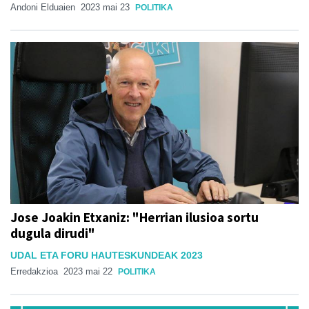
Andoni Elduaien
2023 mai 23
POLITIKA
Jose Joakin Etxaniz: "Herrian ilusioa sortu
dugula dirudi"
UDAL ETA FORU HAUTESKUNDEAK 2023
Erredakzioa
2023 mai 22
POLITIKA