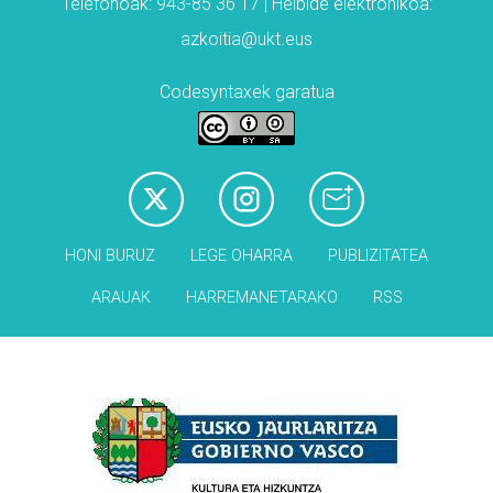
Telefonoak: 943-85 36 17 | Helbide elektronikoa:
azkoitia@ukt.eus
Codesyntaxek garatua
HONI BURUZ
LEGE OHARRA
PUBLIZITATEA
ARAUAK
HARREMANETARAKO
RSS
Babesleak