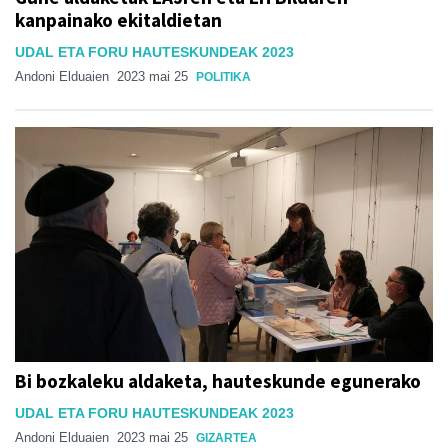
kanpainako ekitaldietan
UDAL ETA FORU HAUTESKUNDEAK 2023
Andoni Elduaien
2023 mai 25
POLITIKA
Bi bozkaleku aldaketa, hauteskunde egunerako
UDAL ETA FORU HAUTESKUNDEAK 2023
Andoni Elduaien
2023 mai 25
GIZARTEA