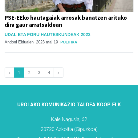
PSE-EEko hautagaiak arrosak banatzen arituko
dira gaur arratsaldean
UDAL ETA FORU HAUTESKUNDEAK 2023
Andoni Elduaien
2023 mai 19
POLITIKA
«
1
2
3
4
»
UROLAKO KOMUNIKAZIO TALDEA KOOP. ELK
Kale Nagusia, 62
20720 Azkoitia (Gipuzkoa)