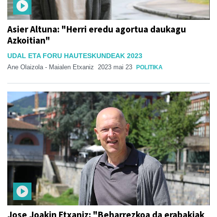
Asier Altuna: "Herri eredu agortua daukagu
Azkoitian"
UDAL ETA FORU HAUTESKUNDEAK 2023
Ane Olaizola - Maialen Etxaniz
2023 mai 23
POLITIKA
Jose Joakin Etxaniz: "Beharrezkoa da erabakiak