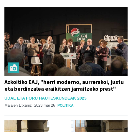
Azkoitiko EAJ, "herri moderno, aurrerakoi, justu
eta berdinzalea eraikitzen jarraitzeko prest"
UDAL ETA FORU HAUTESKUNDEAK 2023
Maialen Etxaniz
2023 mai 26
POLITIKA