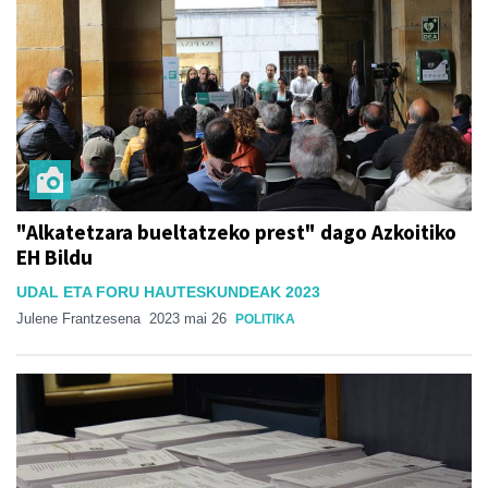
"Alkatetzara bueltatzeko prest" dago Azkoitiko
EH Bildu
UDAL ETA FORU HAUTESKUNDEAK 2023
Julene Frantzesena
2023 mai 26
POLITIKA