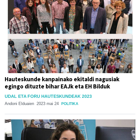
Hauteskunde kanpainako ekitaldi nagusiak
egingo dituzte bihar EAJk eta EH Bilduk
UDAL ETA FORU HAUTESKUNDEAK 2023
Andoni Elduaien
2023 mai 24
POLITIKA