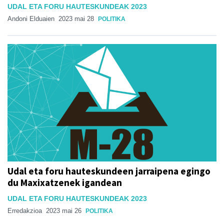
UDAL ETA FORU HAUTESKUNDEAK 2023
Andoni Elduaien
2023 mai 28
POLITIKA
Udal eta foru hauteskundeen jarraipena egingo
du Maxixatzenek igandean
UDAL ETA FORU HAUTESKUNDEAK 2023
Erredakzioa
2023 mai 26
POLITIKA