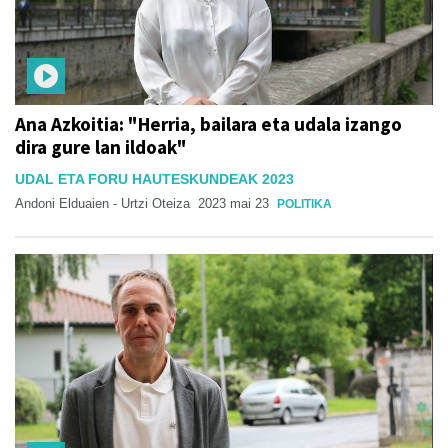
Ana Azkoitia: "Herria, bailara eta udala izango
dira gure lan ildoak"
UDAL ETA FORU HAUTESKUNDEAK 2023
Andoni Elduaien - Urtzi Oteiza
2023 mai 23
POLITIKA