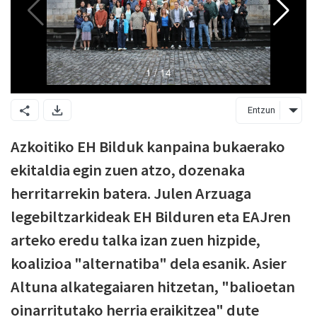
Entzun
Azkoitiko EH Bilduk kanpaina bukaerako
ekitaldia egin zuen atzo, dozenaka
herritarrekin batera. Julen Arzuaga
legebiltzarkideak EH Bilduren eta EAJren
arteko eredu talka izan zuen hizpide,
koalizioa "alternatiba" dela esanik. Asier
Altuna alkategaiaren hitzetan, "balioetan
oinarritutako herria eraikitzea" dute