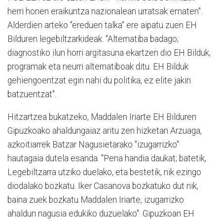
herri honen eraikuntza nazionalean urratsak ematen".
Alderdien arteko "ereduen talka" ere aipatu zuen EH
Bilduren legebiltzarkideak. "Alternatiba badago;
diagnostiko ilun horri argitasuna ekartzen dio EH Bilduk,
programak eta neurri alternatiboak ditu. EH Bilduk
gehiengoentzat egin nahi du politika, ez elite jakin
batzuentzat".
Hitzartzea bukatzeko, Maddalen Iriarte EH Bilduren
Gipuzkoako ahaldungaiaz aritu zen hizketan Arzuaga,
azkoitiarrek Batzar Nagusietarako "izugarrizko"
hautagaia dutela esanda. "Pena handia daukat; batetik,
Legebiltzarra utziko duelako, eta bestetik, nik ezingo
diodalako bozkatu. Iker Casanova bozkatuko dut nik,
baina zuek bozkatu Maddalen Iriarte, izugarrizko
ahaldun nagusia edukiko duzuelako". Gipuzkoan EH