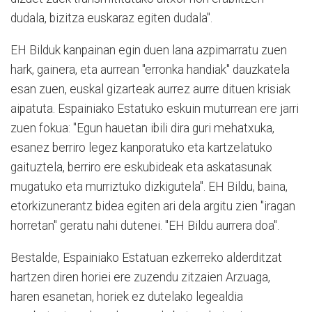
dudala, bizitza euskaraz egiten dudala".
EH Bilduk kanpainan egin duen lana azpimarratu zuen
hark, gainera, eta aurrean "erronka handiak" dauzkatela
esan zuen, euskal gizarteak aurrez aurre dituen krisiak
aipatuta. Espainiako Estatuko eskuin muturrean ere jarri
zuen fokua: "Egun hauetan ibili dira guri mehatxuka,
esanez berriro legez kanporatuko eta kartzelatuko
gaituztela, berriro ere eskubideak eta askatasunak
mugatuko eta murriztuko dizkigutela". EH Bildu, baina,
etorkizunerantz bidea egiten ari dela argitu zien "iragan
horretan" geratu nahi dutenei. "EH Bildu aurrera doa".
Bestalde, Espainiako Estatuan ezkerreko alderditzat
hartzen diren horiei ere zuzendu zitzaien Arzuaga,
haren esanetan, horiek ez dutelako legealdia