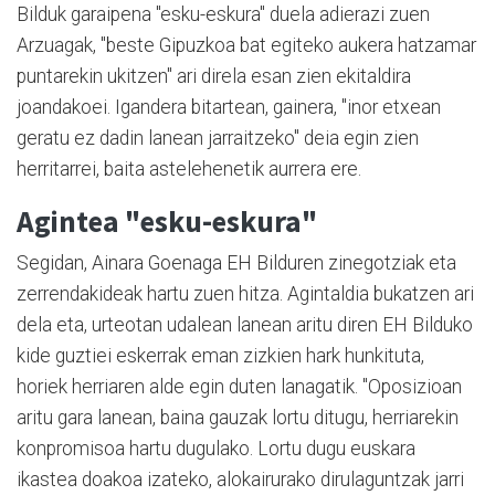
Bilduk garaipena "esku-eskura" duela adierazi zuen
Arzuagak, "beste Gipuzkoa bat egiteko aukera hatzamar
puntarekin ukitzen" ari direla esan zien ekitaldira
joandakoei. Igandera bitartean, gainera, "inor etxean
geratu ez dadin lanean jarraitzeko" deia egin zien
herritarrei, baita astelehenetik aurrera ere.
Agintea "esku-eskura"
Segidan, Ainara Goenaga EH Bilduren zinegotziak eta
zerrendakideak hartu zuen hitza. Agintaldia bukatzen ari
dela eta, urteotan udalean lanean aritu diren EH Bilduko
kide guztiei eskerrak eman zizkien hark hunkituta,
horiek herriaren alde egin duten lanagatik. "Oposizioan
aritu gara lanean, baina gauzak lortu ditugu, herriarekin
konpromisoa hartu dugulako. Lortu dugu euskara
ikastea doakoa izateko, alokairurako dirulaguntzak jarri