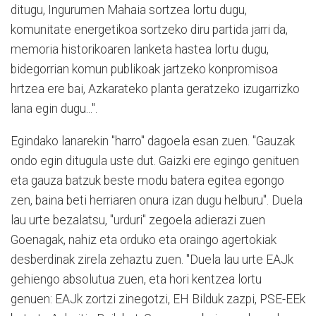
ditugu, Ingurumen Mahaia sortzea lortu dugu,
komunitate energetikoa sortzeko diru partida jarri da,
memoria historikoaren lanketa hastea lortu dugu,
bidegorrian komun publikoak jartzeko konpromisoa
hrtzea ere bai, Azkarateko planta geratzeko izugarrizko
lana egin dugu...".
Egindako lanarekin "harro" dagoela esan zuen. "Gauzak
ondo egin ditugula uste dut. Gaizki ere egingo genituen
eta gauza batzuk beste modu batera egitea egongo
zen, baina beti herriaren onura izan dugu helburu". Duela
lau urte bezalatsu, "urduri" zegoela adierazi zuen
Goenagak, nahiz eta orduko eta oraingo agertokiak
desberdinak zirela zehaztu zuen. "Duela lau urte EAJk
gehiengo absolutua zuen, eta hori kentzea lortu
genuen: EAJk zortzi zinegotzi, EH Bilduk zazpi, PSE-EEk