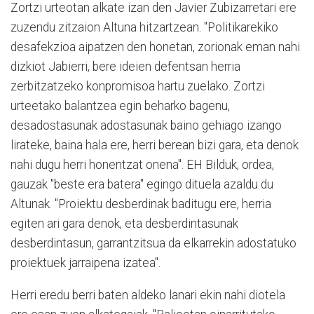
Zortzi urteotan alkate izan den Javier Zubizarretari ere
zuzendu zitzaion Altuna hitzartzean. "Politikarekiko
desafekzioa aipatzen den honetan, zorionak eman nahi
dizkiot Jabierri, bere ideien defentsan herria
zerbitzatzeko konpromisoa hartu zuelako. Zortzi
urteetako balantzea egin beharko bagenu,
desadostasunak adostasunak baino gehiago izango
lirateke, baina hala ere, herri berean bizi gara, eta denok
nahi dugu herri honentzat onena". EH Bilduk, ordea,
gauzak "beste era batera" egingo dituela azaldu du
Altunak. "Proiektu desberdinak baditugu ere, herria
egiten ari gara denok, eta desberdintasunak
desberdintasun, garrantzitsua da elkarrekin adostatuko
proiektuek jarraipena izatea".
Herri eredu berri baten aldeko lanari ekin nahi diotela