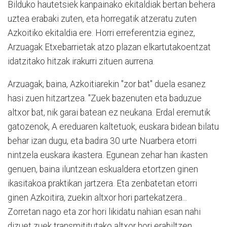
Bilduko hautetsiek kanpainako ekitaldiak bertan behera
uztea erabaki zuten, eta horregatik atzeratu zuten
Azkoitiko ekitaldia ere. Horri erreferentzia eginez,
Arzuagak Etxebarrietak atzo plazan elkartutakoentzat
idatzitako hitzak irakurri zituen aurrena.
Arzuagak, baina, Azkoitiarekin "zor bat" duela esanez
hasi zuen hitzartzea. "Zuek bazenuten eta baduzue
altxor bat, nik garai batean ez neukana. Erdal eremutik
gatozenok, A ereduaren kaltetuok, euskara bidean bilatu
behar izan dugu, eta badira 30 urte Nuarbera etorri
nintzela euskara ikastera. Egunean zehar han ikasten
genuen, baina iluntzean eskualdera etortzen ginen
ikasitakoa praktikan jartzera. Eta zenbatetan etorri
ginen Azkoitira, zuekin altxor hori partekatzera...
Zorretan nago eta zor hori likidatu nahian esan nahi
dizuet zuek transmititutako altxor hori erabiltzen