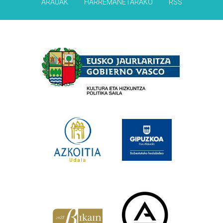
ARAUAK
HARREMANETARAKO
RSS
Babesleak