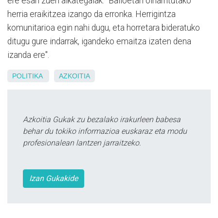
ere esan zuen alkategaiak. "Balioetan oinarritutako
herria eraikitzea izango da erronka. Herrigintza
komunitarioa egin nahi dugu, eta horretara bideratuko
ditugu gure indarrak, igandeko emaitza izaten dena
izanda ere".
POLITIKA
AZKOITIA
Azkoitia Gukak zu bezalako irakurleen babesa
behar du tokiko informazioa euskaraz eta modu
profesionalean lantzen jarraitzeko.
Izan Gukakide