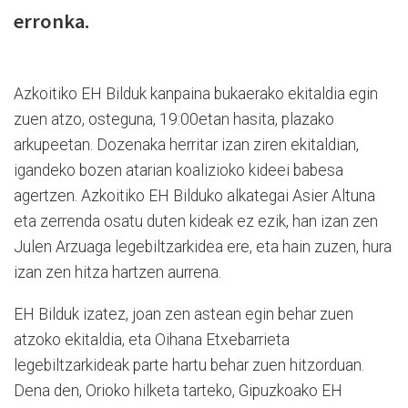
erronka.
Azkoitiko EH Bilduk kanpaina bukaerako ekitaldia egin
zuen atzo, osteguna, 19:00etan hasita, plazako
arkupeetan. Dozenaka herritar izan ziren ekitaldian,
igandeko bozen atarian koalizioko kideei babesa
agertzen. Azkoitiko EH Bilduko alkategai Asier Altuna
eta zerrenda osatu duten kideak ez ezik, han izan zen
Julen Arzuaga legebiltzarkidea ere, eta hain zuzen, hura
izan zen hitza hartzen aurrena.
EH Bilduk izatez, joan zen astean egin behar zuen
atzoko ekitaldia, eta Oihana Etxebarrieta
legebiltzarkideak parte hartu behar zuen hitzorduan.
Dena den, Orioko hilketa tarteko, Gipuzkoako EH