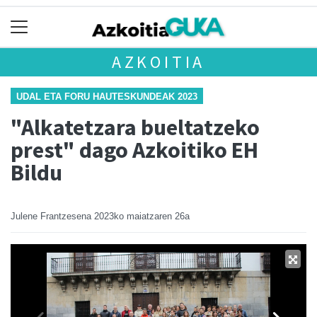
AZKOITIA
UDAL ETA FORU HAUTESKUNDEAK 2023
"Alkatetzara bueltatzeko
prest" dago Azkoitiko EH
Bildu
Julene Frantzesena
2023ko maiatzaren 26a