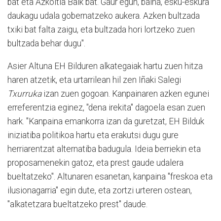
bat eta Azkoitia Baik bat. Gaur egun, baina, esku-eskura
daukagu udala gobernatzeko aukera. Azken bultzada
txiki bat falta zaigu, eta bultzada hori lortzeko zuen
bultzada behar dugu".
Asier Altuna EH Bilduren alkategaiak hartu zuen hitza
haren atzetik, eta urtarrilean hil zen Iñaki Salegi
Txurruka
izan zuen gogoan. Kanpainaren azken egunei
erreferentzia eginez, "dena irekita" dagoela esan zuen
hark. "Kanpaina emankorra izan da guretzat, EH Bilduk
iniziatiba politikoa hartu eta erakutsi dugu gure
herriarentzat alternatiba badugula. Ideia berriekin eta
proposamenekin gatoz, eta prest gaude udalera
bueltatzeko". Altunaren esanetan, kanpaina "freskoa eta
ilusionagarria" egin dute, eta zortzi urteren ostean,
"alkatetzara bueltatzeko prest" daude.