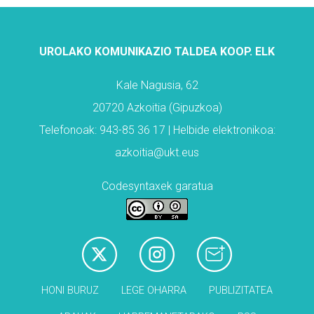
UROLAKO KOMUNIKAZIO TALDEA KOOP. ELK
Kale Nagusia, 62
20720 Azkoitia (Gipuzkoa)
Telefonoak: 943-85 36 17 | Helbide elektronikoa:
azkoitia@ukt.eus
Codesyntaxek garatua
HONI BURUZ
LEGE OHARRA
PUBLIZITATEA