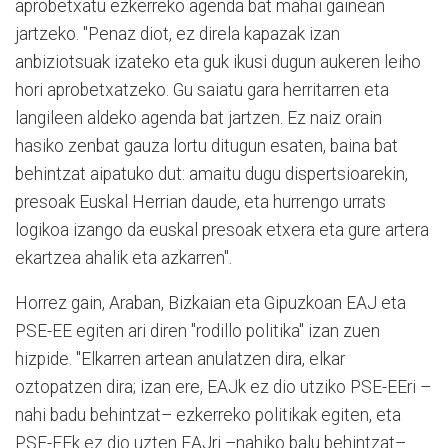
aprobetxatu ezkerreko agenda bat mahai gainean
jartzeko. "Penaz diot, ez direla kapazak izan
anbiziotsuak izateko eta guk ikusi dugun aukeren leiho
hori aprobetxatzeko. Gu saiatu gara herritarren eta
langileen aldeko agenda bat jartzen. Ez naiz orain
hasiko zenbat gauza lortu ditugun esaten, baina bat
behintzat aipatuko dut: amaitu dugu dispertsioarekin,
presoak Euskal Herrian daude, eta hurrengo urrats
logikoa izango da euskal presoak etxera eta gure artera
ekartzea ahalik eta azkarren".
Horrez gain, Araban, Bizkaian eta Gipuzkoan EAJ eta
PSE-EE egiten ari diren "rodillo politika" izan zuen
hizpide. "Elkarren artean anulatzen dira, elkar
oztopatzen dira; izan ere, EAJk ez dio utziko PSE-EEri –
nahi badu behintzat– ezkerreko politikak egiten, eta
PSE-EEk ez dio uzten EAJri –nahiko balu behintzat–