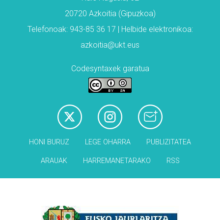
20720 Azkoitia (Gipuzkoa)
Telefonoak: 943-85 36 17 | Helbide elektronikoa:
azkoitia@ukt.eus
Codesyntaxek garatua
HONI BURUZ
LEGE OHARRA
PUBLIZITATEA
ARAUAK
HARREMANETARAKO
RSS
Babesleak