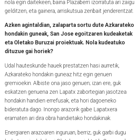
nola egin daitekeen, baina Plazaberri izorratuta ari zaigu
gelditzen, eta gainera, arriskutsua zenbait jenderentzat.
Azken agintaldian, zalaparta sortu dute Azkarateko
hondakin guneak, San Jose egoitzaren kudeaketak
eta Oletako Buruzai proiektuak. Nola kudeatuko
dituzue gai horiek?
Udal hauteskunde hauek prestatzen hasi aurretik,
Azkarateko hondakin guneaz hitz egin genuen
gremioekin. Albiste ona jaso genuen; izan ere, guk
eskatzen genuena zen Lapatx zabortegian jasotzea
hondakin handien errefusak, eta hori dagoeneko
bideratuta dago. Inongo arazorik gabe Lapatxera
eramaten ari dira obra handietako hondakinak.
Energiaren arazoaren inguruan, berriz, guk garbi dugu