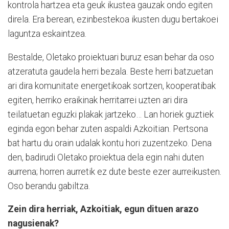
kontrola hartzea eta geuk ikustea gauzak ondo egiten
direla. Era berean, ezinbestekoa ikusten dugu bertakoei
laguntza eskaintzea.
Bestalde, Oletako proiektuari buruz esan behar da oso
atzeratuta gaudela herri bezala. Beste herri batzuetan
ari dira komunitate energetikoak sortzen, kooperatibak
egiten, herriko eraikinak herritarrei uzten ari dira
teilatuetan eguzki plakak jartzeko… Lan horiek guztiek
eginda egon behar zuten aspaldi Azkoitian. Pertsona
bat hartu du orain udalak kontu hori zuzentzeko. Dena
den, badirudi Oletako proiektua dela egin nahi duten
aurrena; horren aurretik ez dute beste ezer aurreikusten.
Oso berandu gabiltza.
Zein dira herriak, Azkoitiak, egun dituen arazo
nagusienak?