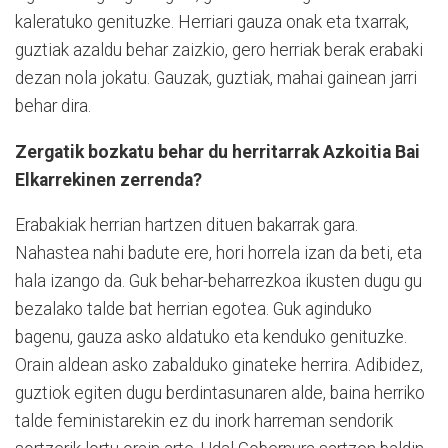
kaleratuko genituzke. Herriari gauza onak eta txarrak,
guztiak azaldu behar zaizkio, gero herriak berak erabaki
dezan nola jokatu. Gauzak, guztiak, mahai gainean jarri
behar dira.
Zergatik bozkatu behar du herritarrak Azkoitia Bai
Elkarrekinen zerrenda?
Erabakiak herrian hartzen dituen bakarrak gara.
Nahastea nahi badute ere, hori horrela izan da beti, eta
hala izango da. Guk behar-beharrezkoa ikusten dugu gu
bezalako talde bat herrian egotea. Guk aginduko
bagenu, gauza asko aldatuko eta kenduko genituzke.
Orain aldean asko zabalduko ginateke herrira. Adibidez,
guztiok egiten dugu berdintasunaren alde, baina herriko
talde feministarekin ez du inork harreman sendorik