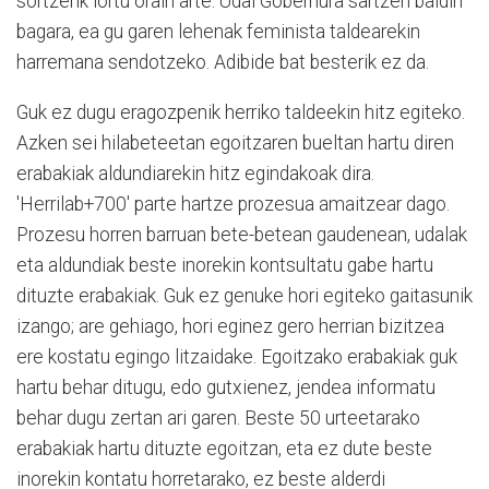
sortzerik lortu orain arte. Udal Gobernura sartzen baldin
bagara, ea gu garen lehenak feminista taldearekin
harremana sendotzeko. Adibide bat besterik ez da.
Guk ez dugu eragozpenik herriko taldeekin hitz egiteko.
Azken sei hilabeteetan egoitzaren bueltan hartu diren
erabakiak aldundiarekin hitz egindakoak dira.
'Herrilab+700' parte hartze prozesua amaitzear dago.
Prozesu horren barruan bete-betean gaudenean, udalak
eta aldundiak beste inorekin kontsultatu gabe hartu
dituzte erabakiak. Guk ez genuke hori egiteko gaitasunik
izango; are gehiago, hori eginez gero herrian bizitzea
ere kostatu egingo litzaidake. Egoitzako erabakiak guk
hartu behar ditugu, edo gutxienez, jendea informatu
behar dugu zertan ari garen. Beste 50 urteetarako
erabakiak hartu dituzte egoitzan, eta ez dute beste
inorekin kontatu horretarako, ez beste alderdi