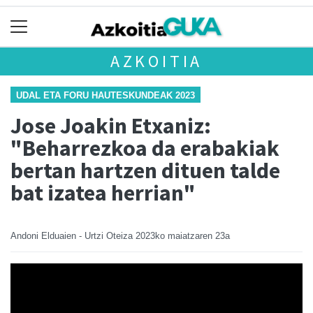
AZKOITIA
UDAL ETA FORU HAUTESKUNDEAK 2023
Jose Joakin Etxaniz:
"Beharrezkoa da erabakiak
bertan hartzen dituen talde
bat izatea herrian"
Andoni Elduaien - Urtzi Oteiza
2023ko maiatzaren 23a