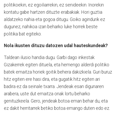
politikoekin, ez egoiliarrekin, ez senideekin. Inorekin
kontatu gabe hartzen dituzte erabakiak. Hori guztia
aldatzeko nahia eta gogoa ditugu. Goiko agindurik ez
dugunez, nahikoa izan beharko luke horrek beste
politika bat egiteko.
Nola ikusten dituzu datozen udal hauteskundeak?
Taldean ilusio handia dugu. Garbi dago inkestak
Gizakerrek egiten dituela, eta hemengo alderdi politiko
batek emaitza horiek goitik behera dakizkiela. Guri buruz
hitz egiten ere hasi dira, eta gugatik hitz egiten ari
badira ez da seinale txarra. Jendeak esan digunaren
arabera, uste dut emaitza onak lortu beharko
genituzkeela. Gero, jendeak botoa eman behar du, eta
ez dakit herritarrek betiko botoa emango duten edo ez.