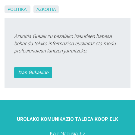
POLITIKA
AZKOITIA
Azkoitia Gukak zu bezalako irakurleen babesa
behar du tokiko informazioa euskaraz eta modu
profesionalean lantzen jarraitzeko.
Izan Gukakide
UROLAKO KOMUNIKAZIO TALDEA KOOP. ELK
Kale Nagusia, 62