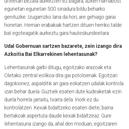
urteetan bezala aurkezten ez bagara, azken hamabost
egunetan egunetan 500 sinadura bildu beharko
genituzke. Izugarrizko lana da hori, are gehiago garai
honetan. Herrian erabakiak hartzen dituen herriko talde
bat egoteagatik aurkeztu gara hauteskundeetara.
Udal Gobernuan sartzen bazarete, zein izango dira
Azkoitia Bai Elkarrekinen lehentasunak?
Lehentasunak garbi ditugu, egoitzako arazoak eta
Oletako zentral eolikoa dira gai potoloenak. Egoitzari
dagokionez, aspalditik ari gara eskatzen udalak kontrola
izan behar duela. Guztiek esaten dute kudeaketak ezin
duela horrela jarraitu, txarra dela. Inork ez du
kontrolatzen. Kexak bidaltzeko esaten diete, baina
bertakoak aspertuta daude kexak bidaltzeaz. Gure
lehentasuna izango da, ahal den moduan, egoitzaren