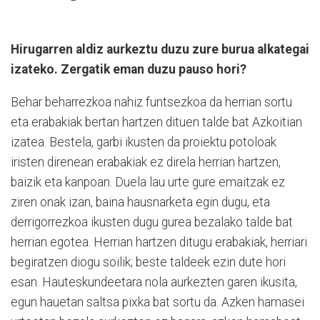
Hirugarren aldiz aurkeztu duzu zure burua alkategai
izateko. Zergatik eman duzu pauso hori?
Behar beharrezkoa nahiz funtsezkoa da herrian sortu
eta erabakiak bertan hartzen dituen talde bat Azkoitian
izatea. Bestela, garbi ikusten da proiektu potoloak
iristen direnean erabakiak ez direla herrian hartzen,
baizik eta kanpoan. Duela lau urte gure emaitzak ez
ziren onak izan, baina hausnarketa egin dugu, eta
derrigorrezkoa ikusten dugu gurea bezalako talde bat
herrian egotea. Herrian hartzen ditugu erabakiak, herriari
begiratzen diogu soilik; beste taldeek ezin dute hori
esan. Hauteskundeetara nola aurkezten garen ikusita,
egun hauetan saltsa pixka bat sortu da. Azken hamasei