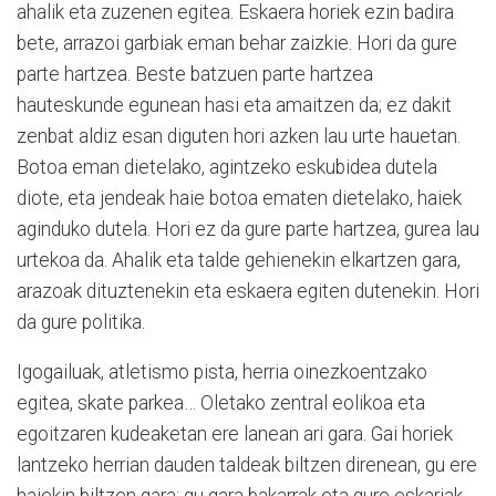
ahalik eta zuzenen egitea. Eskaera horiek ezin badira
bete, arrazoi garbiak eman behar zaizkie. Hori da gure
parte hartzea. Beste batzuen parte hartzea
hauteskunde egunean hasi eta amaitzen da; ez dakit
zenbat aldiz esan diguten hori azken lau urte hauetan.
Botoa eman dietelako, agintzeko eskubidea dutela
diote, eta jendeak haie botoa ematen dietelako, haiek
aginduko dutela. Hori ez da gure parte hartzea, gurea lau
urtekoa da. Ahalik eta talde gehienekin elkartzen gara,
arazoak dituztenekin eta eskaera egiten dutenekin. Hori
da gure politika.
Igogailuak, atletismo pista, herria oinezkoentzako
egitea, skate parkea… Oletako zentral eolikoa eta
egoitzaren kudeaketan ere lanean ari gara. Gai horiek
lantzeko herrian dauden taldeak biltzen direnean, gu ere