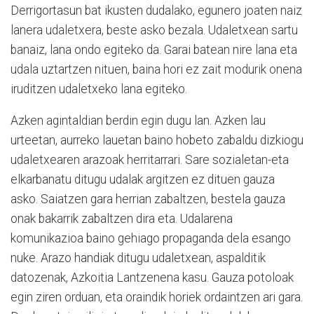
Derrigortasun bat ikusten dudalako, egunero joaten naiz
lanera udaletxera, beste asko bezala. Udaletxean sartu
banaiz, lana ondo egiteko da. Garai batean nire lana eta
udala uztartzen nituen, baina hori ez zait modurik onena
iruditzen udaletxeko lana egiteko.
Azken agintaldian berdin egin dugu lan. Azken lau
urteetan, aurreko lauetan baino hobeto zabaldu dizkiogu
udaletxearen arazoak herritarrari. Sare sozialetan-eta
elkarbanatu ditugu udalak argitzen ez dituen gauza
asko. Saiatzen gara herrian zabaltzen, bestela gauza
onak bakarrik zabaltzen dira eta. Udalarena
komunikazioa baino gehiago propaganda dela esango
nuke. Arazo handiak ditugu udaletxean, aspalditik
datozenak, Azkoitia Lantzenena kasu. Gauza potoloak
egin ziren orduan, eta oraindik horiek ordaintzen ari gara.