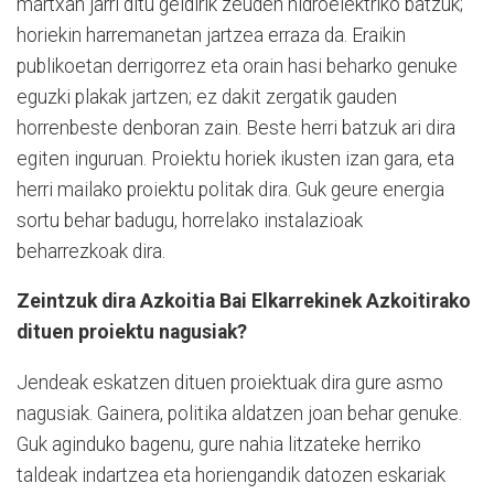
martxan jarri ditu geldirik zeuden hidroelektriko batzuk;
horiekin harremanetan jartzea erraza da. Eraikin
publikoetan derrigorrez eta orain hasi beharko genuke
eguzki plakak jartzen; ez dakit zergatik gauden
horrenbeste denboran zain. Beste herri batzuk ari dira
egiten inguruan. Proiektu horiek ikusten izan gara, eta
herri mailako proiektu politak dira. Guk geure energia
sortu behar badugu, horrelako instalazioak
beharrezkoak dira.
Zeintzuk dira Azkoitia Bai Elkarrekinek Azkoitirako
dituen proiektu nagusiak?
Jendeak eskatzen dituen proiektuak dira gure asmo
nagusiak. Gainera, politika aldatzen joan behar genuke.
Guk aginduko bagenu, gure nahia litzateke herriko
taldeak indartzea eta horiengandik datozen eskariak