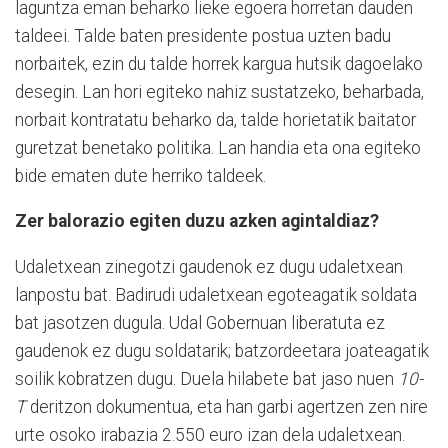
laguntza eman beharko lieke egoera horretan dauden
taldeei. Talde baten presidente postua uzten badu
norbaitek, ezin du talde horrek kargua hutsik dagoelako
desegin. Lan hori egiteko nahiz sustatzeko, beharbada,
norbait kontratatu beharko da, talde horietatik baitator
guretzat benetako politika. Lan handia eta ona egiteko
bide ematen dute herriko taldeek.
Zer balorazio egiten duzu azken agintaldiaz?
Udaletxean zinegotzi gaudenok ez dugu udaletxean
lanpostu bat. Badirudi udaletxean egoteagatik soldata
bat jasotzen dugula. Udal Gobernuan liberatuta ez
gaudenok ez dugu soldatarik; batzordeetara joateagatik
soilik kobratzen dugu. Duela hilabete bat jaso nuen
10-
T
deritzon dokumentua, eta han garbi agertzen zen nire
urte osoko irabazia 2.550 euro izan dela udaletxean.