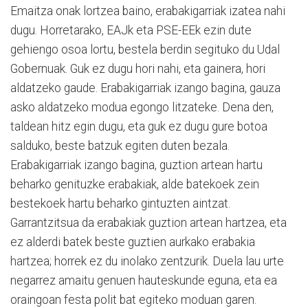
Emaitza onak lortzea baino, erabakigarriak izatea nahi
dugu. Horretarako, EAJk eta PSE-EEk ezin dute
gehiengo osoa lortu, bestela berdin segituko du Udal
Gobernuak. Guk ez dugu hori nahi, eta gainera, hori
aldatzeko gaude. Erabakigarriak izango bagina, gauza
asko aldatzeko modua egongo litzateke. Dena den,
taldean hitz egin dugu, eta guk ez dugu gure botoa
salduko, beste batzuk egiten duten bezala.
Erabakigarriak izango bagina, guztion artean hartu
beharko genituzke erabakiak, alde batekoek zein
bestekoek hartu beharko gintuzten aintzat.
Garrantzitsua da erabakiak guztion artean hartzea, eta
ez alderdi batek beste guztien aurkako erabakia
hartzea; horrek ez du inolako zentzurik. Duela lau urte
negarrez amaitu genuen hauteskunde eguna, eta ea
oraingoan festa polit bat egiteko moduan garen.