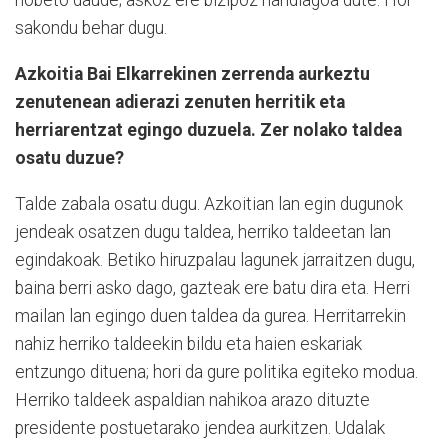
hobeto daude; askoz ere bizipoz handiagoa dute. Hor
sakondu behar dugu.
Azkoitia Bai Elkarrekinen zerrenda aurkeztu
zenutenean adierazi zenuten herritik eta
herriarentzat egingo duzuela. Zer nolako taldea
osatu duzue?
Talde zabala osatu dugu. Azkoitian lan egin dugunok
jendeak osatzen dugu taldea, herriko taldeetan lan
egindakoak. Betiko hiruzpalau lagunek jarraitzen dugu,
baina berri asko dago, gazteak ere batu dira eta. Herri
mailan lan egingo duen taldea da gurea. Herritarrekin
nahiz herriko taldeekin bildu eta haien eskariak
entzungo dituena; hori da gure politika egiteko modua.
Herriko taldeek aspaldian nahikoa arazo dituzte
presidente postuetarako jendea aurkitzen. Udalak