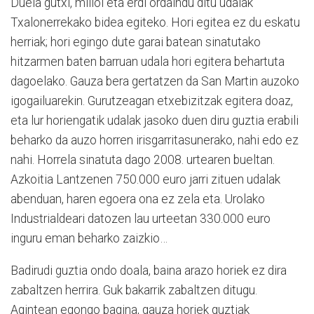
Duela gutxi, milioi eta erdi ordaindu ditu udalak
Txalonerrekako bidea egiteko. Hori egitea ez du eskatu
herriak; hori egingo dute garai batean sinatutako
hitzarmen baten barruan udala hori egitera behartuta
dagoelako. Gauza bera gertatzen da San Martin auzoko
igogailuarekin. Gurutzeagan etxebizitzak egitera doaz,
eta lur horiengatik udalak jasoko duen diru guztia erabili
beharko da auzo horren irisgarritasunerako, nahi edo ez
nahi. Horrela sinatuta dago 2008. urtearen bueltan.
Azkoitia Lantzenen 750.000 euro jarri zituen udalak
abenduan, haren egoera ona ez zela eta. Urolako
Industrialdeari datozen lau urteetan 330.000 euro
inguru eman beharko zaizkio…
Badirudi guztia ondo doala, baina arazo horiek ez dira
zabaltzen herrira. Guk bakarrik zabaltzen ditugu.
Agintean egongo bagina, gauza horiek guztiak