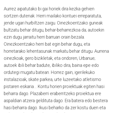
Aurrez aipatutako bi gai horiek dira kezka gehien
sortzen dutenak. Herri mailako kontuei erreparatuta,
jende ugari hurbiltzen zaigu. Oinezkoentzako guneak
bultzatu behar ditugu, behar-beharrezkoa da; autoekin
ezin dugu jarraitu herri barruan orain bezala.
Oinezkoentzako herri bat egin behar dugu, eta
horretarako lehentasunak markatu behar ditugu. Aurrena
oinezkoak, gero bizikletak, eta ondoren, Urbanue;
autoek ibili behar badute, ibiliko dira, baina epe edo
ordutegi mugatu batean. Horrez gain, igerilekuko
instalazioak, skate parkea, urte luzeetako atletismo
pistaren eskaria… Kontu horien proiektuak egiten hasi
beharra dago. Plazaberri eraberritzeko proiektua ere
aspaldian atzera geldituta dago. Era batera edo bestera
hasi beharra dago. Ikusi beharko da zer kostu duen eta