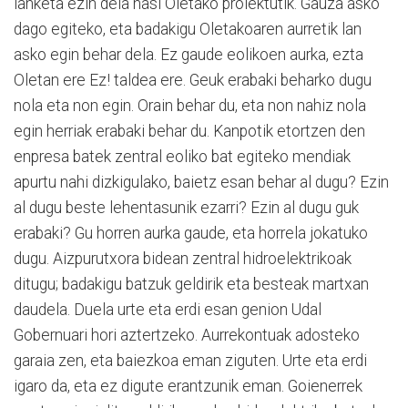
lanketa ezin dela hasi Oletako proiektutik. Gauza asko
dago egiteko, eta badakigu Oletakoaren aurretik lan
asko egin behar dela. Ez gaude eolikoen aurka, ezta
Oletan ere Ez! taldea ere. Geuk erabaki beharko dugu
nola eta non egin. Orain behar du, eta non nahiz nola
egin herriak erabaki behar du. Kanpotik etortzen den
enpresa batek zentral eoliko bat egiteko mendiak
apurtu nahi dizkigulako, baietz esan behar al dugu? Ezin
al dugu beste lehentasunik ezarri? Ezin al dugu guk
erabaki? Gu horren aurka gaude, eta horrela jokatuko
dugu. Aizpurutxora bidean zentral hidroelektrikoak
ditugu; badakigu batzuk geldirik eta besteak martxan
daudela. Duela urte eta erdi esan genion Udal
Gobernuari hori aztertzeko. Aurrekontuak adosteko
garaia zen, eta baiezkoa eman ziguten. Urte eta erdi
igaro da, eta ez digute erantzunik eman. Goienerrek