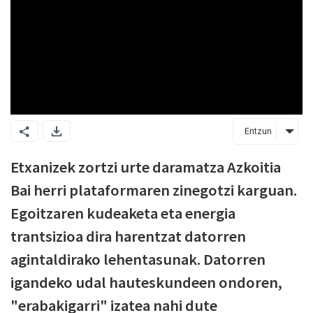
Entzun
Etxanizek zortzi urte daramatza Azkoitia
Bai herri plataformaren zinegotzi karguan.
Egoitzaren kudeaketa eta energia
trantsizioa dira harentzat datorren
agintaldirako lehentasunak. Datorren
igandeko udal hauteskundeen ondoren,
"erabakigarri" izatea nahi dute