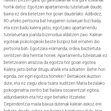
haiekin biltzen gara; gu gara bakarrak eta gure eskariak
hortik datoz. Egoitzan apartamendu tutelatuak daude,
baina ez dira betetzen hor goian daudelako. Adibidez,
80 urteko pertsona bat hirugarren solairuan bizi bada,
eta ezin badu kalera jaitsi, egoitzako apartamendu
tutelatuetara joanda bizimodua aldatzen zaio. Kalean
egoteak psikologikoki beste bizipoz bat ematen dio
pertsona bati. Egoitzara eramanda, ordea, baztertuta
sentitzen dira herritar horiek. Apartamentu tutelatuak ez
betetzearen arrazoia da egoitza hor goian egotea.
Kalera jaitsi behar ditugu ahalik eta azkarren. Behin hori
eginda, zer egin egoitza horrekin? Bertakoek ikusten
dute, eta ez zaigu ideia txarra iruditzen Matia bezalako
psikogeriatria zentro bat bailara osoarentzat egitea;
aldundiarekin-eta hitz egin beharko litzateke.
Dependentzia maila baxua dutenak kalean askoz ere