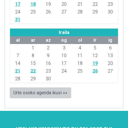
17
18
19
20
21
22
23
24
25
26
27
28
29
30
31
Iraila
al
ar
az
og
ol
lr
ig
1
2
3
4
5
6
7
8
9
10
11
12
13
14
15
16
17
18
19
20
21
22
23
24
25
26
27
28
29
30
Urte osoko agenda ikusi »»