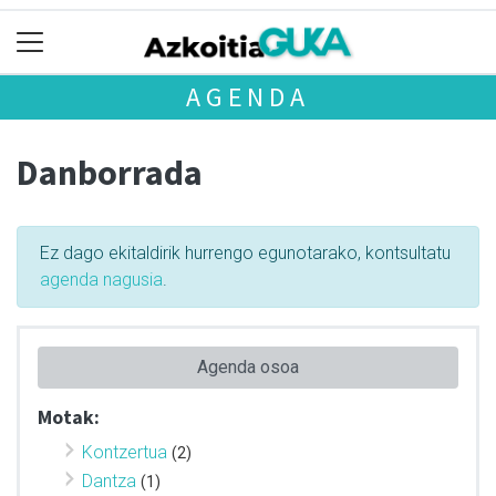
AGENDA
Danborrada
Ez dago ekitaldirik hurrengo egunotarako, kontsultatu
agenda nagusia
.
Agenda osoa
Motak:
Kontzertua
(2)
Dantza
(1)