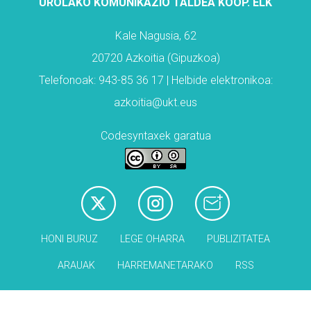
UROLAKO KOMUNIKAZIO TALDEA KOOP. ELK
Kale Nagusia, 62
20720 Azkoitia (Gipuzkoa)
Telefonoak: 943-85 36 17 | Helbide elektronikoa:
azkoitia@ukt.eus
Codesyntaxek garatua
HONI BURUZ
LEGE OHARRA
PUBLIZITATEA
ARAUAK
HARREMANETARAKO
RSS
Babesleak