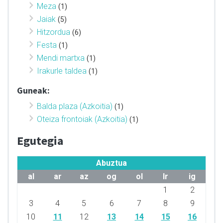
Meza
(1)
Jaiak
(5)
Hitzordua
(6)
Festa
(1)
Mendi martxa
(1)
Irakurle taldea
(1)
Guneak:
Balda plaza (Azkoitia)
(1)
Oteiza frontoiak (Azkoitia)
(1)
Egutegia
Abuztua
al
ar
az
og
ol
lr
ig
1
2
3
4
5
6
7
8
9
10
11
12
13
14
15
16