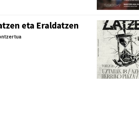
atzen eta Eraldatzen
Kontzertua
.