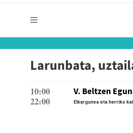
Larunbata, uztail
10:00
V. Beltzen Egun
22:00
Elkargunea eta herriko kal