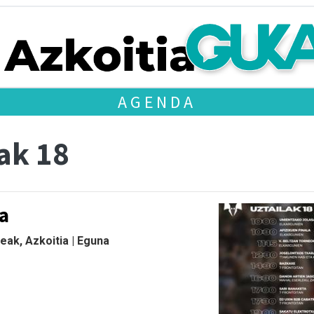
AGENDA
ak 18
a
eak, Azkoitia | Eguna