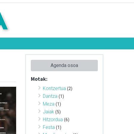
Agenda osoa
Motak:
Kontzertua
(2)
Dantza
(1)
Meza
(1)
Jaiak
(5)
Hitzordua
(6)
Festa
(1)