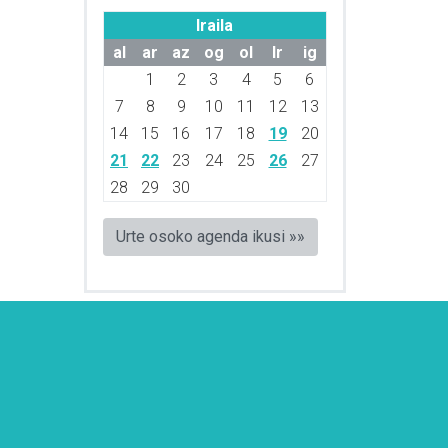
Iraila
al
ar
az
og
ol
lr
ig
1
2
3
4
5
6
7
8
9
10
11
12
13
14
15
16
17
18
19
20
21
22
23
24
25
26
27
28
29
30
Urte osoko agenda ikusi »»