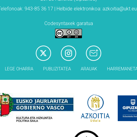
Telefonoak: 943-85 36 17 | Helbide elektronikoa: azkoitia@ukt.eu
Codesyntaxek garatua
LEGE OHARRA
PUBLIZITATEA
ARAUAK
HARREMANET
Babesleak