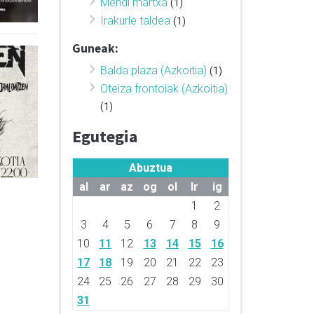
Mendi martxa
(1)
Irakurle taldea
(1)
Guneak:
Balda plaza (Azkoitia)
(1)
Oteiza frontoiak (Azkoitia)
(1)
Egutegia
Abuztua
al
ar
az
og
ol
lr
ig
1
2
3
4
5
6
7
8
9
10
11
12
13
14
15
16
17
18
19
20
21
22
23
24
25
26
27
28
29
30
31