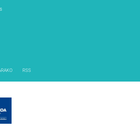
s
ARAKO
RSS