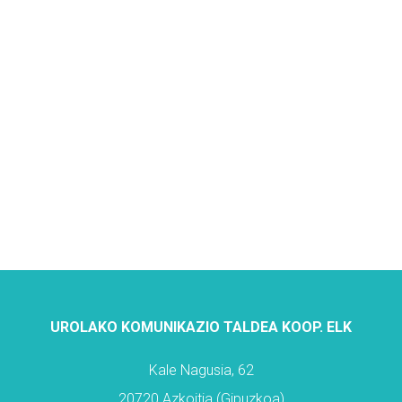
UROLAKO KOMUNIKAZIO TALDEA KOOP. ELK
Kale Nagusia, 62
20720 Azkoitia (Gipuzkoa)