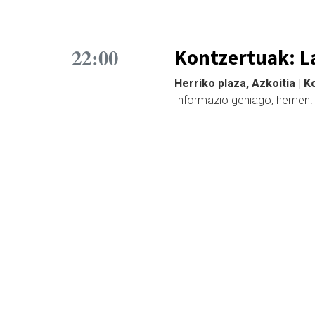
22:00
Kontzertuak: L
Herriko plaza, Azkoitia | 
Informazio gehiago, hemen