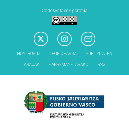
Codesyntaxek garatua
HONI BURUZ
LEGE OHARRA
PUBLIZITATEA
ARAUAK
HARREMANETARAKO
RSS
Babesleak