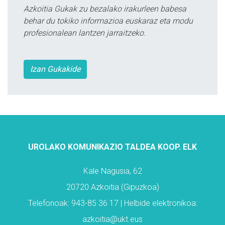
Azkoitia Gukak zu bezalako irakurleen babesa
behar du tokiko informazioa euskaraz eta modu
profesionalean lantzen jarraitzeko.
Izan Gukakide
UROLAKO KOMUNIKAZIO TALDEA KOOP. ELK
Kale Nagusia, 62
20720 Azkoitia (Gipuzkoa)
Telefonoak: 943-85 36 17 | Helbide elektronikoa:
azkoitia@ukt.eus