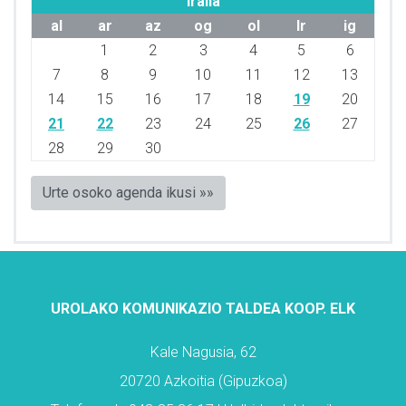
Iraila
al
ar
az
og
ol
lr
ig
1
2
3
4
5
6
7
8
9
10
11
12
13
14
15
16
17
18
19
20
21
22
23
24
25
26
27
28
29
30
Urte osoko agenda ikusi »»
UROLAKO KOMUNIKAZIO TALDEA KOOP. ELK
Kale Nagusia, 62
20720 Azkoitia (Gipuzkoa)