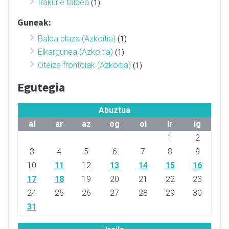
Irakurle taldea
(1)
Guneak:
Balda plaza (Azkoitia)
(1)
Elkargunea (Azkoitia)
(1)
Oteiza frontoiak (Azkoitia)
(1)
Egutegia
Abuztua
al
ar
az
og
ol
lr
ig
1
2
3
4
5
6
7
8
9
10
11
12
13
14
15
16
17
18
19
20
21
22
23
24
25
26
27
28
29
30
31