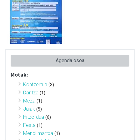
Agenda osoa
Motak:
Kontzertua
(3)
Dantza
(1)
Meza
(1)
Jaiak
(5)
Hitzordua
(6)
Festa
(1)
Mendi martxa
(1)