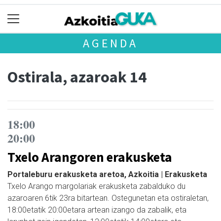
AGENDA
Ostirala, azaroak 14
18:00
20:00
Txelo Arangoren erakusketa
Portaleburu erakusketa aretoa, Azkoitia | Erakusketa
Txelo Arango margolariak erakusketa zabalduko du
azaroaren 6tik 23ra bitartean. Ostegunetan eta ostiraletan,
18:00etatik 20:00etara artean izango da zabalik, eta