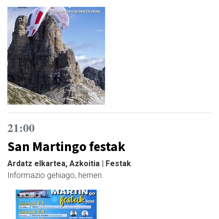
21:00
San Martingo festak
Ardatz elkartea, Azkoitia | Festak
Informazio gehiago, hemen.