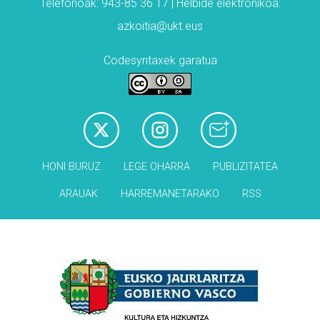
Telefonoak: 943-85 36 17 | Helbide elektronikoa:
azkoitia@ukt.eus
Codesyntaxek garatua
HONI BURUZ
LEGE OHARRA
PUBLIZITATEA
ARAUAK
HARREMANETARAKO
RSS
Babesleak