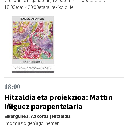
larunbat zein igandetan, 12:00etatik 14:00etara eta
18:00etatik 20:00etara irekiko dute.
18:00
Hitzaldia eta proiekzioa: Mattin
Iñiguez parapentelaria
Elkargunea, Azkoitia | Hitzaldia
Informazio gehiago, hemen.